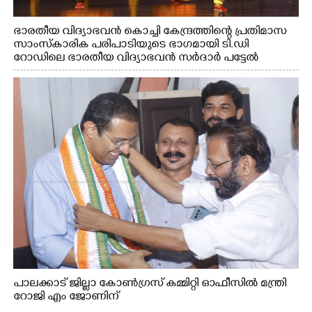
ഭാരതീയ വിദ്യാഭവൻ കൊച്ചി കേന്ദ്രത്തിന്റെ പ്രതിമാസ
സാംസ്കാരിക പരിപാടിയുടെ ഭാഗമായി ടി.ഡി
റോഡിലെ ഭാരതീയ വിദ്യാഭവൻ സർദാർ പട്ടേൽ
സഭാഗൃഹത്തിൽ എം. അക്ഷതയുടെ നേതൃത്വത്തിൽ
അവതരിപ്പിച്ച ലയ നമൻ കഥക് നൃത്തത്തിൽ നിന്ന്
പാലക്കാട് ജില്ലാ കോൺഗ്രസ് കമ്മിറ്റി ഓഫീസിൽ മന്ത്രി
റോജി എം ജോണിന്