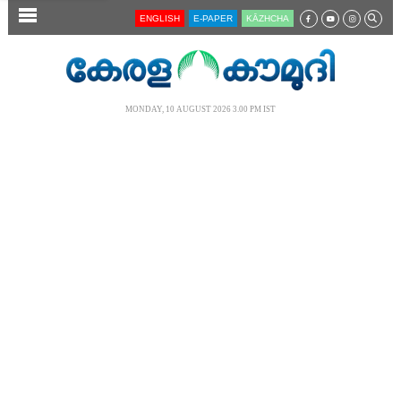
SECTIONS
ENGLISH
E-PAPER
KĀZHCHA
HOME
LATEST
MONDAY, 10 AUGUST 2026 3.00 PM IST
AUDIO
NOTIFIED NEWS
POLL
KERALA
LOCAL
NEWS 360
CASE DIARY