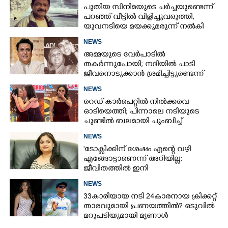
പുതിയ സിനിമയുടെ ചർച്ചയുണ്ടെന്ന്
പറ‍‌ഞ്ഞ് വീട്ടിൽ വിളിച്ചുവരുത്തി,
യുവനടിയെ മയക്കുമരുന്ന് നൽകി
പീഡിപ്പിച്ച സംവിധായകൻ അറസ്റ്റിൽ
NEWS
അമ്മയുടെ വേർപാടിൽ
തകർന്നുപോയി; നദിയിൽ ചാടി
ജീവനൊടുക്കാൻ ശ്രമിച്ചിട്ടുണ്ടെന്ന്
നടൻ ഗോവിന്ദ
NEWS
റെഡ് കാർപെറ്റിൽ നിൽക്കവെ
ഓടിയെത്തി; പിന്നാലെ നടിയുടെ
ചുണ്ടിൽ ബലമായി ചുംബിച്ച്
ആരാധിക
NEWS
'ടോക്സിക്കിന് ശേഷം എന്റെ വഴി
എങ്ങോട്ടാണെന്ന് അറിയില്ല;
ജീവിതത്തിൽ ഇനി
എന്തുണ്ടാക്കിയാലും അദ്ദേഹം എന്റെ
NEWS
ഉള്ളിൽ ഉണ്ടായിരിക്കും'
33കാരിയായ നടി 24കാരനായ ക്രിക്കറ്റ്
താരവുമായി പ്രണയത്തിൽ? ഒടുവിൽ
മറുപടിയുമായി മൃണാൾ