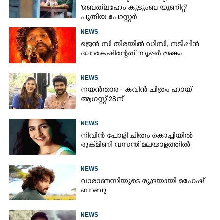
'ബെത്‌ലഹേം കുടുംബ യൂണിറ്റ്'
പുതിയ പോസ്റ്റർ
NEWS
ജെൻ സി തിരയിൽ ഡിസി, നടിപ്പിൻ
ലോകേഷിന്റേത് സൂപ്പർ അങ്കം
NEWS
നയൻതാര - കവിൻ ചിത്രം ഹായ്
ആഗസ്റ്റ് 28ന്
NEWS
നിവിൻ പോളി ചിത്രം കൊച്ചിയിൽ,
രുക്‌മിണി വസന്ത് മലയാളത്തിൽ
NEWS
വാരാണസിയുടെ രുദ്രയായി മഹേഷ്
ബാബു
NEWS