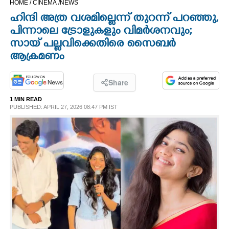
HOME /
CINEMA /
NEWS
CINEMA
ഹിന്ദി അത്ര വശമില്ലെന്ന് തുറന്ന് പറഞ്ഞു,
​പിന്നാലെ ട്രോളുകളും വിമർശനവും;
OPINION
സായ് പല്ലവിക്കെതിരെ സൈബർ
ആക്രമണം
PHOTOS
Share
LIFESTYLE
1 MIN READ
PUBLISHED: APRIL 27, 2026 08:47 PM IST
SPIRITUAL
INFO+
ART
ASTRO