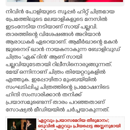
CARTOONS
നിവിൻ പോളിയുടെ സൂപ്പർ ഹിറ്റ് ചിത്രമായ
പ്രേമത്തിലൂടെ മലയാളികളുടെ മനസിൽ
ഇടംനേടിയ നടിയാണ് സായ് പല്ലവി.
LITERATURE
താരത്തിന്റെ വിശേഷങ്ങൾ അറിയാൻ
ആരാധകർ ഏറെയാണ്. ആമീർഖാന്റെ മകൻ
ZOOM
ജുനൈദ് ഖാൻ നായകനാകുന്ന ബോളിവുഡ്
ചിത്രം 'ഏക് ദിൻ' ആണ് സായി
CONTACT US
പല്ലവിയുടേതായി റിലീസിനൊരുങ്ങുന്നത്.
മേയ് ഒന്നിനാണ് ചിത്രം തിയേറ്ററുകളിൽ
എത്തുക. ഇപ്പോഴിതാ മുംബയ്‌യിൽ
സംഘടിപ്പിച്ച ചിത്രത്തിന്റെ പ്രമോഷനിടെ
ഹിന്ദി സംസാരിക്കാൻ തനിക്ക്
പ്രയാസമുണ്ടെന്ന് താരം പറഞ്ഞതാണ്
സോഷ്യൽ മീഡിയയിൽ ചർച്ചയാകുന്നത്.
'ഏറ്റവും പ്രയാസമേറിയ തീരുമാനം';
ഒടുവിൽ ഏറ്റവും പ്രിയപ്പെട്ട അസ്ലനുമായി