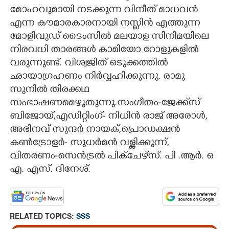
മോഹവുമായി നടക്കുന്ന വിനീത് മാധവൻ
എന്ന കൗമാരകാരനായി നസ്ലിൻ എത്തുന്ന
മോളിവുഡ് ടൈംസിൽ മലയാള സിനിമയിലെ
നിരവധി താരങ്ങൾ കാമിയോ റോളുകളിൽ
വരുന്നുണ്ട്. വിശ്വജിത് ഒടുക്കത്തിൽ
ഛായാഗ്രഹണം നിർവ്വഹിക്കുന്നു. രാമു
സുനിൽ തിരക്കഥ
സംഭാഷണമെഴുതുന്നു.സംഗീതം-ജേക്ക്സ്
ബിജോയ്,എഡിറ്റിംഗ്- നിധിൻ രാജ് അരോൾ,
അഭിനവ് സുന്ദർ നായക്,പ്രൊഡക്ഷൻ
കൺട്രോളർ- സുധർമൻ വള്ളിക്കുന്ന്,
വിതരണം-സെൻട്രൽ പിക്ചേഴ്സ്. പി .ആർ. ഒ
എ. എസ്. ദിനേശ്.
RELATED TOPICS:
SSS