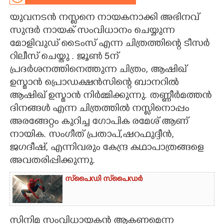
യുവനടൻ നസ്ലനെ നായകനാക്കി അഭിനവ്
CARTOONS
സുന്ദർ നായക് സംവിധാനം ചെയ്യുന്ന
മോളിവുഡ് ടൈംസ് എന്ന ചിത്രത്തിന്റെ ടീസർ
LITERATURE
റിലീസ് ചെയ്തു . ജൂൺ 5ന്
പ്രദർശനത്തിനെത്തുന്ന ചിത്രം, ആഷിഖ്
ZOOM
ഉസ്മാൻ പ്രൊഡക്ഷൻസിന്റെ ബാനറിൽ
ആഷിഖ് ഉസ്മാൻ നിർമ്മിക്കുന്നു. തണ്ണീർമത്തൻ
CONTACT US
ദിനങ്ങൾ എന്ന ചിത്രത്തിൽ നസ്ലിനൊപ്പം
അരങ്ങേറ്റം കുറിച്ച ഗോപിക രമേശ് ആണ്
നായിക. സംഗീത് പ്രതാപ്,ഷറഫുദ്ദീൻ,
ജഗദീഷ്, എന്നിവരും കേന്ദ്ര കഥാപാത്രങ്ങളെ
അവതരിപ്പിക്കുന്നു.
സ്‌പൈ‌ഡി സ്‌പൈ‌ഡർ
സിനിമ സംവിധായകൻ ആകണമെന്ന