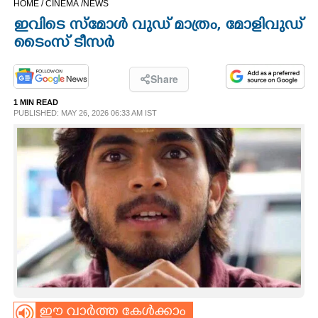
HOME /
CINEMA /
NEWS
CINEMA
ഇവിടെ സ്മോൾ വുഡ് മാത്രം,​ മോളിവുഡ്
ടൈംസ് ടീസർ
OPINION
Share
PHOTOS
1 MIN READ
PUBLISHED: MAY 26, 2026 06:33 AM IST
LIFESTYLE
SPIRITUAL
INFO+
ART
ASTRO
ഈ വാർത്ത കേൾക്കാം