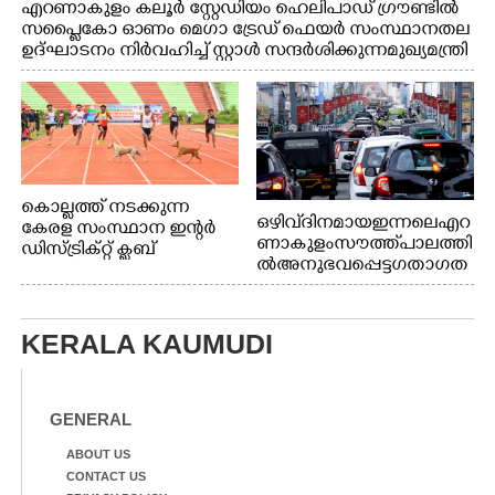
എറണാകുളം കലൂർ സ്റ്റേഡിയം ഹെലിപാഡ് ഗ്രൗണ്ടിൽ
സപ്ളൈകോ ഓണം മെഗാ ട്രേഡ് ഫെയർ സംസ്ഥാനതല
ഉദ്ഘാടനം നിർവഹിച്ച് സ്റ്റാൾ സന്ദർശിക്കുന്ന മുഖ്യമന്ത്രി
വി.ഡി. സതീശൻ. മന്ത്രി അനൂപ് ജേക്കബ് സമീപം
കൊല്ലത്ത് നടക്കുന്ന
ഒഴിവ് ദിനമായ ഇന്നലെ എറ
കേരള സംസ്ഥാന ഇന്റർ
ണാകുളം സൗത്ത് പാലത്തി
ഡിസ്ട്രിക്റ്റ് ക്ലബ്
ൽ അനുഭവപ്പെട്ട ഗതാഗത
അത്‌ലറ്റിക്
ക്കുരുക്ക്
ചാമ്പ്യൻഷിപ്പിൽ അണ്ടർ
20 ആൺകുട്ടികളുടെ 200
മീറ്റർ ഓട്ടം ഫൈനൽ
KERALA KAUMUDI
മത്സരത്തിനിടെ സിന്തറ്റിക്
ട്രാക്കിന് കുറുകെ ഓടുന്ന
നായകൾ.
GENERAL
ABOUT US
CONTACT US