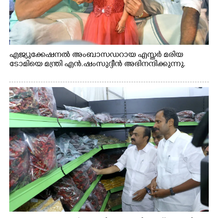
എജ്യുക്കേഷനൽ അംബാസഡറായ എസ്തർ മരിയ
ടോമിയെ മന്ത്രി എൻ.ഷംസുദ്ദീൻ അഭിനന്ദിക്കുന്നു.