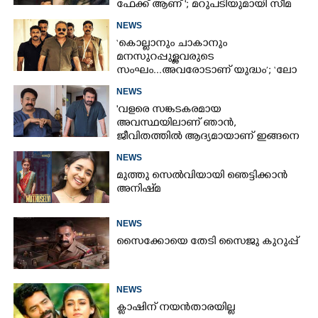
ഫേക്ക് ആണ് '; മറുപടിയുമായി സീമ
ജി നായർ
NEWS
‘കൊല്ലാനും ചാകാനും
മനസുറപ്പുള്ളവരുടെ
സംഘം...അവരോടാണ് യുദ്ധം’; ‘ലോ
ആൻഡ് ഓർഡർ’ ടീസർ പുറത്ത്
NEWS
'വളരെ സങ്കടകരമായ
അവസ്ഥയിലാണ് ഞാൻ,
ജീവിതത്തിൽ ആദ്യമായാണ് ഇങ്ങനെ
സംഭവിക്കുന്നത്'; വീഡിയോ പങ്കുവച്ച്
NEWS
മോഹൻലാൽ
മുത്തു സെൽവിയായി ഞെട്ടിക്കാൻ
അനിഷ്‌മ
NEWS
സൈക്കോയെ തേടി സൈജു കുറുപ്പ്
NEWS
ക്ലാഷിന് നയൻതാരയില്ല