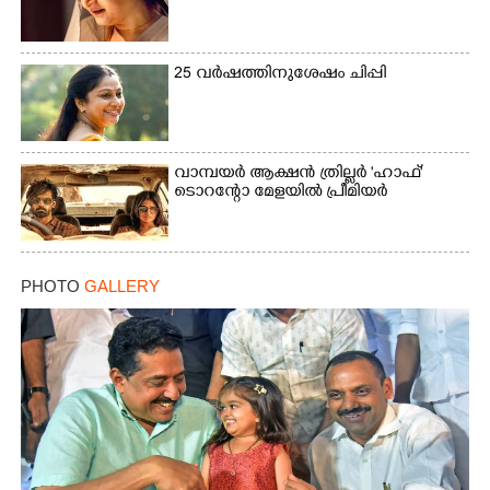
25 വർഷത്തിനുശേഷം ചിപ്പി
വാമ്പയർ ആക്ഷൻ ത്രില്ലർ 'ഹാഫ്'
ടൊറന്റോ മേളയിൽ പ്രീമിയർ
PHOTO
GALLERY