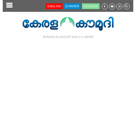
SECTIONS
ENGLISH
E-PAPER
KĀZHCHA
HOME
LATEST
SUNDAY, 09 AUGUST 2026 3.11 AM IST
AUDIO
NOTIFIED NEWS
POLL
KERALA
LOCAL
NEWS 360
CASE DIARY