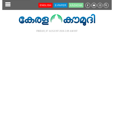
SECTIONS
ENGLISH
E-PAPER
KĀZHCHA
HOME
LATEST
FRIDAY, 07 AUGUST 2026 2.09 AM IST
AUDIO
NOTIFIED NEWS
POLL
KERALA
LOCAL
NEWS 360
CASE DIARY