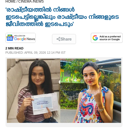
HOME /
CINEMA /
NEWS
CINEMA
'രാഷ്‌ട്രീയത്തിൽ നിങ്ങൾ
ഇടപെട്ടില്ലെങ്കിലും രാഷ്‌ട്രീയം നിങ്ങളുടെ
OPINION
ജീവിതത്തിൽ ഇടപെടും'
PHOTOS
Share
2 MIN READ
PUBLISHED: APRIL 09, 2026 12:14 PM IST
LIFESTYLE
SPIRITUAL
INFO+
ART
ASTRO