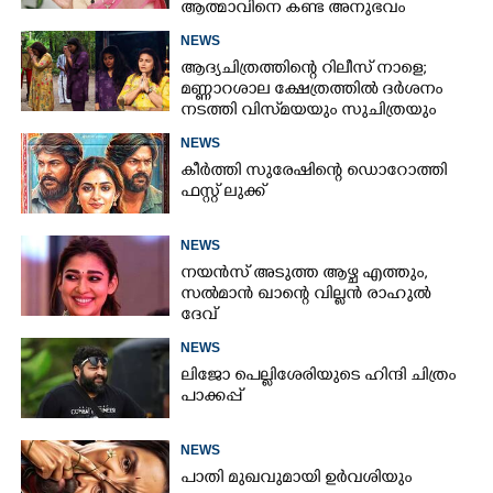
ആത്മാവിനെ കണ്ട അനുഭവം
പങ്കുവച്ച് ലെന
NEWS
ആദ്യചിത്രത്തിന്റെ റിലീസ് നാളെ;
മണ്ണാറശാല ക്ഷേത്രത്തിൽ ദർശനം
നടത്തി വിസ്‌മയയും സുചിത്രയും
NEWS
കീർത്തി സുരേഷിന്റെ ഡൊറോത്തി
ഫസ്റ്റ് ലുക്ക്
NEWS
നയൻസ് അടുത്ത ആഴ്ച എത്തും,
സൽമാൻ ഖാന്റെ വില്ലൻ രാഹുൽ
ദേവ്
NEWS
ലിജോ പെല്ലിശേരിയുടെ ഹിന്ദി ചിത്രം
പാക്കപ്പ്
NEWS
പാതി മുഖവുമായി ഉർവശിയും