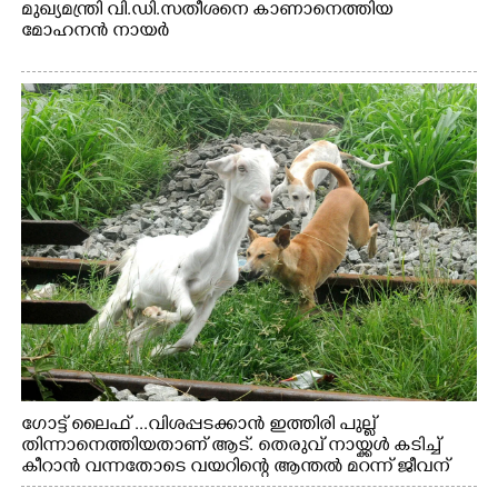
മുഖ്യമന്ത്രി വി.ഡി.സതീശനെ കാണാനെത്തിയ
മോഹനൻ നായർ
ഗോട്ട് ലൈഫ് ...വിശപ്പടക്കാൻ ഇത്തിരി പുല്ല്
തിന്നാനെത്തിയതാണ് ആട്. തെരുവ് നായ്ക്കൾ കടിച്ച്
കീറാൻ വന്നതോടെ വയറിന്റെ ആന്തൽ മറന്ന് ജീവന്
വേണ്ടിയായി ഓട്ടം. എറണാകുളം വാത്തുരുത്തിയിൽ