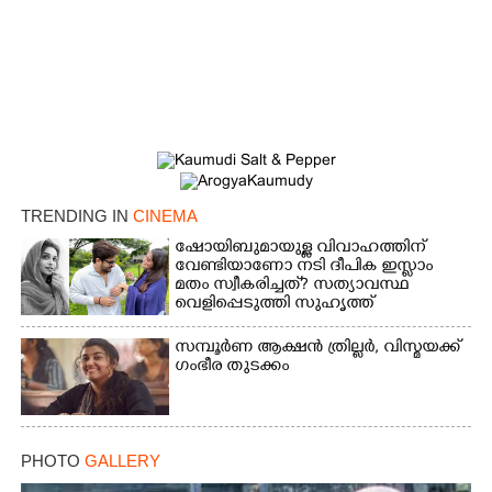
TRENDING IN
CINEMA
ഷോയിബുമായുള്ള വിവാഹത്തിന്
വേണ്ടിയാണോ നടി ദീപിക ഇസ്ലാം
മതം സ്വീകരിച്ചത്? സത്യാവസ്ഥ
വെളിപ്പെടുത്തി സുഹൃത്ത്‌
സമ്പൂർണ ആക്ഷൻ ത്രില്ലർ,​ വിസ്മയക്ക്
ഗംഭീര തുടക്കം
PHOTO
GALLERY