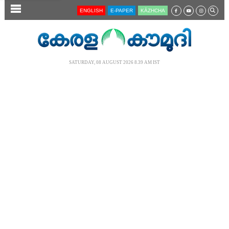
SECTIONS
ENGLISH
E-PAPER
KĀZHCHA
HOME
LATEST
SATURDAY, 08 AUGUST 2026 8.39 AM IST
AUDIO
NOTIFIED NEWS
POLL
KERALA
LOCAL
NEWS 360
CASE DIARY