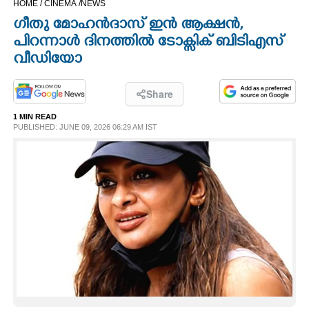
HOME /
CINEMA /
NEWS
CINEMA
ഗീതു മോഹൻദാസ് ഇൻ ആക്ഷൻ,
പിറന്നാൾ ദിനത്തിൽ ടോക്സിക് ബിടിഎസ്
OPINION
വീഡിയോ
PHOTOS
Share
1 MIN READ
PUBLISHED: JUNE 09, 2026 06:29 AM IST
LIFESTYLE
SPIRITUAL
INFO+
ART
ASTRO