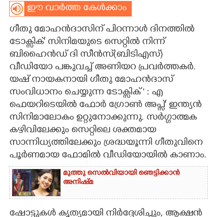
ഈ വാർത്ത കേൾക്കാം
CARTOONS
ഗീതു മോഹൻദാസിന് പിറന്നാൾ ദിനത്തിൽ
ടോക്സിക്' സിനിമയുടെ സെറ്റിൽ നിന്ന്
LITERATURE
ബിഹൈൻഡ് ദി സീൻസ്(ബിടിഎസ്)
വീഡിയോ പങ്കുവച്ച് അണിയറ പ്രവർത്തകർ.
ZOOM
യഷ് നായകനായി ഗീതു മോഹൻദാസ്
സംവിധാനം ചെയ്യുന്ന ടോക്സിക് ' : എ
CONTACT US
ഫെയറിടെയിൽ ഫോർ ഗ്രോൺ അപ്സ്' ഇന്ത്യൻ
സിനിമാലോകം ഉറ്റുനോക്കുന്നു. സർഗ്ഗാത്മക
കഴിവിലേക്കും സെറ്റിലെ ശക്തമായ
സാന്നിധ്യത്തിലേക്കും ശ്രദ്ധയൂന്നി ഗീതുവിനെ
പൂർണമായ ഫോമിൽ വീഡിയോയിൽ കാണാം.
മുത്തു സെൽവിയായി ഞെട്ടിക്കാൻ
അനിഷ്‌മ
ഷോട്ടുകൾ കൃത്യമായി നിർദ്ദേശിച്ചും, ആക്ഷൻ