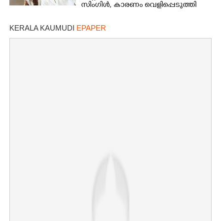
സിംഗിൾ, കാരണം വെളിപ്പെടുത്തി
സബ പട്ടൗഡി
KERALA KAUMUDI
EPAPER