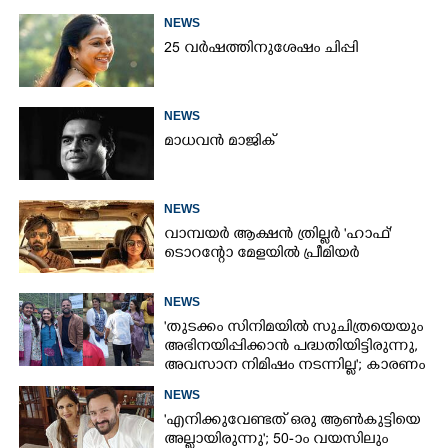
NEWS
25 വർഷത്തിനുശേഷം ചിപ്പി
NEWS
മാധവൻ മാജിക്
NEWS
വാമ്പയർ ആക്ഷൻ ത്രില്ലർ 'ഹാഫ്'
ടൊറന്റോ മേളയിൽ പ്രീമിയർ
NEWS
'തുടക്കം സിനിമയിൽ സുചിത്രയെയും
അഭിനയിപ്പിക്കാൻ പദ്ധതിയിട്ടിരുന്നു,​
അവസാന നിമിഷം നടന്നില്ല'; കാരണം
തുറന്നുപറഞ്ഞ് ജൂഡ് ആന്റണി
NEWS
'എനിക്കുവേണ്ടത് ഒരു ആൺകുട്ടിയെ
അല്ലായിരുന്നു'; 50-ാം വയസിലും