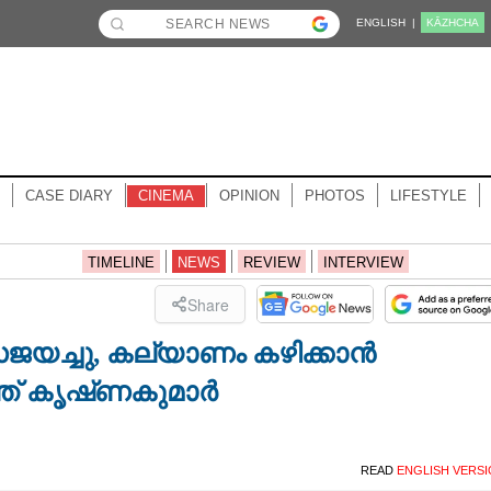
ENGLISH |
KĀZHCHA
CASE DIARY
CINEMA
OPINION
PHOTOS
LIFESTYLE
TIMELINE
NEWS
REVIEW
INTERVIEW
Share
യച്ചു, കല്യാണം കഴിക്കാൻ
്ഞ് കൃഷ്‌ണകുമാർ
READ
ENGLISH VERS