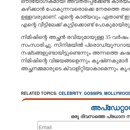
ഔദ്യോഗികമായി അവതരിപ്പിക്കേണ്ട കാര്യ
കഴിക്കാൻ പോകുന്നവരൊക്കെ നേരത്തെ തന്ന
ഉള്ളവരുമാണ്. എന്റെ കാര്യവും ഏതാണ്ട്
'അഹാന കഴിഞ്ഞ
എന്റെ വീട്ടിലേക്ക് കൂട്ടിക്കൊണ്ട് പോകുമായി
കല്യാണം കഴിക്
തുറന്നുപറഞ്ഞ്
നിമിഷിന്റെ അച്ഛൻ രവിയുമായുള്ള 35 വർഷം 
സംസാരിച്ചു. സിനിമയിൽ പ്രൊഡ്യൂസറായിര
നഷ്‌ടങ്ങളുണ്ടായിട്ടുണ്ടെന്നും അന്നത്തെ
നിമിഷിന്റെ വിജയങ്ങളെന്നും കൃഷ്‌ണകുമാർ 
അച്ഛനമ്മമാരുടെ ക്വാളിറ്റിയാകാമെന്നും കൃ
RELATED TOPICS:
CELEBRITY
,
GOSSIPS
,
MOLLYWOO
അപ്ഡേറ്റാ
ഒരു ദിവസത്തെ പ്രധാന