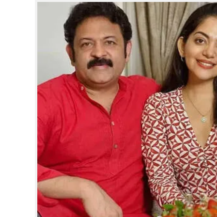
CINEMA
OPINION
PHOTOS
LIFESTYLE
SPIRITUAL
INFO+
ART
ASTRO