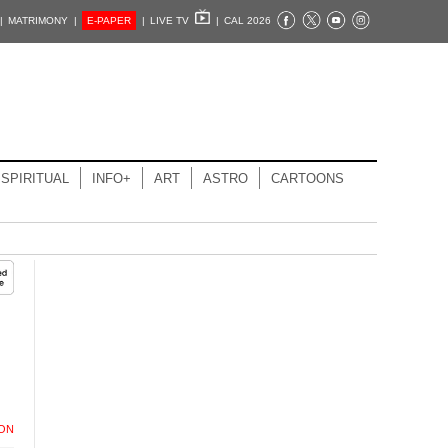
|
MATRIMONY |
E-PAPER
|
LIVE TV
|
CAL 2026
SPIRITUAL
INFO+
ART
ASTRO
CARTOONS
ION