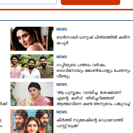
NEWS
ബൻസാലി-ധനുഷ് ചിത്രത്തിൽ കരീന
കപൂർ
NEWS
ഗപ്പിയുടെ പത്താം വർഷം;​
ടൊവിനോയും ജോൺപോളും ചേതനും
വീണ്ടും
NEWS
'ആ പുസ്തകം വായിച്ച ശേഷമാണ്
എന്റെ കഴിവ് തിരിച്ചറിഞ്ഞത്':
്ക്
ആത്മാവിനെ കണ്ട അനുഭവം പങ്കുവച്ച്
ലെന
NEWS
;
കീർത്തി സുരേഷിന്റെ ഡൊറോത്തി
ം
ഫസ്റ്റ് ലുക്ക്