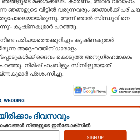
ം ഞങ്ങളുടെ മക്കൾക്കില്ല. കാരണം, അവർ വിവാഹം
െ ഞങ്ങളുടെ വീട്ടിൽ വരുന്നവരും ഞങ്ങൾക്ക് പരിച
 ഇതുപോലെയായിരുന്നു. അന്ന് ഞാൻ സിന്ധുവിനെ
Copy Link
 ദിവസം മെസേജയച്ചു,
രുന്നു'- കൃഷ്‌ണകുമാർ പറഞ്ഞു.
കാൻ പോകുന്നുവെന്ന്';
 കൃഷ്‌ണകുമാർ
നീണ്ട പരിചയത്തെക്കുറിച്ചും കൃഷ്‌ണകുമാർ
ുന്ന അദ്ദേഹത്തിന് ധാരാളം
 കഷ്‌ടപ്പാടുകൾക്ക് ദൈവം കൊടുത്ത അനുഗ്രഹമാകാം
പറഞ്ഞു. നിമിഷ് ഹംബിളും സിമ്പിളുമായത്
ഷ്‌ണകുമാർ പ്രശംസിച്ചു.
D
,
WEDDING
യിരിക്കാം ദിവസവും
 സംഭവങ്ങൾ നിങ്ങളുടെ ഇൻബോക്സിൽ