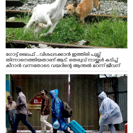
ഗോട്ട് ലൈഫ് ...വിശപ്പടക്കാൻ ഇത്തിരി പുല്ല്
തിന്നാനെത്തിയതാണ് ആട്. തെരുവ് നായ്ക്കൾ കടിച്ച്
കീറാൻ വന്നതോടെ വയറിന്റെ ആന്തൽ മറന്ന് ജീവന്
വേണ്ടിയായി ഓട്ടം. എറണാകുളം വാത്തുരുത്തിയിൽ
നിന്നുള്ള കാഴ്ച