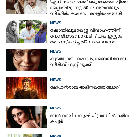
'എനിക്കുവേണ്ടത് ഒരു ആൺകുട്ടിയെ
അല്ലായിരുന്നു'; 50-ാം വയസിലും
സിംഗിൾ, കാരണം വെളിപ്പെടുത്തി
സബ പട്ടൗഡി
NEWS
ഷോയിബുമായുള്ള വിവാഹത്തിന്
വേണ്ടിയാണോ നടി ദീപിക ഇസ്ലാം
മതം സ്വീകരിച്ചത്? സത്യാവസ്ഥ
വെളിപ്പെടുത്തി സുഹൃത്ത്‌
NEWS
കൂടത്തായി സംഭവം, അണലി വെബ്
സീരിസ് ഫസ്റ്റ് ലുക്ക്
NEWS
മോഹൻരാജ അഭിനയത്തിലേക്ക്
NEWS
ബൻസാലി-ധനുഷ് ചിത്രത്തിൽ കരീന
കപൂർ
NEWS