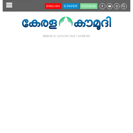
SECTIONS
ENGLISH
E-PAPER
KĀZHCHA
HOME
LATEST
FRIDAY, 07 AUGUST 2026 7.58 PM IST
AUDIO
NOTIFIED NEWS
POLL
KERALA
LOCAL
NEWS 360
CASE DIARY