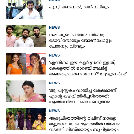
പൃഥ്വി ലണ്ടനിൽ, ഖലീഫ ടീമും
NEWS
ഗപ്പിയുടെ പത്താം വർഷം;​
ടൊവിനോയും ജോൺപോളും
ചേതനും വീണ്ടും
NEWS
'എന്തിനാ ഈ കളർ ഡ്രസ് ഇട്ടത്,
കേരളത്തിൽ ഓറഞ്ച് അല‌ർട്ട്
ആയതുകൊണ്ടാണോ?' യൂട്യൂബർക്ക്
ചുട്ടമറുപടിയുമായി പ്രിയ
NEWS
'ആ പുസ്തകം വായിച്ച ശേഷമാണ്
എന്റെ കഴിവ് തിരിച്ചറിഞ്ഞത്':
ആത്മാവിനെ കണ്ട അനുഭവം
പങ്കുവച്ച് ലെന
NEWS
ആദ്യചിത്രത്തിന്റെ റിലീസ് നാളെ;
മണ്ണാറശാല ക്ഷേത്രത്തിൽ ദർശനം
നടത്തി വിസ്‌മയയും സുചിത്രയും