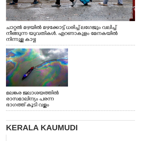
ചാറ്റൽ മഴയിൽ മഴക്കോട്ട് ധരിച്ച് ലഗേജും വലിച്ച്
നീങ്ങുന്ന യുവതികൾ. എറണാകുളം മേനകയിൽ
നിന്നുള്ള കാഴ്ച
മലങ്കര ജലാശയത്തിൽ
രാസമാലിന്യം പരന്ന
ഭാഗത്ത് കൂടി വള്ളം
തുഴഞ്ഞു പോകുന്ന
പ്രദേശവാസികൾ
KERALA KAUMUDI