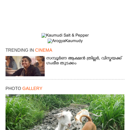
TRENDING IN
CINEMA
സമ്പൂർണ ആക്ഷൻ ത്രില്ലർ,​ വിസ്മയക്ക്
ഗംഭീര തുടക്കം
PHOTO
GALLERY