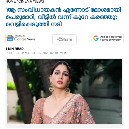
HOME /
CINEMA /
NEWS
CINEMA
'ആ സംവിധായകൻ എന്നോട് മോശമായി
പെരുമാറി, വീട്ടിൽ വന്ന് കുറേ കരഞ്ഞു';
OPINION
വെളിപ്പെടുത്തി നടി
PHOTOS
Share
1 MIN READ
PUBLISHED: MARCH 16, 2026 02:18 PM IST
LIFESTYLE
SPIRITUAL
INFO+
ART
ASTRO