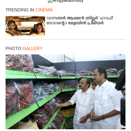
TRENDING IN
CINEMA
വാമ്പയർ ആക്ഷൻ ത്രില്ലർ 'ഹാഫ്'
ടൊറന്റോ മേളയിൽ പ്രീമിയർ
PHOTO
GALLERY