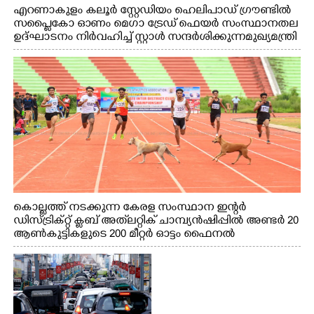
എറണാകുളം കലൂർ സ്റ്റേഡിയം ഹെലിപാഡ് ഗ്രൗണ്ടിൽ
സപ്ളൈകോ ഓണം മെഗാ ട്രേഡ് ഫെയർ സംസ്ഥാനതല
ഉദ്ഘാടനം നിർവഹിച്ച് സ്റ്റാൾ സന്ദർശിക്കുന്ന മുഖ്യമന്ത്രി
വി.ഡി. സതീശൻ. മന്ത്രി അനൂപ് ജേക്കബ് സമീപം
കൊല്ലത്ത് നടക്കുന്ന കേരള സംസ്ഥാന ഇന്റർ
ഡിസ്ട്രിക്റ്റ് ക്ലബ് അത്‌ലറ്റിക് ചാമ്പ്യൻഷിപ്പിൽ അണ്ടർ 20
ആൺകുട്ടികളുടെ 200 മീറ്റർ ഓട്ടം ഫൈനൽ
മത്സരത്തിനിടെ സിന്തറ്റിക് ട്രാക്കിന് കുറുകെ ഓടുന്ന
നായകൾ.