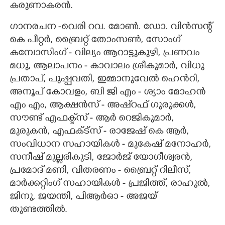
കരുണാകരൻ.
ഗാനരചന -വെരി റവ. മോൺ. ഡോ. വിൻസന്റ്
കെ പീറ്റർ, ബ്രൈറ്റ് തോംസൺ, സോംഗ്
കമ്പോസിംഗ് - വില്യം ആറാട്ടുകുഴി, പ്രണവം
മധു, ആലാപനം - കാവാലം ശ്രീകുമാർ, വിധു
പ്രതാപ്, പുഷ്പവതി, ഇമ്മാനുവേൽ ഹെൻറി,
അനൂപ് കോവളം, ബി ജി എം - ശ്യാം മോഹൻ
എം എം, ആക്ഷൻസ് - അഷ്‌റഫ് ഗുരുക്കൾ,
സൗണ്ട് എഫക്ട്‌സ് - ആർ റെജികുമാർ,
മുരുകൻ, എഫക്ട്സ് - രാജേഷ് കെ ആർ,
സംവിധാന സഹായികൾ - മുകേഷ് മനോഹർ,
സനീഷ് മുല്ലരികുടി, ജോർജ് യോഗീശ്വരൻ,
പ്രമോദ് മണി, വിതരണം - ബ്രൈറ്റ് റിലീസ്,
മാർക്കറ്റിംഗ് സഹായികൾ - പ്രജിത്ത്, രാഹുൽ,
ജിനു, ജയന്തി, പിആർഓ - അജയ്
തുണ്ടത്തിൽ.