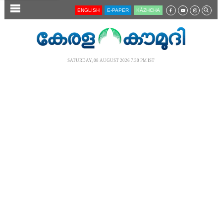
SECTIONS
ENGLISH
E-PAPER
KĀZHCHA
HOME
LATEST
SATURDAY, 08 AUGUST 2026 7.30 PM IST
AUDIO
NOTIFIED NEWS
POLL
KERALA
LOCAL
NEWS 360
CASE DIARY