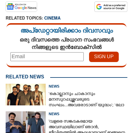
RELATED TOPICS:
CINEMA
അപ്ഡേറ്റായിരിക്കാം ദിവസവും
ഒരു ദിവസത്തെ പ്രധാന സംഭവങ്ങൾ
നിങ്ങളുടെ ഇൻബോക്സിൽ
RELATED NEWS
NEWS
‘കൊല്ലാനും ചാകാനും
മനസുറപ്പുള്ളവരുടെ
സംഘം...അവരോടാണ് യുദ്ധം’; ‘ലോ
ആൻഡ് ഓർഡർ’ ടീസർ പുറത്ത്
NEWS
'വളരെ സങ്കടകരമായ
അവസ്ഥയിലാണ് ഞാൻ,