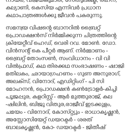
നായർ, വിജയകുമാരി, സേതുലക്ഷ്മി, രഹ്‌ന,
കല്യാണി, കെസിയ എന്നിവർ പ്രധാന
കഥാപാത്രങ്ങൾക്കു ജീവൻ പകരുന്നു.
സമന്വയ വിഷന്റെ ബാനറിൽ ബ്രൈറ്റ്
പ്രൊഡക്ഷൻസ് നിർമ്മിക്കുന്ന ചിത്രത്തിന്റെ
ക്രിയേറ്റീവ് ഹെഡ്, വെരി റവ. മോൺ. ഡോ.
വിൻസന്റ് കെ പീറ്റർ ആണ്. നിർമ്മാണം -
ബ്രൈറ്റ് തോംസൺ, സംവിധാനം - വി വി
വിൽഫ്രഡ്, കഥ തിരക്കഥ സംഭാഷണം - ഷാജി
മതിലകം, ഛായാഗ്രഹണം - ഗുണ അനുരാഗ്,
അലക്‌സ്, വിനോദ്, എഡിറ്റിംഗ് - പി സി
മോഹനൻ, പ്രൊഡക്ഷൻ കൺട്രോളർ-കിച്ചി
പൂജപ്പുര, കളറിസ്റ്റ് - ആർ മുത്തുരാജ്, കല
-ഷിലിൻ, ബിജു വിതുര,രാജീവ് ഇടക്കുളം,
ചമയം - വിനോദ്, കോസ്‌റ്റ്യും - രാധാകൃഷ്ണൻ,
അസ്സോസിയേറ്റ് ഡയറക്ടർ - ശരത്
ബാലകൃഷ്ണൻ, കോ- ഡയറക്ടർ - ജിതീഷ്