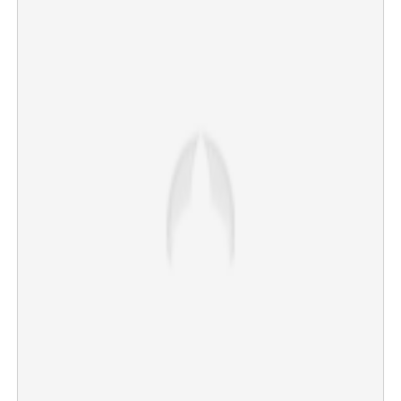
×
Share this link
Copy Link