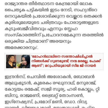
രാജ്യാന്തര തീർത്ഥാടന കേന്ദ്രമായി ലോക
CARTOONS
പൈതൃക പട്ടികയിൽ ഇടം നേടി, സഹ്യൻ്റെ
നെറുകയിൽ പ്രശോഭിക്കുന്ന വെള്ളറട തെക്കൻ
കുരിശുമലയുടെ ചരിത്രവും പോരാട്ടങ്ങളുടെ
LITERATURE
കുടുംബജീവിതവും എന്നും സ്നേഹ
സംസ്‌കാരത്തിന് പ്രചോദനമേകുന്ന തരത്തിൽ
ZOOM
ഒരുക്കിയ ചിത്രമാണ് "അരയനും
അമരക്കാരനും".
CONTACT US
'മോഹൻലാലിനെ സന്തോഷിപ്പിച്ചാൽ
നിങ്ങൾക്ക് ഗുണമുണ്ട്; നന്മ മരമല്ല, ഫേക്ക്
ആണ് '; മറുപടിയുമായി സീമ ജി നായർ
ഇന്ദ്രൻസ്, ചെമ്പിൽ അശോകൻ, ബോബൻ
ആലുംമൂടൻ, കുമരകം രഘുനാഥ്, മനുരാജ്,
കോട്ടയം രമേഷ്, സജി സൂര്യ, ഹരി കൊല്ലം, റ്റി
ബിനു, രാജമണി, ബ്രൈറ്റ് തോംസൺ,
ഇഗ്‌നേഷ്യസ്, പ്രമോദ് മണി, ഡോ. ദിവ്യ