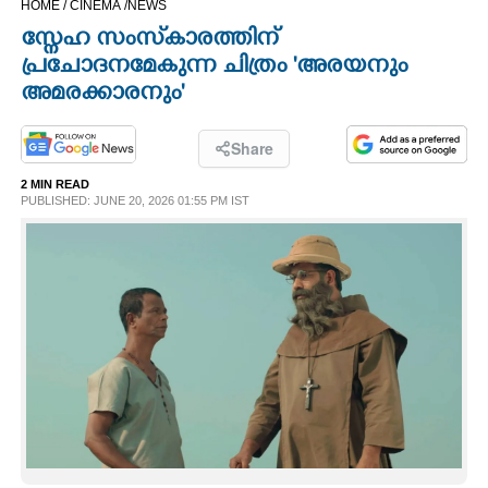
HOME /
CINEMA /
NEWS
CINEMA
സ്നേഹ സംസ്‌കാരത്തിന്
പ്രചോദനമേകുന്ന ചിത്രം 'അരയനും
OPINION
അമരക്കാരനും'
PHOTOS
Share
2 MIN READ
PUBLISHED: JUNE 20, 2026 01:55 PM IST
LIFESTYLE
SPIRITUAL
INFO+
ART
ASTRO