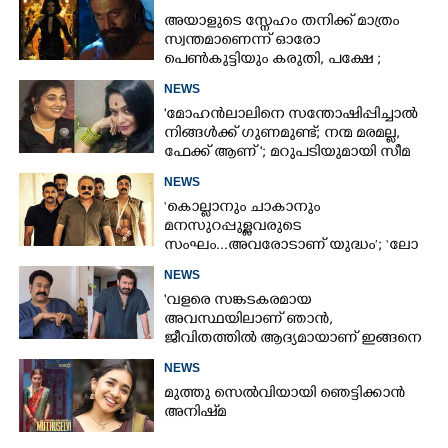
അയാളുടെ സ്നേഹം തനിക്ക് മാത്രം
സ്വന്തമാണെന്ന് ഓരോ
പെൺകുട്ടിയും കരുതി,​ പക്ഷേ ;
ആക്ഷനും വയലൻസും നിറച്ച്
NEWS
ടോക്സിക് ട്രെയിലർ
'മോഹൻലാലിനെ സന്തോഷിപ്പിച്ചാൽ
നിങ്ങൾക്ക് ഗുണമുണ്ട്; നന്മ മരമല്ല,
ഫേക്ക് ആണ് '; മറുപടിയുമായി സീമ
ജി നായർ
NEWS
‘കൊല്ലാനും ചാകാനും
മനസുറപ്പുള്ളവരുടെ
സംഘം...അവരോടാണ് യുദ്ധം’; ‘ലോ
ആൻഡ് ഓർഡർ’ ടീസർ പുറത്ത്
NEWS
'വളരെ സങ്കടകരമായ
അവസ്ഥയിലാണ് ഞാൻ,
ജീവിതത്തിൽ ആദ്യമായാണ് ഇങ്ങനെ
സംഭവിക്കുന്നത്'; വീഡിയോ പങ്കുവച്ച്
NEWS
മോഹൻലാൽ
മുത്തു സെൽവിയായി ഞെട്ടിക്കാൻ
അനിഷ്‌മ