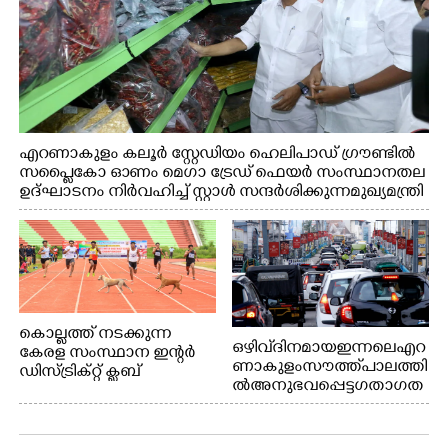
എറണാകുളം കലൂർ സ്റ്റേഡിയം ഹെലിപാഡ് ഗ്രൗണ്ടിൽ
സപ്ളൈകോ ഓണം മെഗാ ട്രേഡ് ഫെയർ സംസ്ഥാനതല
ഉദ്ഘാടനം നിർവഹിച്ച് സ്റ്റാൾ സന്ദർശിക്കുന്ന മുഖ്യമന്ത്രി
വി.ഡി. സതീശൻ. മന്ത്രി അനൂപ് ജേക്കബ് സമീപം
കൊല്ലത്ത് നടക്കുന്ന
ഒഴിവ് ദിനമായ ഇന്നലെ എറ
കേരള സംസ്ഥാന ഇന്റർ
ണാകുളം സൗത്ത് പാലത്തി
ഡിസ്ട്രിക്റ്റ് ക്ലബ്
ൽ അനുഭവപ്പെട്ട ഗതാഗത
അത്‌ലറ്റിക്
ക്കുരുക്ക്
ചാമ്പ്യൻഷിപ്പിൽ അണ്ടർ
20 ആൺകുട്ടികളുടെ 200