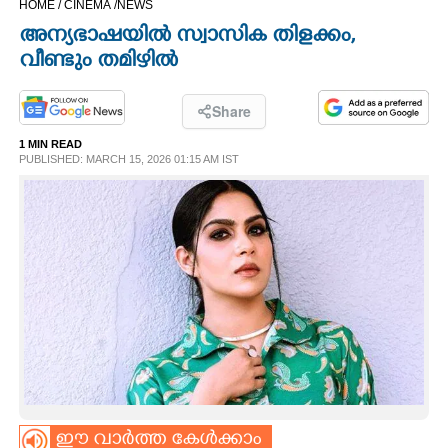
HOME /
CINEMA /
NEWS
CINEMA
അന്യഭാഷയിൽ സ്വാസിക തിളക്കം,
വീണ്ടും തമിഴിൽ
OPINION
Share
PHOTOS
1 MIN READ
PUBLISHED: MARCH 15, 2026 01:15 AM IST
LIFESTYLE
SPIRITUAL
INFO+
ART
ASTRO
ഈ വാർത്ത കേൾക്കാം