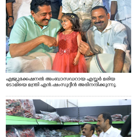
എജ്യുക്കേഷനൽ അംബാസഡറായ എസ്തർ മരിയ
ടോമിയെ മന്ത്രി എൻ.ഷംസുദ്ദീൻ അഭിനന്ദിക്കുന്നു.