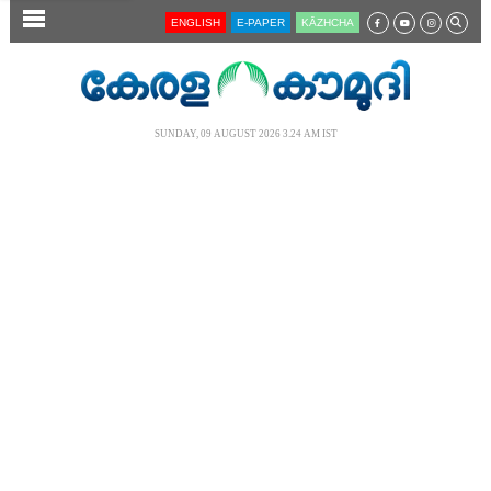
SECTIONS
ENGLISH
E-PAPER
KĀZHCHA
HOME
LATEST
SUNDAY, 09 AUGUST 2026 3.24 AM IST
AUDIO
NOTIFIED NEWS
POLL
KERALA
LOCAL
NEWS 360
CASE DIARY