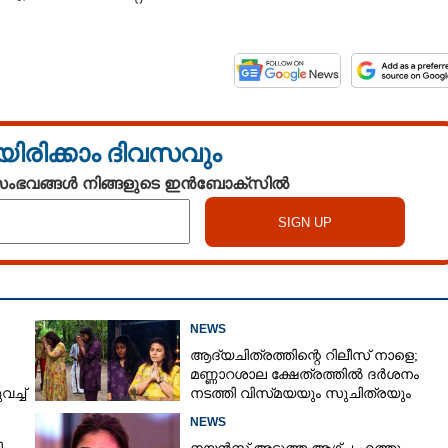
യിരിക്കാം ദിവസവും
 സംഭവങ്ങൾ നിങ്ങളുടെ ഇൻബോക്സിൽ
Share this link
Copy Link
NEWS
ആദ്യചിത്രത്തിന്റെ റിലീസ് നാളെ;
മണ്ണാറശാല ക്ഷേത്രത്തിൽ ദർശനം
ച്ച്
നടത്തി വിസ്‌മയയും സുചിത്രയും
NEWS