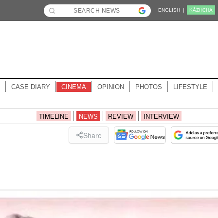
ENGLISH |
KĀZHCHA
CASE DIARY
CINEMA
OPINION
PHOTOS
LIFESTYLE
TIMELINE
NEWS
REVIEW
INTERVIEW
Share