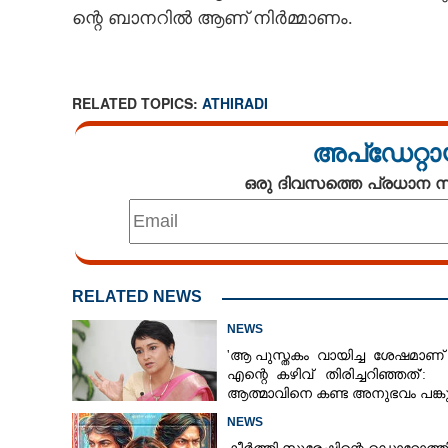
ന്റെ​ ​ബാ​ന​റി​ൽ​ ​ആ​ണ് നി​ർ​മ്മാ​ണം.
RELATED TOPICS:
ATHIRADI
അപ്ഡേറ്റാ
ഒരു ദിവസത്തെ പ്രധാന
RELATED NEWS
NEWS
അതിരടി
'ആ പുസ്തകം വായിച്ച ശേഷമാണ്
എന്റെ കഴിവ് തിരിച്ചറിഞ്ഞത്':
ആത്മാവിനെ കണ്ട അനുഭവം പങ്കുവ
ലെന
NEWS