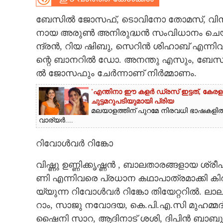
CARTOONS
ബേ​സി​ൽ​ ​ജോ​സ​ഫ്,​ ​ടൊ​വി​നോ​ ​തോ​മ​സ്,​ ​വി​നീ​ത
നാ​യ​ ​അ​രു​ൺ​ ​അ​നി​രു​ദ്ധ​ൻ​ ​സം​വി​ധാ​നം​ ​ചെ​യ്യു​
ന്ദ്ര​ൻ,​​​ ​റി​യ​ ​ഷി​ബു,​​​ ​സെ​റി​ൻ​ ​ശി​ഹാ​ബ് ​എ​ന്ന
LITERATURE
ന്റെ​ ​ബാ​ന​റി​ൽ​ ​ഡോ.​ ​അ​ന​ന്തു​ ​എ​സും,​ ​ബേ​സി
ൽ​ ​ജോ​സ​ഫും​ ​ചേ​ർ​ന്നാ​ണ് ​നി​ർ​മ്മാ​ണം.
ZOOM
'എന്തിനാ ഈ കളർ ഡ്രസ് ഇട്ടത്, കേര
ചുട്ടമറുപടിയുമായി പ്രിയ
CONTACT US
മലയാളത്തിന് പുറമേ നിരവധി ഭാഷകളിൽ 
വാര്യർ....
റിവോൾവർ റിങ്കോ
വി​ഷ്ണു​ ​ഉ​ണ്ണി​ക്കൃ​ഷ്ണ​ൻ​ ,​ ​ബാ​ല​താ​ര​ങ്ങ​ളായ ശ്ര
ണി​ ​എ​ന്നി​വ​രെ​ ​പ്ര​ധാ​ന​ ​ക​ഥാ​പാ​ത്ര​മാ​ക്കി​ ​ക
യ്യു​ന്ന​ റി​വോ​ൾ​വ​ർ​ ​റി​ങ്കോ​ ​തി​യേ​റ്റ​റി​ൽ.​ ​ലാ​
റാം,​ ​സാ​ജു​ ​ന​വോ​ദ​യ,​ ​കെ.​പി.​എ.​സി​ ​മു​ഹ​മ്മ​ദ്,
ഷൈ​നി​ ​സാ​റ,​ ​ആദിനാ​ട് ​ശ​ശി,​ ​ദി​പി​ൻ​ ​ബാ​ബു​ 