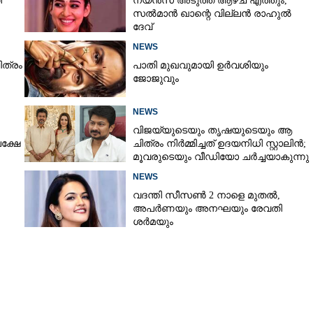
ി
നയൻസ് അടുത്ത ആഴ്ച എത്തും,
സൽമാൻ ഖാന്റെ വില്ലൻ രാഹുൽ
ദേവ്
NEWS
ിത്രം
പാതി മുഖവുമായി ഉർവശിയും
ജോജുവും
NEWS
വിജയ്‌യുടെയും തൃഷയുടെയും ആ
പക്ഷേ
ചിത്രം നിർമ്മിച്ചത് ഉദയനിധി സ്റ്റാലിൻ;
മൂവരുടെയും വീഡിയോ ചർച്ചയാകുന്നു
NEWS
വദന്തി സീസൺ 2 നാളെ മുതൽ,
അപർണയും അനഘയും രേവതി
ശർമയും