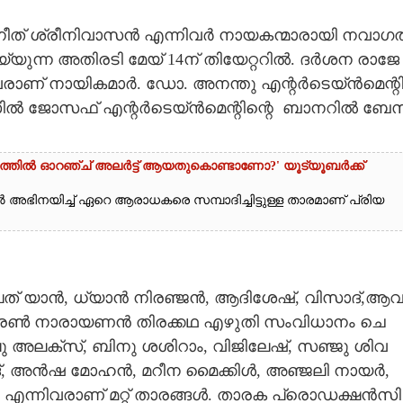
് ​ശ്രീ​നി​വാ​സ​ൻ​ ​എ​ന്നി​വ​ർ​ ​നാ​യ​ക​ന്മാ​രാ​യി​ ​ന​വാ​ഗ​ത
ന്ന​ ​അ​തി​ര​ടി​ ​മേ​യ് 14​ന് ​തി​യേ​റ്റ​റി​ൽ.​ ​ദ​ർ​ശ​ന​ ​രാ​ജേ​
ി​വ​രാ​ണ് ​നാ​യി​ക​മാ​ർ.​ ​ഡോ.​ ​അ​ന​ന്തു​ ​എ​ന്റ​ർ​ടെ​യ്ൻ​മെ​​ന്റി
​ൽ​ ​ജോ​സ​ഫ് ​എ​ന്റ​ർ​ടെ​യ്ൻ​മെ​ന്റി​ന്റെ ​ ​ബാ​ന​റി​ൽ​ ​ബേ​സ
ളത്തിൽ ഓറഞ്ച് അല‌ർട്ട് ആയതുകൊണ്ടാണോ?' യൂട്യൂബർക്ക്
അഭിനയിച്ച് ഏറെ ആരാധകരെ സമ്പാദിച്ചിട്ടുള്ള താരമാണ് പ്രിയ
ീ​പ​ത് ​യാ​ൻ​,​ ​ധ്യാ​ൻ​ ​നി​ര​ഞ്ജ​ൻ, ആ​ദി​ശേ​ഷ്,​ ​വി​സാ​ദ്,​ആ​വ
ി​ര​ൺ​ ​നാ​രാ​യ​ണ​ൻ​ ​തി​ര​ക്ക​ഥ​ ​എ​ഴു​തി​ ​സം​വി​ധാ​നം​ ​ചെ​
ലു​ ​അ​ല​ക്സ്, ബി​നു​ ​ശ​ശി​റാം,​ ​വി​ജി​ലേ​ഷ്,​ ​സ​ഞ്ജു​ ശി​വ​
​ ​അ​ൻ​ഷ​ ​മോ​ഹ​ൻ,​ ​മ​റീ​ന​ ​മൈ​ക്കി​ൾ,​ ​അ​ഞ്ജ​ലി​ ​നാ​യ​ർ,​ ​
​എ​ന്നി​വ​രാ​ണ് ​മ​റ്റ് ​താ​ര​ങ്ങ​ൾ. താ​ര​ക​ ​പ്രൊ​ഡ​ക്ഷ​ൻ​സി​