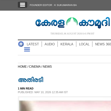
SECTIONS
FOUNDER EDITOR : K SUKUMARAN BA
HOME
LATEST
AUDIO
THURSDAY, 06 AUGUST 2026 8.41 PM IST
NOTIFIED NEWS
LATEST
AUDIO
KERALA
LOCAL
NEWS 360
POLL
KERALA
HOME /
CINEMA /
NEWS
LOCAL
അതിരടി
NEWS 360
1 MIN READ
PUBLISHED: MAY 10, 2026 12:35 AM IST
CASE DIARY