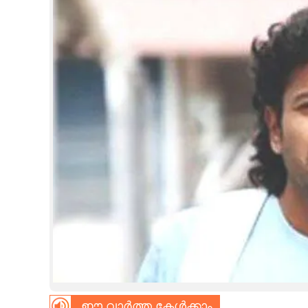
CINEMA
OPINION
PHOTOS
LIFESTYLE
SPIRITUAL
INFO+
ART
ASTRO
ഈ വാർത്ത കേൾക്കാം