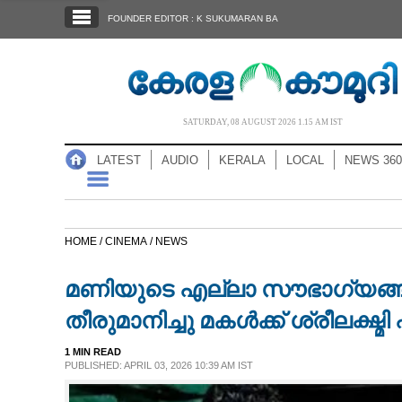
SECTIONS
FOUNDER EDITOR : K SUKUMARAN BA
HOME
LATEST
AUDIO
SATURDAY, 08 AUGUST 2026 1.15 AM IST
NOTIFIED NEWS
LATEST
AUDIO
KERALA
LOCAL
NEWS 360
POLL
KERALA
HOME /
CINEMA /
NEWS
LOCAL
മണിയുടെ എല്ലാ സൗഭാഗ്യങ്ങൾ
NEWS 360
തീരുമാനിച്ചു മകൾക്ക് ശ്രീലക്ഷ്മി
1 MIN READ
CASE DIARY
PUBLISHED: APRIL 03, 2026 10:39 AM IST