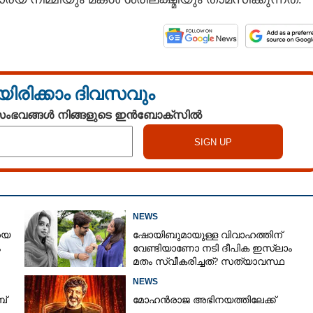
Copy Link
ാ സൗഭാഗ്യങ്ങൾക്കും
 അന്ന് തീരുമാനിച്ചു
്മി എന്ന പേരിടാൻ; കുറിപ്പ്
യിരിക്കാം ദിവസവും
 സംഭവങ്ങൾ നിങ്ങളുടെ ഇൻബോക്സിൽ
NEWS
യെ
ഷോയിബുമായുള്ള വിവാഹത്തിന്
ം
വേണ്ടിയാണോ നടി ദീപിക ഇസ്ലാം
മതം സ്വീകരിച്ചത്? സത്യാവസ്ഥ
വെളിപ്പെടുത്തി സുഹൃത്ത്‌
NEWS
ബ്
മോഹൻരാജ അഭിനയത്തിലേക്ക്