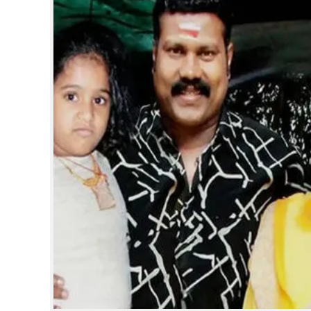
CINEMA
OPINION
PHOTOS
LIFESTYLE
SPIRITUAL
INFO+
ART
ASTRO