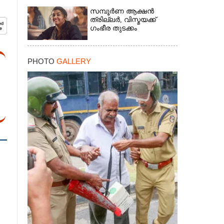
സമ്പൂർണ ആക്ഷൻ
ത്രില്ലർ,​ വിസ്മയക്ക്
ഗംഭീര തുടക്കം
PHOTO
GALLERY