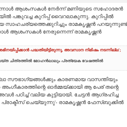
് പിറന്നാൾ ആശംസകൾ നേർന്ന് മണിയുടെ സഹോദരൻ
്കുവച്ച കുറിപ്പ് വൈറലാകുന്നു. കുറിപ്പിൽ
യ സാഹചര്യത്തെക്കുറിച്ചും രാമകൃഷ്ണൻ പറയുന്നുണ്ട്
റന്നാൾ ആശംസകൾ നേരുന്നെന്ന് രാമകൃഷ്ണൻ
യിപ്പിക്കാൻ പദ്ധതിയിട്ടിരുന്നു,​ അവസാന നിമിഷം നടന്നില്ല';
യ്ത ചിത്രത്തിൽ മോഹൻലാലും പ്രത്യേക വേഷത്തിൽ
െ എല്ലാ സൗഭാഗ്യങ്ങൾക്കും കാരണമായ വാസന്തിയും
റെ അംഗീകാരത്തിന്റെ ഓർമ്മയ്ക്കായി ആ പേര് തന്റെ
ന് അവൾ പഠിച്ച് വലിയ കുട്ടിയായി. ചേട്ടൻ ആഗ്രഹിച്ച
രാക്ടീസ് ചെയ്യുന്നു'- രാമകൃഷ്ണൻ ഫേസ്ബുക്കിൽ