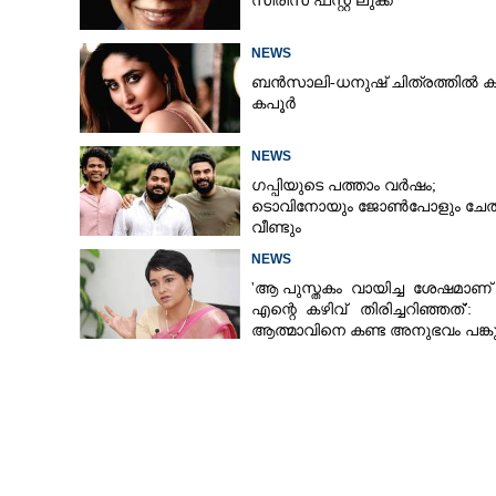
സീരിസ് ഫസ്റ്റ് ലുക്ക്
NEWS
ബൻസാലി-ധനുഷ് ചിത്രത്തിൽ ക
കപൂർ
NEWS
ഗപ്പിയുടെ പത്താം വർഷം;​
ടൊവിനോയും ജോൺപോളും ചേത
വീണ്ടും
NEWS
'ആ പുസ്തകം വായിച്ച ശേഷമാണ്
എന്റെ കഴിവ് തിരിച്ചറിഞ്ഞത്':
ആത്മാവിനെ കണ്ട അനുഭവം പങ്കുവ
ലെന