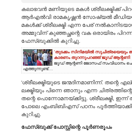
കലാഭവൻ മണിയുടെ മകൾ ശ്രീലക്ഷ്മിക്ക
CARTOONS
ആർഎൽവി രാമകൃഷ്ണൻ സോഷ്യൽ മീഡിയയിൽ പങ
മകൾക്ക് ശ്രീലക്ഷ്മി എന്ന പേര് നൽകാനിടയാ
LITERATURE
അമ്മുവിന് കുഞ്ഞച്ഛന്റെ വക ഒരായിരം പി
ഫേസ്ബുക്കിൽ കുറിച്ചു.
ZOOM
'തുടക്കം സിനിമയിൽ സുചിത്രയെയും അഭിന
കാരണം തുറന്നുപറഞ്ഞ് ജൂഡ് ആന്റണി
CONTACT US
ജൂഡ് ആന്റണി ജോസഫ് സംവിധാനം ചെ
എത്തുന്നുണ്ട്....
'ശ്രീലക്ഷ്മിയുടെ ജന്മദിനമാണിന്ന്. തന്റ
ലക്ഷ്മിയും പിന്നെ ഞാനും എന്ന ചിത്രത്തിന്
തന്റെ പൊന്നോമനയ്ക്കിട്ടു. ശ്രീലക്ഷ്മി, ഇന്
പോലെ എംബിബിഎസ് പഠനം പൂർത്തിയാക്കി പ്
കുറിച്ചു.
ഫേസ്ബുക്ക് പോസ്റ്റിന്റെ പൂർണരൂപം