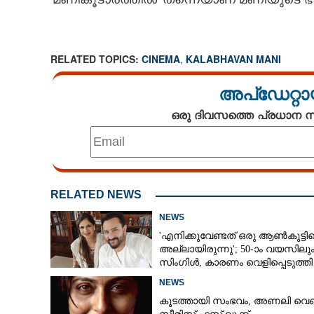
മണിയുടെ എല്ല
അത് കാരണമായി,
മകൾക്ക് ശ്രീലക്ഷ
RELATED TOPICS:
CINEMA
,
KALABHAVAN MANI
അപ്ഡേറ്റാ
ഒരു ദിവസത്തെ പ്രധാന
RELATED NEWS
NEWS
'എനിക്കുവേണ്ടത് ഒരു ആൺകുട്ടി
അല്ലായിരുന്നു'; 50-ാം വയസിലു
സിംഗിൾ, കാരണം വെളിപ്പെടുത്തി
സബ പട്ടൗഡി
NEWS
കൂടത്തായി സംഭവം, അണലി വെ