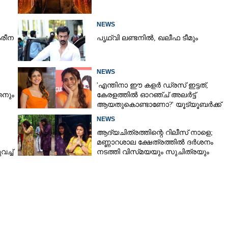
NEWS
രീന
പൃഥ്വി ലണ്ടനിൽ, ഖലീഫ ടീമും
NEWS
'എന്തിനാ ഈ കളർ ഡ്രസ് ഇട്ടത്,
നും
കേരളത്തിൽ ഓറഞ്ച് അല‌ർട്ട്
ആയതുകൊണ്ടാണോ?' യൂട്യൂബർക്ക്
ചുട്ടമറുപടിയുമായി പ്രിയ
NEWS
ആദ്യചിത്രത്തിന്റെ റിലീസ് നാളെ;
മണ്ണാറശാല ക്ഷേത്രത്തിൽ ദർശനം
ച്ച്
നടത്തി വിസ്‌മയയും സുചിത്രയും