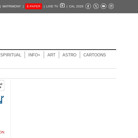
|
MATRIMONY |
E-PAPER
|
LIVE TV
|
CAL 2026
SPIRITUAL
INFO+
ART
ASTRO
CARTOONS
്
ION