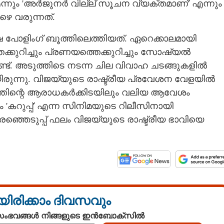
ന്നും 'അർജുനർ വില്ല് സൂചന വ്യക്തമാണ്' എന്നും
ഴെ വരുന്നത്.
തൃഷ പോളിംഗ് ബൂത്തിലെത്തിയത്. ഏറെക്കാലമായി
ക്കുറിച്ചും പ്രണയത്തെക്കുറിച്ചും സോഷ്യൽ
ട്. അടുത്തിടെ നടന്ന ചില വിവാഹ ചടങ്ങുകളിൽ
രുന്നു. വിജയ്‌‌യുടെ രാഷ്ട്രീയ പ്രവേശന വേളയിൽ
്തിന്റെ ആരാധകർക്കിടയിലും വലിയ ആവേശം
പം 'കറുപ്പ്' എന്ന സിനിമയുടെ റിലീസിനായി
Share this link
്ഞെടുപ്പ് ഫലം വിജയ്‌യുടെ രാഷ്ട്രീയ ഭാവിയെ
Copy Link
ൽ തൃഷ; വോട്ട്
ശേഷം ചിത്രം പങ്കുവച്ച്
യിരിക്കാം ദിവസവും
യി ബിജിഎം
 സംഭവങ്ങൾ നിങ്ങളുടെ ഇൻബോക്സിൽ