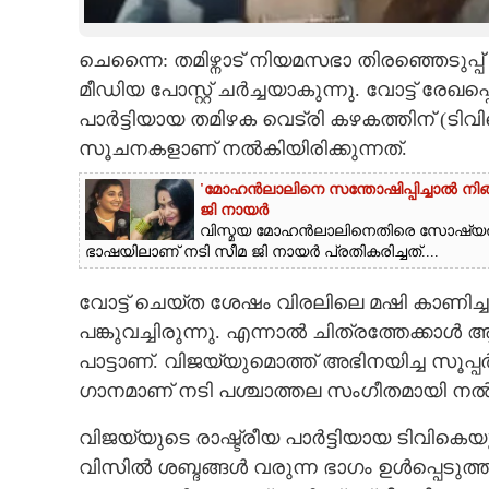
CARTOONS
ചെന്നൈ: തമിഴ്നാട് നിയമസഭാ തിരഞ്ഞെടുപ്പ
മീഡിയ പോസ്റ്റ് ചർച്ചയാകുന്നു. വോട്ട് രേ
LITERATURE
പാർട്ടിയായ തമിഴക വെട്രി കഴകത്തിന് (ടിവി
സൂചനകളാണ് നൽകിയിരിക്കുന്നത്.
ZOOM
'മോഹൻലാലിനെ സന്തോഷിപ്പിച്ചാൽ നിങ്ങ
ജി നായർ
CONTACT US
വിസ്മയ മോഹൻലാലിനെതിരെ സോഷ്യ
ഭാഷയിലാണ് നടി സീമ ജി നായർ പ്രതികരിച്ചത്....
വോട്ട് ചെയ്ത ശേഷം വിരലിലെ മഷി കാണിച്ചു
പങ്കുവച്ചിരുന്നു. എന്നാൽ ചിത്രത്തേക്കാൾ
പാട്ടാണ്. വിജയ്‌യുമൊത്ത് അഭിനയിച്ച സൂപ്പ
ഗാനമാണ് നടി പശ്ചാത്തല സംഗീതമായി നൽ
വിജയ്‌യുടെ രാഷ്ട്രീയ പാർട്ടിയായ ടിവികെയു
വിസിൽ ശബ്ദങ്ങൾ വരുന്ന ഭാഗം ഉൾപ്പെടുത