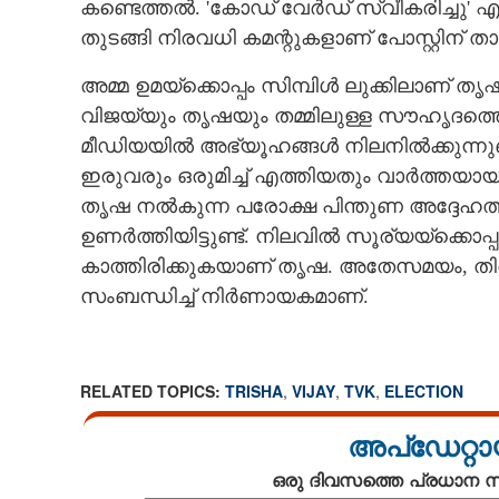
കണ്ടെത്തൽ. 'കോഡ് വേർഡ് സ്വീകരിച്ചു' എ
തുടങ്ങി നിരവധി കമന്റുകളാണ് പോസ്റ്റിന് താ
അമ്മ ഉമയ്‌ക്കൊപ്പം സിമ്പിൾ ലുക്കിലാണ് 
വിജയ്‌യും തൃഷയും തമ്മിലുള്ള സൗഹൃദത്തെ
മീഡിയയിൽ അഭ്യൂഹങ്ങൾ നിലനിൽക്കുന്നുണ്
ഇരുവരും ഒരുമിച്ച് എത്തിയതും വാർത്തയായി
തൃഷ നൽകുന്ന പരോക്ഷ പിന്തുണ അദ്ദേഹത
ഉണർത്തിയിട്ടുണ്ട്. നിലവിൽ സൂര്യയ്‌ക്കൊപ്
കാത്തിരിക്കുകയാണ് തൃഷ. അതേസമയം, തിരഞ
സംബന്ധിച്ച് നിർണായകമാണ്.
RELATED TOPICS:
TRISHA
,
VIJAY
,
TVK
,
ELECTION
പോളിംഗ് ബൂത്തി
രേഖപ്പെടുത്തിയ 
അപ്ഡേറ്റാ
താരം,​ തരംഗമാ
ഒരു ദിവസത്തെ പ്രധാന