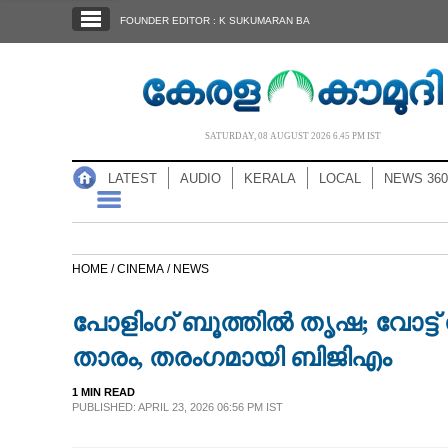
SECTIONS
FOUNDER EDITOR : K SUKUMARAN BA
HOME
LATEST
AUDIO
SATURDAY, 08 AUGUST 2026 6.45 PM IST
NOTIFIED NEWS
LATEST
AUDIO
KERALA
LOCAL
NEWS 360
POLL
KERALA
HOME /
CINEMA /
NEWS
LOCAL
പോളിംഗ് ബൂത്തിൽ തൃഷ; വോട്ട് 
NEWS 360
താരം,​ തരംഗമായി ബിജിഎം
1 MIN READ
CASE DIARY
PUBLISHED: APRIL 23, 2026 06:56 PM IST