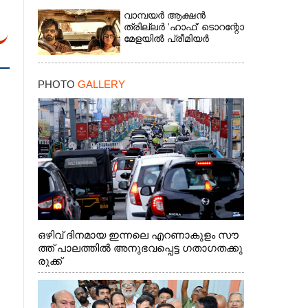
വാമ്പയർ ആക്ഷൻ
ത്രില്ലർ 'ഹാഫ്' ടൊറന്റോ
മേളയിൽ പ്രീമിയർ
PHOTO
GALLERY
ഒഴിവ് ദിനമായ ഇന്നലെ എറണാകുളം സൗ
ത്ത് പാലത്തിൽ അനുഭവപ്പെട്ട ഗതാഗതക്കു
രുക്ക്