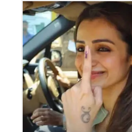
CINEMA
OPINION
PHOTOS
LIFESTYLE
SPIRITUAL
INFO+
ART
ASTRO