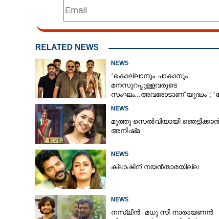
RELATED NEWS
NEWS
‘കൊല്ലാനും ചാകാനും
മനസുറപ്പുള്ളവരുടെ
സംഘം...അവരോടാണ് യുദ്ധം’; 
ആൻഡ് ഓർഡർ’ ടീസർ പുറത്ത്
NEWS
മുത്തു സെൽവിയായി ഞെട്ടിക്കാ
അനിഷ്‌മ
NEWS
ക്ലാഷിന് നയൻതാരയില്ല
NEWS
നസ്ലിൻ- മധു സി നാരായണൻ