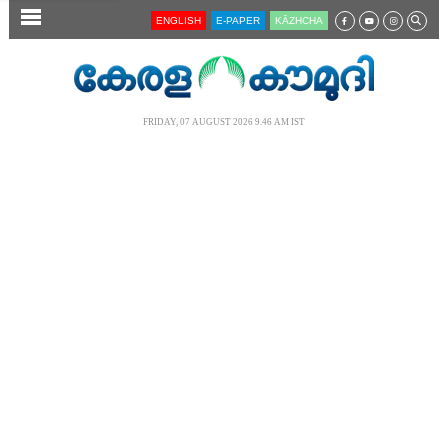
SECTIONS
ENGLISH
E-PAPER
KĀZHCHA
HOME
LATEST
FRIDAY, 07 AUGUST 2026 9.46 AM IST
AUDIO
NOTIFIED NEWS
POLL
KERALA
LOCAL
NEWS 360
CASE DIARY