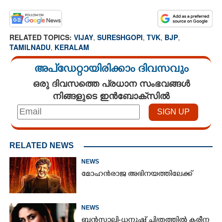
RELATED TOPICS:
VIJAY
,
SURESHGOPI
,
TVK
,
BJP
,
TAMILNADU
,
KERALAM
അപ്ഡേറ്റായിരിക്കാം ദിവസവും
ഒരു ദിവസത്തെ പ്രധാന സംഭവങ്ങൾ
നിങ്ങളുടെ ഇൻബോക്സിൽ
RELATED NEWS
NEWS
മോഹൻരാജ അഭിനയത്തിലേക്ക്
NEWS
ബൻസാലി-ധനുഷ് ചിത്രത്തിൽ കരീന