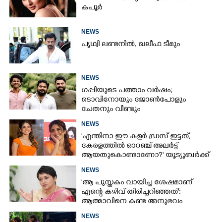
കപൂർ
NEWS
പൃഥ്വി ലണ്ടനിൽ, ഖലീഫ ടീമും
NEWS
ഗപ്പിയുടെ പത്താം വർഷം;​
ടൊവിനോയും ജോൺപോളും
ചേതനും വീണ്ടും
NEWS
'എന്തിനാ ഈ കളർ ഡ്രസ് ഇട്ടത്,
കേരളത്തിൽ ഓറഞ്ച് അല‌ർട്ട്
ആയതുകൊണ്ടാണോ?' യൂട്യൂബർക്ക്
ചുട്ടമറുപടിയുമായി പ്രിയ
NEWS
'ആ പുസ്തകം വായിച്ച ശേഷമാണ്
എന്റെ കഴിവ് തിരിച്ചറിഞ്ഞത്':
ആത്മാവിനെ കണ്ട അനുഭവം
പങ്കുവച്ച് ലെന
NEWS