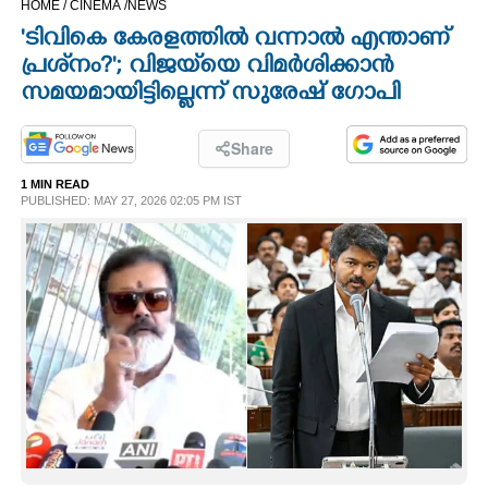
HOME /
CINEMA /
NEWS
CINEMA
'ടിവികെ കേരളത്തിൽ വന്നാൽ എന്താണ്
പ്രശ്‌നം?'; വിജയ്‌യെ വിമർശിക്കാൻ
OPINION
സമയമായിട്ടില്ലെന്ന് സുരേഷ് ഗോപി
PHOTOS
Share
1 MIN READ
PUBLISHED: MAY 27, 2026 02:05 PM IST
LIFESTYLE
SPIRITUAL
INFO+
ART
ASTRO