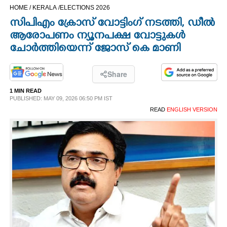
HOME /
KERALA /
ELECTIONS 2026
CINEMA
സിപിഎം ക്രോസ് വോട്ടിംഗ് നടത്തി, ‌‌ഡീൽ
ആരോപണം ന്യൂനപക്ഷ വോട്ടുകൾ
OPINION
ചോർത്തിയെന്ന് ജോസ് കെ മാണി
PHOTOS
Share
1 MIN READ
LIFESTYLE
PUBLISHED: MAY 09, 2026 06:50 PM IST
READ
ENGLISH VERSION
SPIRITUAL
INFO+
ART
ASTRO