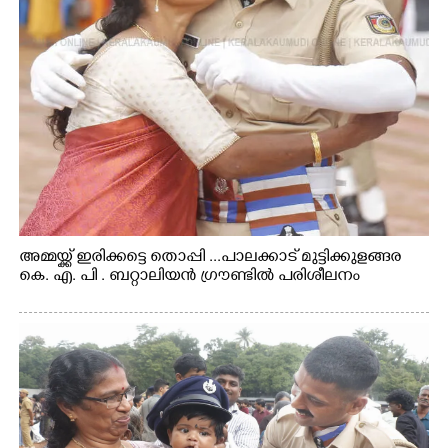
Copy Link
അമ്മയ്ക്ക് ഇരിക്കട്ടെ തൊപ്പി ...പാലക്കാട് മുട്ടിക്കുളങ്ങര
കെ. എ. പി . ബറ്റാലിയൻ ഗ്രൗണ്ടിൽ പരിശീലനം