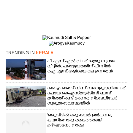
TRENDING IN
KERALA
പി.എസ്.എൽ.വിക്ക് ശത്രു സ്വന്തം
വീട്ടിൽ,​ പരാജയത്തിന് പിന്നിൽ
ഐ.എസ്.ആർ.ഒയിലെ ഉന്നതൻ
കോഴിക്കോട് നിന്ന് ബംഗളൂരുവിലേക്ക്
പോയ കെഎസ്‌ആർടിസി ബസ്
മറിഞ്ഞ് രണ്ട് മരണം; നിരവധിപേർ
ഗുരുതരാവസ്ഥയിൽ
'ഒരുവീട്ടിൽ ഒരു കയർ ഉത്പന്നം,
കയറിനൊരു കൈത്താങ്ങ് '
ഉദ്ഘാടനം നാളെ