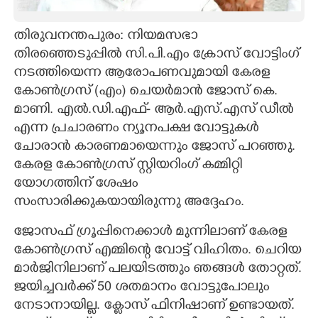
CARTOONS
തിരുവനന്തപുരം: നിയമസഭാ
തിരഞ്ഞെടുപ്പിൽ സി.പി.എം ക്രോസ് വോട്ടിംഗ്
LITERATURE
നടത്തിയെന്ന ആരോപണവുമായി കേരള
കോൺഗ്രസ് (എം)​ ചെയർമാൻ ജോസ് കെ.
ZOOM
മാണി. എൽ.ഡി.എഫ്- ആർ.എസ്.എസ് ഡീൽ
എന്ന പ്രചാരണം ന്യൂനപക്ഷ വോട്ടുകൾ
ചോരാൻ കാരണമായെന്നും ജോസ് പറഞ്ഞു.
CONTACT US
കേരള കോൺഗ്രസ് സ്റ്റിയറിംഗ് കമ്മിറ്റി
യോഗത്തിന് ശേഷം
സംസാരിക്കുകയായിരുന്നു അദ്ദേഹം.
ജോസഫ് ഗ്രൂപ്പിനെക്കാൾ മുന്നിലാണ് കേരള
കോൺഗ്രസ് എമ്മിന്റെ വോട്ട് വിഹിതം. ചെറിയ
മാർജിനിലാണ് പലയിടത്തും ഞങ്ങൾ തോറ്റത്.
ജയിച്ചവർക്ക് 50 ശതമാനം വോട്ടുപോലും
നേടാനായില്ല. ക്ലോസ് ഫിനിഷാണ് ഉണ്ടായത്.