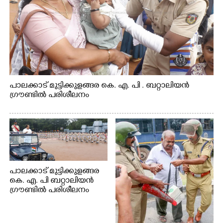
പാലക്കാട് മുട്ടിക്കുളങ്ങര കെ. എ. പി . ബറ്റാലിയൻ
ഗ്രൗണ്ടിൽ പരിശീലനം
പാലക്കാട് മുട്ടിക്കുളങ്ങര
കെ. എ. പി ബറ്റാലിയൻ
ഗ്രൗണ്ടിൽ പരിശീലനം