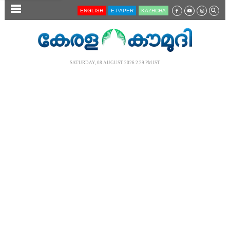
SECTIONS
ENGLISH
E-PAPER
KĀZHCHA
HOME
LATEST
SATURDAY, 08 AUGUST 2026 2.29 PM IST
AUDIO
NOTIFIED NEWS
POLL
KERALA
LOCAL
NEWS 360
CASE DIARY