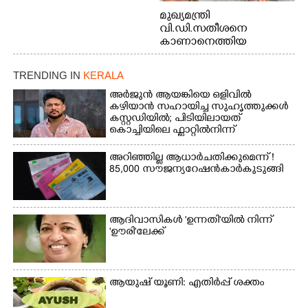
മുഖ്യമന്ത്രി
വി.ഡി.സതീശനെ
കാണാനെത്തിയ
മോഹനൻ നായർ
TRENDING IN
KERALA
അർജുൻ ആയങ്കിയെ ഒളിവിൽ
കഴിയാൻ സഹായിച്ച സുഹൃത്തുക്കൾ
കസ്റ്റഡിയിൽ; പിടിയിലായത്
കൊച്ചിയിലെ ഫ്ലാറ്റിൽനിന്ന്
അറിഞ്ഞില്ല ആധാർ ചതിക്കുമെന്ന് !
85,000 സൗജന്യ റേഷൻകാർ കുടുങ്ങി
ആദിവാസികൾ 'ഉന്നതി'യിൽ നിന്ന്
'ഊരി'ലേക്ക്
ആയുഷ് യൂണി: എതിർപ്പ് ശക്തം