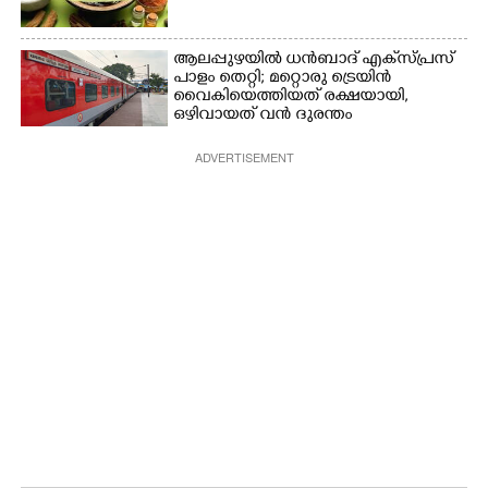
ആലപ്പുഴയിൽ ധൻബാദ് എക്‌സ്പ്രസ്
പാളം തെറ്റി; മറ്റൊരു ട്രെയിൻ
വൈകിയെത്തിയത് രക്ഷയായി,
ഒഴിവായത് വൻ ദുരന്തം
ADVERTISEMENT