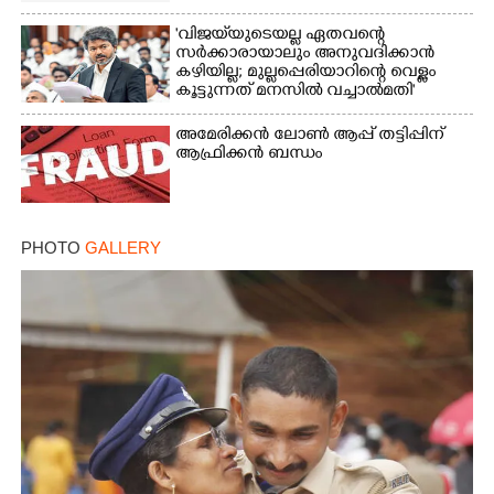
'വിജയ്‌യുടെയല്ല ഏതവന്റെ
സർക്കാരായാലും അനുവദിക്കാൻ
കഴിയില്ല; മുല്ലപ്പെരിയാറിന്റെ വെള്ളം
കൂട്ടുന്നത് മനസിൽ വച്ചാൽമതി'
അമേരിക്കൻ ലോൺ ആപ്പ് തട്ടിപ്പിന്
ആഫ്രിക്കൻ ബന്ധം
PHOTO
GALLERY
×
Share this link