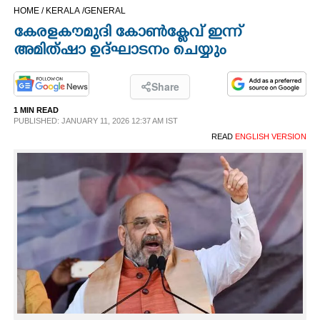
HOME /
KERALA /
GENERAL
CINEMA
കേരളകൗമുദി കോൺക്ളേവ് ഇന്ന്
അമിത്ഷാ ഉദ്ഘാടനം ചെയ്യും
OPINION
Share
PHOTOS
1 MIN READ
PUBLISHED: JANUARY 11, 2026 12:37 AM IST
LIFESTYLE
READ
ENGLISH VERSION
SPIRITUAL
INFO+
ART
ASTRO