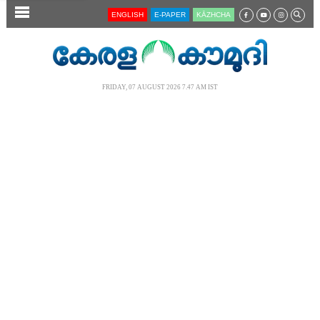
SECTIONS
ENGLISH
E-PAPER
KĀZHCHA
HOME
LATEST
FRIDAY, 07 AUGUST 2026 7.47 AM IST
AUDIO
NOTIFIED NEWS
POLL
KERALA
LOCAL
NEWS 360
CASE DIARY