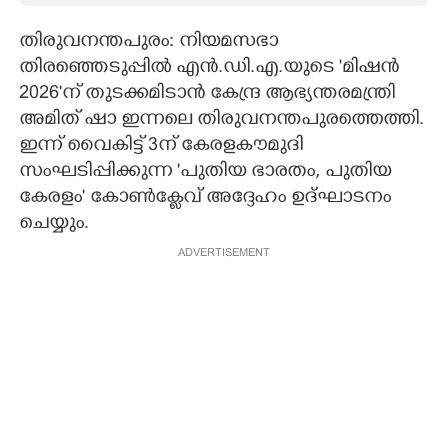
CARTOONS
തിരുവനന്തപുരം: നിയമസഭാ
തിരഞ്ഞെടുപ്പിൽ എൻ.ഡി.എ.യുടെ 'മിഷൻ
2026"ന് തുടക്കമിടാൻ കേന്ദ്ര ആഭ്യന്തരമന്ത്രി
LITERATURE
അമിത് ഷാ ഇന്നലെ തിരുവനന്തപുരത്തെത്തി.
ഇന്ന് വൈകിട്ട് 3ന് കേരളകൗമുദി
ZOOM
സംഘടിപ്പിക്കുന്ന 'പുതിയ ഭാരതം, പുതിയ
കേരളം" കോൺക്ളേവ് അദ്ദേഹം ഉദ്ഘാടനം
CONTACT US
ചെയ്യും.
ADVERTISEMENT