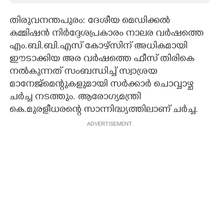
CARTOONS
തിരുവനന്തപുരം: ദേശീയ മെഡിക്കൽ
കമ്മിഷൻ നിർദ്ദേശപ്രകാരം നാലര വർഷത്തെ
എം.ബി.ബി.എസ് കോഴ്സിന് അധികമായി
LITERATURE
ഈടാക്കിയ അര വർഷത്തെ ഫീസ് തിരികെ
നൽകുന്നത് സംബന്ധിച്ച് സ്വാശ്രയ
ZOOM
മാനേജ്മെന്റുകളുമായി സർക്കാർ ചൊവ്വാഴ്ച
ചർച്ച നടത്തും. ആരോഗ്യമന്ത്രി
CONTACT US
കെ.മുരളീധരന്റെ സാന്നിദ്ധ്യത്തിലാണ് ചർച്ച.
ADVERTISEMENT