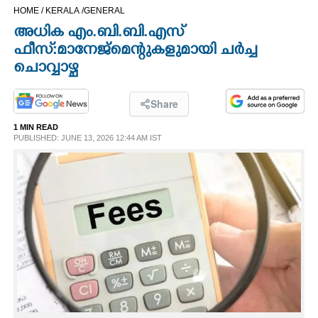
HOME /
KERALA /
GENERAL
CINEMA
അധിക എം.ബി.ബി.എസ്
ഫീസ്:മാനേജ്മെന്റുകളുമായി ചർച്ച
OPINION
ചൊവ്വാഴ്ച
PHOTOS
Share
1 MIN READ
LIFESTYLE
PUBLISHED: JUNE 13, 2026 12:44 AM IST
SPIRITUAL
INFO+
ART
ASTRO