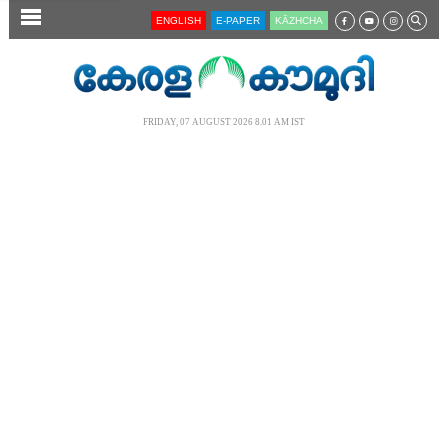
SECTIONS
ENGLISH
E-PAPER
KĀZHCHA
HOME
LATEST
FRIDAY, 07 AUGUST 2026 8.01 AM IST
AUDIO
NOTIFIED NEWS
POLL
KERALA
LOCAL
NEWS 360
CASE DIARY