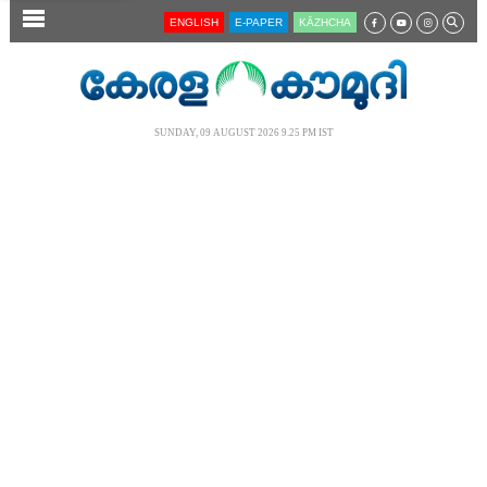
SECTIONS
ENGLISH
E-PAPER
KĀZHCHA
HOME
LATEST
SUNDAY, 09 AUGUST 2026 9.25 PM IST
AUDIO
NOTIFIED NEWS
POLL
KERALA
LOCAL
NEWS 360
CASE DIARY