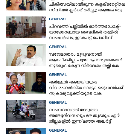
ചികിത്സയിലായിരുന്ന കളക്‌ടറേറ്റിലെ
സീനിയർ ക്ലർക്ക് മരിച്ചു; ആത്മഹത്യ
സ്ഥലംമാറ്റത്തിൽ മനംനൊന്തെന്ന്
GENERAL
സംശയം
പിറവത്ത് പള്ളിയിൽ ഓർത്തഡോക്സ്-
യാക്കോബായ വൈദികർ തമ്മിൽ
സംഘർഷം, ഇടപെട്ട് പൊലീസ്
GENERAL
'വന്ദേമാതരം മുഴുവനായി
ആലപിക്കില്ല, പഴയ പ്രോട്ടോക്കോൾ
തുടരും'; കേന്ദ്ര നിർദേശം തള്ളി കെ
മുരളീധരൻ
GENERAL
അർജുൻ ആയങ്കിയുടെ
വിവരംനൽകിയ ഓട്ടോ ഡ്രൈവർക്ക്
സ്വകാര്യവ്യക്തിയുടെ വക
പാരിതോഷികം: മന്ത്രി രമേശ്
GENERAL
ചെന്നിത്തല
സംസ്ഥാനത്ത് അടുത്ത
അ‌ഞ്ചുദിവസവും മഴ തുടരും; ഏഴ്
ജില്ലകളിൽ ഇന്ന് മഞ്ഞ അലർട്ട്
GENERAL