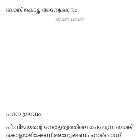
ബാങ്ക് കൊള്ള അന്വേഷണം
ADVERTISEMENT
പഠന ഗ്രന്ഥം
പി.വിജയന്റെ നേതൃത്വത്തിലെ ചേലേമ്പ്ര ബാങ്ക്
കൊള്ളയടിക്കേസ് അന്വേഷണം ഹാർവാഡ്