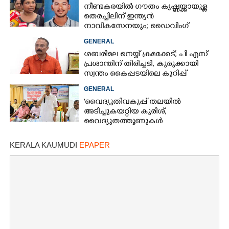
നീണ്ടകരയിൽ ഗൗതം കൃഷ്ണയ്ക്കായുള്ള
തെരച്ചിലിന് ഇന്ത്യൻ
നാവികസേനയും; ഡൈവിംഗ്
×
ആരംഭിച്ചു
Share this link
GENERAL
ശബരിമല നെയ്യ് ക്രമക്കേട്; പി എസ്
പ്രശാന്തിന് തിരിച്ചടി, കുരുക്കായി
സ്വന്തം കൈപ്പടയിലെ കുറിപ്പ്
GENERAL
'വൈദ്യുതിവകുപ്പ് തലയിൽ
Copy Link
അടിച്ചുകയറ്റിയ കുരിശ്‌,
വൈദ്യുതത്തൂണുകൾ
പൊട്ടിവീണാൽപോലും മന്ത്രിയെ
വിളിക്കുന്ന കാലമാണിത്'
KERALA KAUMUDI
EPAPER