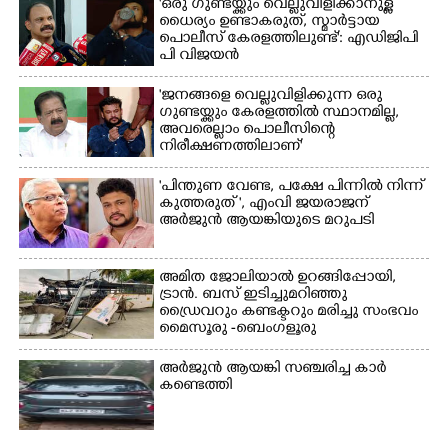
'ഒരു ഗുണ്ടയ്ക്കും വെല്ലുവിളിക്കാനുള്ള
ധൈര്യം ഉണ്ടാകരുത്, സ്മാർട്ടായ
പൊലീസ് കേരളത്തിലുണ്ട്': എഡിജിപി
പി വിജയൻ
'ജനങ്ങളെ വെല്ലുവിളിക്കുന്ന ഒരു
ഗുണ്ടയ്ക്കും കേരളത്തിൽ സ്ഥാനമില്ല,​
അവരെല്ലാം പൊലീസിന്റെ
നിരീക്ഷണത്തിലാണ്'
"പിന്തുണ വേണ്ട,​ പക്ഷേ പിന്നിൽ നിന്ന്
കുത്തരുത് ", എംവി ജയരാജന്
അർജുൻ ആയങ്കിയുടെ മറുപടി
അമിത ജോലിയാൽ ഉറങ്ങിപ്പോയി,
ട്രാൻ. ബസ് ഇടിച്ചുമറിഞ്ഞു
ഡ്രൈവറും കണ്ടക്ടറും മരിച്ചു സംഭവം
മൈസൂരു -ബെംഗളൂരു
ദേശീയപാതയിൽ 20 പേർക്ക് പരിക്ക്,
നാലു പേരുടെ നില ഗുരുതരം
അർജുൻ ആയങ്കി സഞ്ചരിച്ച കാർ
കണ്ടെത്തി