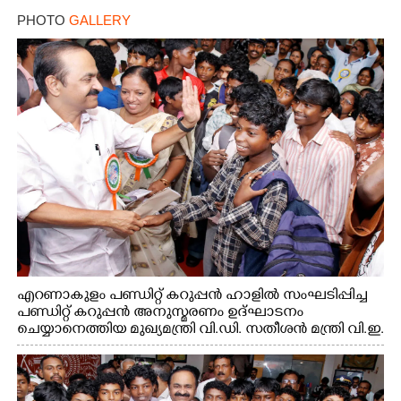
PHOTO
GALLERY
എറണാകുളം പണ്ഡിറ്റ് കറുപ്പൻ ഹാളിൽ സംഘടിപ്പിച്ച
പണ്ഡിറ്റ് കറുപ്പൻ അനുസ്മരണം ഉദ്ഘാടനം
ചെയ്യാനെത്തിയ മുഖ്യമന്ത്രി വി.ഡി. സതീശൻ മന്ത്രി വി.ഇ.
അബ്ദുൽ ഗഫൂർ ഹൈബി ഈഡൻ എം.പി
എന്നിവരുമായി സൗഹൃദ സംഭാഷണത്തിൽ