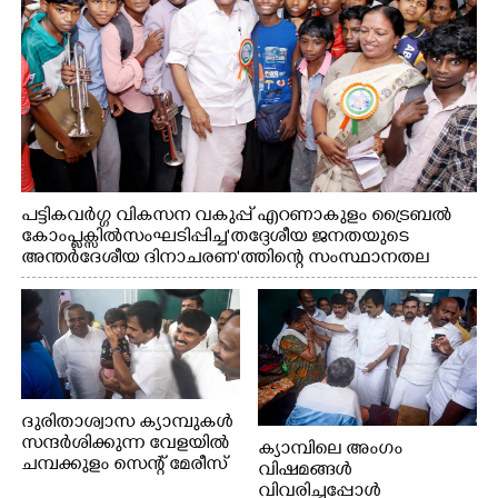
പട്ടികവർഗ്ഗ വികസന വകുപ്പ് എറണാകുളം ട്രൈബൽ
കോംപ്ലക്സിൽ സംഘടിപ്പിച്ച "തദ്ദേശീയ ജനതയുടെ
അന്തർദേശീയ ദിനാചരണ"ത്തിന്റെ സംസ്ഥാനതല
ഉദ്ഘാടനത്തിന് ശേഷം മുഖ്യമന്ത്രി വി.ഡി.
സതീശൻ കുട്ടികളോടൊപ്പം ഫോട്ടോയ്ക്ക് പോസ് ചെയ്യുന്നു.
മന്ത്രി കെ.എ. തുളസി സമീപം
ദുരിതാശ്വാസ ക്യാമ്പുകൾ
സന്ദർശിക്കുന്ന വേളയിൽ
ക്യാമ്പിലെ അംഗം
ചമ്പക്കുളം സെന്റ് മേരീസ്
വിഷമങ്ങൾ
ഹയർ സെക്കൻഡറി
വിവരിച്ചപ്പോൾ