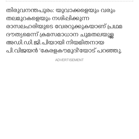
തിരുവനന്തപുരം: യുവാക്കളെയും വരും
തലമുറകളെയും നശിപ്പിക്കുന്ന
രാസലഹരിയുടെ വേരറുക്കുകയാണ് പ്രഥമ
ദൗത്യമെന്ന് ക്രമസമാധാന ചുമതലയുള്ള
അഡി.ഡി.ജി.പിയായി നിയമിതനായ
പി.വിജയൻ 'കേരളകൗമുദി'യോട് പറഞ്ഞു.
ADVERTISEMENT