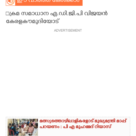
ഈ വാർത്ത കേൾക്കാം
CARTOONS
□ക്രമ സമാധാന എ.ഡി.ജി.പി വിജയൻ
കേരളകൗമുദിയോട്
LITERATURE
ADVERTISEMENT
ZOOM
CONTACT US
മത്സ്യത്തൊഴിലാളികളോട് മുഖ്യമന്ത്രി മാപ്പ്
പറയണം : പി എ മുഹമ്മദ് റിയാസ്