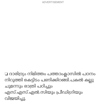
ADVERTISEMENT
 ദാരിദ്ര്യം നിമിത്തം പത്താംക്ലാസിൽ പഠനം
നിറുത്തി കെട്ടിടം പണിക്കിറങ്ങി.പകൽ കല്ലു
ചുമന്നും രാത്രി പഠിച്ചും
എസ്.എസ്.എൽ.സിയും പ്രീഡിഗ്രിയും
വിജയിച്ചു.