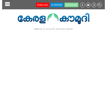
SECTIONS
ENGLISH
E-PAPER
KĀZHCHA
HOME
LATEST
FRIDAY, 07 AUGUST 2026 8.04 AM IST
AUDIO
NOTIFIED NEWS
POLL
KERALA
LOCAL
NEWS 360
CASE DIARY