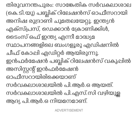
തിരുവനന്തപുരം: സാങ്കേതിക സർവകലാശാല
CARTOONS
(കെ.ടി.യു) പബ്ലിക് റിലേഷൻസ് ഓഫീസറായി
അനിഷ രുദ്രാണി ചുമതലയേറ്റു. ഇന്ത്യൻ
LITERATURE
എക്സ്പ്രസ്, ഡെക്കാൻ ക്രോണിക്കിൾ,
ടൈംസ് ഒഫ് ഇന്ത്യ എന്നീ മാദ്ധ്യമ
സ്ഥാപനങ്ങളിലെ ബംഗളൂരു എഡിഷനിൽ
ZOOM
ചീഫ് കോപ്പി എഡിറ്റർ ആയിരുന്നു.
ഇൻഫർമേഷൻ പബ്ലിക് റിലേഷൻസ് വകുപ്പിൽ
CONTACT US
അസിസ്റ്റന്റ് ഇൻഫർമേഷൻ
ഓഫീസറായിരിക്കെയാണ്
സർവകലാശാലയിൽ പി.ആർ.ഒ ആയത്.
സർവകലാശാലയിൽ പി.എസ്.സി വഴിയുള്ള
ആദ്യ പി.ആർ.ഒ നിയമനമാണ്.
ADVERTISEMENT