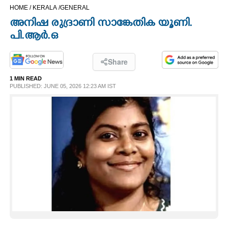
HOME /
KERALA /
GENERAL
CINEMA
അനിഷ രുദ്രാണി സാങ്കേതിക യൂണി.
പി.ആർ.ഒ
OPINION
Share
PHOTOS
1 MIN READ
PUBLISHED: JUNE 05, 2026 12:23 AM IST
LIFESTYLE
SPIRITUAL
INFO+
ART
ASTRO