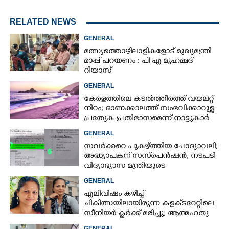
RELATED NEWS
GENERAL
മത്സ്യത്തൊഴിലാളികളോട് മുഖ്യമന്ത്രി
മാപ്പ് പറയണം : പി എ മുഹമ്മദ്
റിയാസ്
GENERAL
കേരളത്തിലെ കടൽത്തീരത്ത് വയലറ്റ്
നിറം; ഓണക്കാലത്ത് സംഭവിക്കാറുള്ള
പ്രത്യേക പ്രതിഭാസമെന്ന് നാട്ടുകാർ
GENERAL
സവർക്കറെ പുകഴ്ത്തിയ ചോദ്യാവലി;
അദ്ധ്യാപകന് സസ്‌പെൻഷൻ, നടപടി
വിദ്യാഭ്യാസ മന്ത്രിയുടെ
നിർദേശപ്രകാരം
GENERAL
എലിവിഷം കഴിച്ച്
ചികിത്സയിലായിരുന്ന കളക്‌ടറേറ്റിലെ
സീനിയർ ക്ലർക്ക് മരിച്ചു; ആത്മഹത്യ
സ്ഥലംമാറ്റത്തിൽ മനംനൊന്തെന്ന്
GENERAL