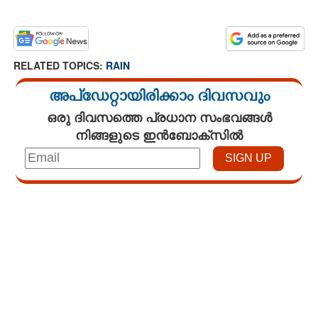
RELATED TOPICS:
RAIN
അപ്ഡേറ്റായിരിക്കാം ദിവസവും
ഒരു ദിവസത്തെ പ്രധാന സംഭവങ്ങൾ
നിങ്ങളുടെ ഇൻബോക്സിൽ
Loaded
:
3.29%
/
Unmute