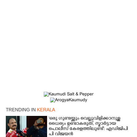
TRENDING IN
KERALA
'ഒരു ഗുണ്ടയ്ക്കും വെല്ലുവിളിക്കാനുള്ള
ധൈര്യം ഉണ്ടാകരുത്, സ്മാർട്ടായ
പൊലീസ് കേരളത്തിലുണ്ട്': എഡിജിപി
പി വിജയൻ