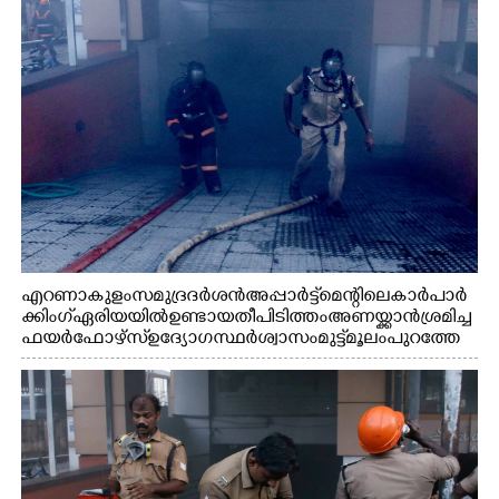
എറണാകുളം സമുദ്ര ദർശൻ അപ്പാർട്ട്മെന്റിലെ കാർ പാർ
ക്കിംഗ് ഏരിയയിൽ ഉണ്ടായ തീപിടിത്തം അണയ്ക്കാൻ ശ്രമിച്ച
ഫയർഫോഴ്സ് ഉദ്യോഗസ്ഥർ ശ്വാസം മുട്ട് മൂലം പുറത്തേ
ക്കിറങ്ങി വരുന്നു