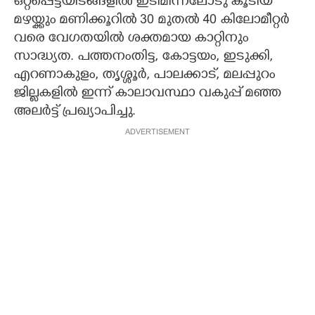
ഒറ്റപ്പെട്ടയിടങ്ങളിൽ ഇടിമിന്നലോടു കൂടിയ
മഴയ്ക്കും മണിക്കൂറിൽ 30 മുതൽ 40 കിലോമീറ്റർ
CARTOONS
വരെ വേഗതയിൽ ശക്തമായ കാറ്റിനും
സാദ്ധ്യത. പത്തനംതിട്ട, കോട്ടയം, ഇടുക്കി,
LITERATURE
എറണാകുളം, തൃശ്ശൂർ, പാലക്കാട്, മലപ്പുറം
ജില്ലകളിൽ ഇന്ന് കാലാവസ്ഥാ വകുപ്പ് മഞ്ഞ
ZOOM
അലർട്ട് പ്രഖ്യാപിച്ചു.
ADVERTISEMENT
CONTACT US