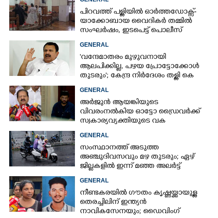
സംശയം
പിറവത്ത് പള്ളിയിൽ ഓർത്തഡോക്സ്-
യാക്കോബായ വൈദികർ തമ്മിൽ
സംഘർഷം, ഇടപെട്ട് പൊലീസ്
GENERAL
'വന്ദേമാതരം മുഴുവനായി
ആലപിക്കില്ല, പഴയ പ്രോട്ടോക്കോൾ
തുടരും'; കേന്ദ്ര നിർദേശം തള്ളി കെ
മുരളീധരൻ
GENERAL
അർജുൻ ആയങ്കിയുടെ
വിവരംനൽകിയ ഓട്ടോ ഡ്രൈവർക്ക്
സ്വകാര്യവ്യക്തിയുടെ വക
പാരിതോഷികം: മന്ത്രി രമേശ്
GENERAL
ചെന്നിത്തല
സംസ്ഥാനത്ത് അടുത്ത
അ‌ഞ്ചുദിവസവും മഴ തുടരും; ഏഴ്
ജില്ലകളിൽ ഇന്ന് മഞ്ഞ അലർട്ട്
GENERAL
നീണ്ടകരയിൽ ഗൗതം കൃഷ്ണയ്ക്കായുള്ള
തെരച്ചിലിന് ഇന്ത്യൻ
നാവികസേനയും; ഡൈവിംഗ്