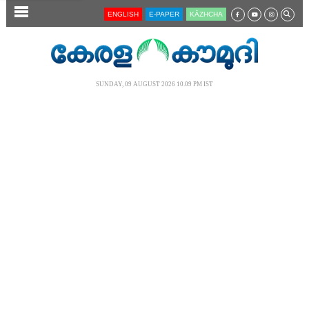
SECTIONS
ENGLISH
E-PAPER
KĀZHCHA
HOME
LATEST
SUNDAY, 09 AUGUST 2026 10.09 PM IST
AUDIO
NOTIFIED NEWS
POLL
KERALA
LOCAL
NEWS 360
CASE DIARY