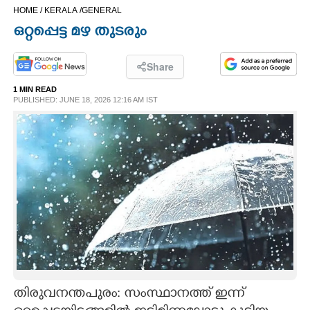
HOME /
KERALA /
GENERAL
CINEMA
ഒറ്റപ്പെട്ട മഴ തുടരും
OPINION
Share
1 MIN READ
PHOTOS
PUBLISHED: JUNE 18, 2026 12:16 AM IST
LIFESTYLE
SPIRITUAL
INFO+
ART
തിരുവനന്തപുരം: സംസ്ഥാനത്ത് ഇന്ന്
ASTRO