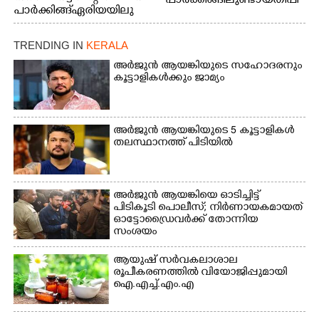
പാർക്കിങ്ങിലുണ്ടായ തീപി
പാർക്കിങ്ങ് ഏരിയയിലു
ടിത്തം മൂലമുണ്ടായ പുക
ണ്ടായ തീപിടിത്തം അണ
കാരണം സമീപത്ത് കൂടി
യ്ക്കാൻ ശ്രമിക്കുന്ന ഫയർ
മൂക്ക് പൊത്തി പോകുന്ന
TRENDING IN
KERALA
ഫോഴ്സ് ഉദ്യോഗസ്ഥർ
കുട്ടി
അർജുൻ ആയങ്കിയുടെ സഹോദരനും
കൂട്ടാളികൾക്കും ജാമ്യം
അർജുൻ ആയങ്കിയുടെ 5 കൂട്ടാളികൾ
തലസ്ഥാനത്ത് പിടിയിൽ
അർജുൻ ആയങ്കിയെ ഓടിച്ചിട്ട്
പിടികൂടി പൊലീസ്; നിർണായകമായത്
ഓട്ടോഡ്രൈവർക്ക് തോന്നിയ
സംശയം
ആയുഷ് സർവകലാശാല
രൂപീകരണത്തിൽ വിയോജിപ്പുമായി
ഐ.എച്ച്.എം.എ