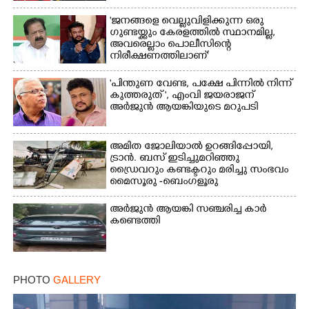
'ജനങ്ങളെ വെല്ലുവിളിക്കുന്ന ഒരു
ഗുണ്ടയ്ക്കും കേരളത്തിൽ സ്ഥാനമില്ല,​
അവരെല്ലാം പൊലീസിന്റെ
×
നിരീക്ഷണത്തിലാണ്'
Share this link
"പിന്തുണ വേണ്ട,​ പക്ഷേ പിന്നിൽ നിന്ന്
കുത്തരുത് ", എംവി ജയരാജന്
അർജുൻ ആയങ്കിയുടെ മറുപടി
അമിത ജോലിയാൽ ഉറങ്ങിപ്പോയി,
Copy Link
ട്രാൻ. ബസ് ഇടിച്ചുമറിഞ്ഞു
ഡ്രൈവറും കണ്ടക്ടറും മരിച്ചു സംഭവം
മൈസൂരു -ബെംഗളൂരു
ദേശീയപാതയിൽ 20 പേർക്ക് പരിക്ക്,
നാലു പേരുടെ നില ഗുരുതരം
അർജുൻ ആയങ്കി സഞ്ചരിച്ച കാർ
കണ്ടെത്തി
PHOTO
GALLERY