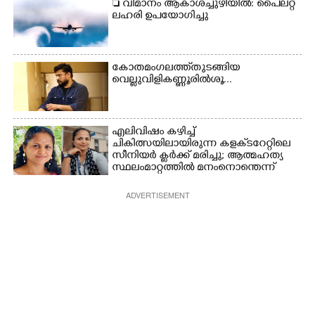
 വിമാനം ആകാശച്ചുഴിയിൽ: പൈലറ്റ്
ലഹരി ഉപയോഗിച്ചു
കോതമംഗലത്ത് തുടങ്ങിയ
വെല്ലുവിളി കണ്ണൂരിൽ ശൂ...
എലിവിഷം കഴിച്ച്
ചികിത്സയിലായിരുന്ന കളക്‌ടറേറ്റിലെ
സീനിയർ ക്ലർക്ക് മരിച്ചു; ആത്മഹത്യ
സ്ഥലംമാറ്റത്തിൽ മനംനൊന്തെന്ന്
സംശയം
ADVERTISEMENT