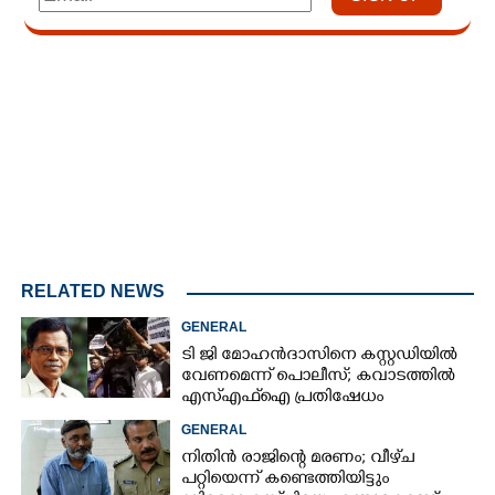
Loaded
:
4.68%
/
Unmute
RELATED NEWS
GENERAL
ടി ജി മോഹൻദാസിനെ കസ്റ്റഡിയിൽ
വേണമെന്ന് പൊലീസ്; കവാടത്തിൽ
എസ്എഫ്ഐ പ്രതിഷേധം
GENERAL
നിതിൻ രാജിന്റെ മരണം; വീഴ്‌ച
പറ്റിയെന്ന് കണ്ടെത്തിയിട്ടും