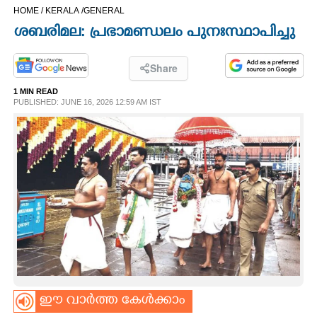
HOME /
KERALA /
GENERAL
CINEMA
ശബരിമല: പ്രഭാമണ്ഡലം പുനഃസ്ഥാപിച്ചു
OPINION
Share
1 MIN READ
PHOTOS
PUBLISHED: JUNE 16, 2026 12:59 AM IST
LIFESTYLE
SPIRITUAL
INFO+
ART
ഈ വാർത്ത കേൾക്കാം
ASTRO