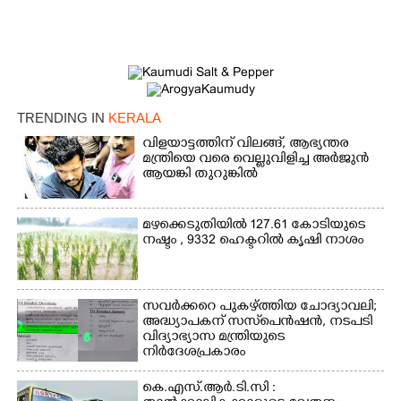
TRENDING IN
KERALA
വിളയാട്ടത്തിന് വിലങ്ങ്, ആഭ്യന്തര
×
Share this link
മന്ത്രിയെ വരെ വെല്ലുവിളിച്ച അർജുൻ
ആയങ്കി തുറുങ്കിൽ
മഴക്കെടുതിയിൽ 127.61 കോടിയുടെ
നഷ്ടം , 9332 ഹെക്ടറിൽ കൃഷി നാശം
Copy Link
സവർക്കറെ പുകഴ്ത്തിയ ചോദ്യാവലി;
അദ്ധ്യാപകന് സസ്‌പെൻഷൻ, നടപടി
വിദ്യാഭ്യാസ മന്ത്രിയുടെ
നിർദേശപ്രകാരം
കെ.എസ്.ആർ.ടി.സി :