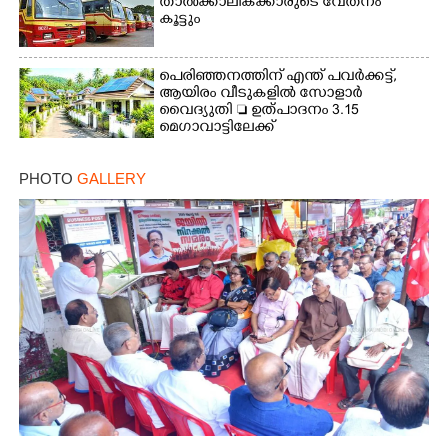
താൽക്കാലികക്കാരുടെ വേതനം
കൂട്ടും
പെരിഞ്ഞനത്തിന് എന്ത് പവർക്കട്ട്,​
ആയിരം വീടുകളിൽ സോളാർ
വൈദ്യുതി  ഉത്പാദനം 3.15
മെഗാവാട്ടിലേക്ക്
PHOTO
GALLERY