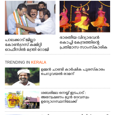
അവതരിപ്പിച്ച ലയ നമൻ കഥക് നൃത്തത്തിൽ നിന്ന്
ഭാരതീയ വിദ്യാഭവൻ
പാലക്കാട് ജില്ലാ
കൊച്ചി കേന്ദ്രത്തിന്റെ
കോൺഗ്രസ് കമ്മിറ്റി
പ്രതിമാസ സാംസ്കാരിക
ഓഫീസിൽ മന്ത്രി റോജി
പരിപാടിയുടെ ഭാഗമായി
എം ജോണിന്
ടി.ഡി റോഡിലെ ഭാരതീയ
വിദ്യാഭവൻ സർദാർ
TRENDING IN
KERALA
പട്ടേൽ സഭാഗൃഹത്തിൽ
ഉമ്മൻ ചാണ്ടി കാർഷിക പുരസ്‌കാരം
എം. അക്ഷതയുടെ
ചെറുവയൽ രാമന്
നേതൃത്വത്തിൽ
അവതരിപ്പിച്ച ലയ നമൻ
കഥക് നൃത്തത്തിൽ നിന്ന്
ശബരിമല നെയ്യ് ഇടപാട് :
അന്വേഷണം മുൻ ദേവസ്വം
ഉദ്യോഗസ്ഥനിലേക്ക്