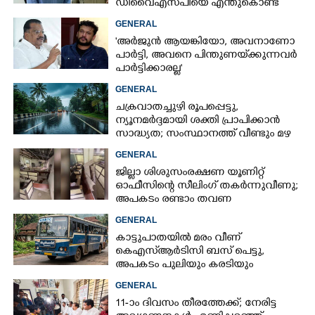
ഡിവൈഎസ്‌പിയെ എന്തുകൊണ്ട്
സസ്‌പെൻഡ് ചെയ്തില്ലെന്ന്
GENERAL
ഹൈക്കോടതി
'അർജുൻ ആയങ്കിയോ, അവനാണോ
പാർട്ടി, അവനെ പിന്തുണയ്‌ക്കുന്നവർ
പാർട്ടിക്കാരല്ല'
GENERAL
ചക്രവാതച്ചുഴി രൂപപ്പെട്ടു,
ന്യൂനമർദ്ദമായി ശക്തി പ്രാപിക്കാൻ
സാദ്ധ്യത; സംസ്ഥാനത്ത് വീണ്ടും മഴ
വരുന്നു
GENERAL
ജില്ലാ ശിശുസംരക്ഷണ യൂണിറ്റ്
ഓഫീസിന്റെ സീലിംഗ് തകർന്നുവീണു;
അപകടം രണ്ടാം തവണ
GENERAL
കാട്ടുപാതയിൽ മരം വീണ്
കെഎസ്‌ആർടിസി ബസ് പെട്ടു,
അപകടം പുലിയും കരടിയും
ഇറങ്ങുന്നിടത്ത്, പിന്നെ നടന്നത്
GENERAL
11-ാം ദിവസം തീരത്തേക്ക്; നേരിട്ട