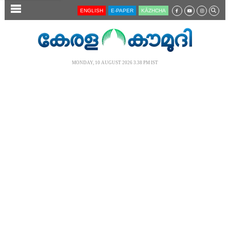
SECTIONS
ENGLISH
E-PAPER
KĀZHCHA
HOME
LATEST
MONDAY, 10 AUGUST 2026 3.38 PM IST
AUDIO
NOTIFIED NEWS
POLL
KERALA
LOCAL
NEWS 360
CASE DIARY