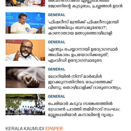
അവഗണനകൾ എണ്ണിപ്പറഞ്ഞ്
ജോണിന്റെ കുടുബം,​ പ്രശ്നങ്ങൾ ഉടൻ
പരിഹരിക്കുമെന്ന് മന്ത്രിമാർ
GENERAL
'ഫിഷറീസ് മന്ത്രിക്ക് ഫിഷറീസുമായി
എന്തെങ്കിലും ബന്ധമുണ്ടോ?';
കാണാതായ മത്സ്യത്തൊഴിലാളി
ജോണിന്റെ മകൾ
GENERAL
'എന്തും ചെയ്യാനായി ഉദ്യോഗസ്ഥർ
അധികാരം ഉപയോഗിക്കരുത്';
എംവിഡി ഉദ്യോഗസ്ഥരുടെ
സസ്‌പെൻഷൻ ശിക്ഷയല്ലെന്ന് മന്ത്രി
GENERAL
ലോറിയിൽ നിന്ന് മാർബിൾ
ഇറക്കുന്നതിനിടെ ദേഹത്തേക്ക്
വീണു; തൊഴിലാളിക്ക് ദാരുണാന്ത്യം,
ഒരാൾക്ക് പരിക്ക്
GENERAL
പെരിയാർ കടുവ സങ്കേതത്തിൽ
ഡ്രോൺ പറത്തി തമിഴ്നാട് സംഘം:
മുല്ലപ്പെരിയാർ കനാലിന്റെ ദൃശ്യം
പകർത്തി, വിവാദം
KERALA KAUMUDI
EPAPER