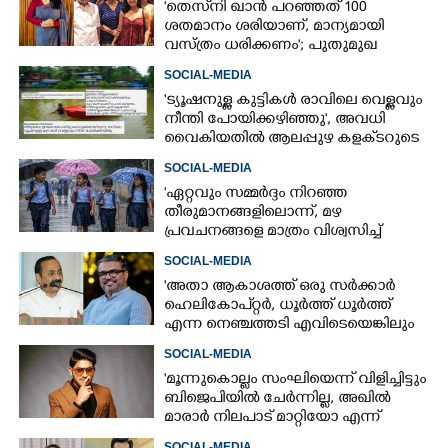
'തെസ്‌നി ഖാൻ പറഞ്ഞത് 100
ശതമാനം ശരിയാണ്, മാന്യമായി
വസ്ത്രം ധരിക്കണം'; പുതുമുഖ
നടിക്കെതിരെ രൂക്ഷ വിമർശനം
SOCIAL-MEDIA
'ട്യൂഷനുള്ള കുട്ടികൾ രാവിലെ വെള്ളവും
നീന്തി പോയിക്കഴിഞ്ഞു', അവധി
വൈകിയതിൽ ആലപ്പുഴ കളക്‌ടറുടെ
പേജിൽ രൂക്ഷ വിമർശനം
SOCIAL-MEDIA
"ഏറ്റവും സമ്മർദ്ദം നിറഞ്ഞ
തീരുമാനങ്ങളിലൊന്ന്,​ മഴ
പ്രവചനങ്ങളെ മാത്രം വിശ്വസിച്ച്
അവധി പ്രഖ്യാപിക്കാൻ കഴിയില്ല"
×
Share this link
SOCIAL-MEDIA
'അതാ ആകാശത്ത് ഒരു സർക്കാർ
ഹെലികോപ്റ്റർ, ധൂർത്ത് ധൂർത്ത്
എന്ന നെഞ്ചത്തടി എവിടെയെങ്കിലും
കേട്ടോ?'
SOCIAL-MEDIA
'മൂന്നുകൊല്ലം സംഘിയെന്ന് വിളിച്ചിട്ടും
Copy Link
ബിജെപിയിൽ ചേർന്നില്ല, അഖിൽ
മാരാർ നിലപാട് മാറ്റിയോ എന്ന്
ചിന്തിച്ചാൽ മനസിലാകും'
SOCIAL-MEDIA