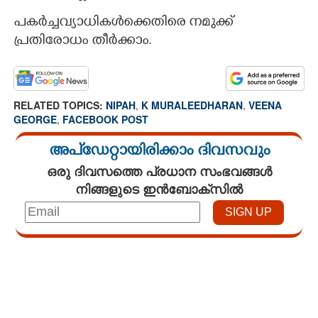
പകർച്ചവ്യാധികൾക്കെതിരെ നമുക്ക്
പ്രതിരോധം തീർക്കാം.
RELATED TOPICS:
NIPAH
,
K MURALEEDHARAN
,
VEENA
GEORGE
,
FACEBOOK POST
അപ്ഡേറ്റായിരിക്കാം ദിവസവും
ഒരു ദിവസത്തെ പ്രധാന സംഭവങ്ങൾ
നിങ്ങളുടെ ഇൻബോക്സിൽ
Loaded
:
3.34%
/
Unmute