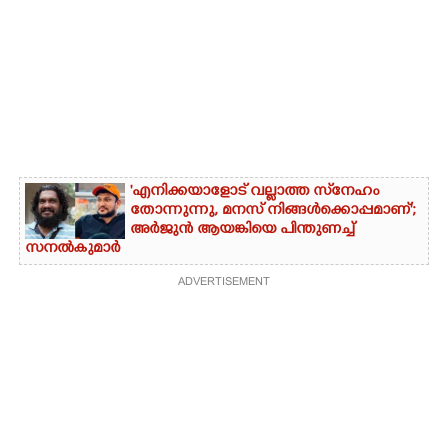
'എനിക്കയാളോട് വല്ലാത്ത സ്‌നേഹം
തോന്നുന്നു, മനസ് നിങ്ങൾക്കൊപ്പമാണ്';
അർജുൻ ആയങ്കിയെ പിന്തുണച്ച്
സനൽകുമാർ
ADVERTISEMENT