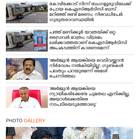
കോഴിക്കോട് നിന്ന് ബംഗളൂരുവിലേക്ക്
പോയ കെഎസ്‌ആർടിസി ബസ്
മറിഞ്ഞ് രണ്ട് മരണം; നിരവധിപേർ
ഗുരുതരാവസ്ഥയിൽ
പത്ത് മണിക്കൂർ യാത്രയ്‌ക്ക് ഒറ്റ
ഡ്രൈവർ മാത്രം; വിശ്രമം
ലഭിക്കാത്തതാണ് കെഎസ്‌ആർടിസി
അപകടത്തിന് കാരണമെന്ന്
വിമർശനം
'അർജുൻ ആയങ്കിയെ വെടിവയ്ക്കാൻ
നിർദേശം നൽകിയിട്ടില്ല'; ഗുണ്ടകൾ
പലതും പറയുമെന്ന് രമേശ്
ചെന്നിത്തല
'അർജുൻ ആയങ്കിയെ
ന്യായീകരിക്കേണ്ട ചുമതല എനിക്കില്ല,
അയാൾക്കെതിരെ
നടപടിയെടുത്തോട്ടെ'
PHOTO
GALLERY