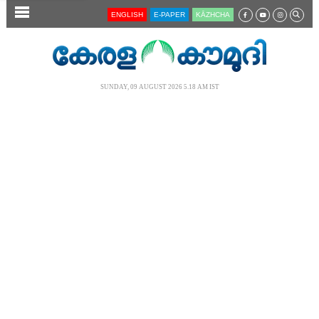
SECTIONS
ENGLISH
E-PAPER
KĀZHCHA
HOME
LATEST
SUNDAY, 09 AUGUST 2026 5.18 AM IST
AUDIO
NOTIFIED NEWS
POLL
KERALA
LOCAL
NEWS 360
CASE DIARY