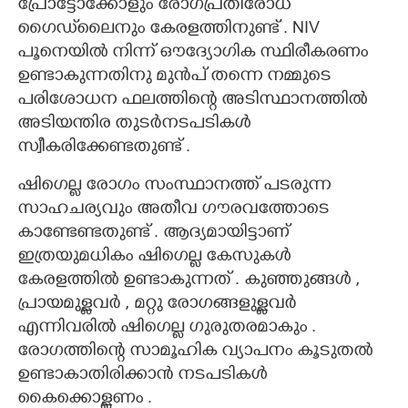
പ്രോട്ടോക്കോളും രോഗപ്രതിരോധ
ഗൈഡ്‌ലൈനും കേരളത്തിനുണ്ട് . NIV
പൂനെയിൽ നിന്ന് ഔദ്യോഗിക സ്ഥിരീകരണം
ഉണ്ടാകുന്നതിനു മുൻപ് തന്നെ നമ്മുടെ
പരിശോധന ഫലത്തിന്റെ അടിസ്ഥാനത്തിൽ
അടിയന്തിര തുടർനടപടികൾ
സ്വീകരിക്കേണ്ടതുണ്ട് .
ഷിഗെല്ല രോഗം സംസ്ഥാനത്ത് പടരുന്ന
സാഹചര്യവും അതീവ ഗൗരവത്തോടെ
കാണ്ടേണ്ടതുണ്ട് . ആദ്യമായിട്ടാണ്
ഇത്രയുമധികം ഷിഗെല്ല കേസുകൾ
കേരളത്തിൽ ഉണ്ടാകുന്നത് . കുഞ്ഞുങ്ങൾ ,
പ്രായമുള്ളവർ , മറ്റു രോഗങ്ങളുള്ളവർ
എന്നിവരിൽ ഷിഗെല്ല ഗുരുതരമാകും .
രോഗത്തിന്റെ സാമൂഹിക വ്യാപനം കൂടുതൽ
ഉണ്ടാകാതിരിക്കാൻ നടപടികൾ
കൈക്കൊള്ളണം .