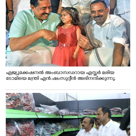
എജ്യുക്കേഷനൽ അംബാസഡറായ എസ്തർ മരിയ
ടോമിയെ മന്ത്രി എൻ.ഷംസുദ്ദീൻ അഭിനന്ദിക്കുന്നു.