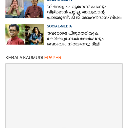
'നിങ്ങളെ പൊട്ടനെന്ന് പോലും
വിളിക്കാൻ പറ്റില്ല, അപ്പൂപ്പന്റെ
പ്രായമുണ്ട്'; ടി ജി മോഹൻദാസ് വിഷം
തുപ്പുന്ന മനുഷ്യനെന്ന് രഞ്ജിനി
SOCIAL-MEDIA
'വേരോടെ പിഴുതെറിയുക,
കേൾക്കുമ്പോൾ അമർഷവും
വെറുപ്പും നിറയുന്നു'; ടിജി
മോഹൻദാസിനെതിരെ അഞ്ജലി
മേനോൻ
KERALA KAUMUDI
EPAPER