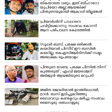
മത്സരത്തിനിടെ സിന്തറ്റിക്
തികയാതെ വരും, ഇത് ബീഹാറോ
ട്രാക്കിന് കുറുകെ ഓടുന്ന
യുപിയോ അല്ല';ആയങ്കിക്ക്
നായകൾ.
പിന്തുണയുമായി ആകാശ് തില്ലങ്കേരി
'പ്രിയദർശിനി' പാപ്പാനെ
ചവിട്ടിക്കൊന്നു; സംഭവം കോന്നി
ആന പരിപാലന കേന്ദ്രത്തിൽ
'സൂപ്പർ ബസ്, പക്ഷേ ഒരിക്കൽ
കയറിയവർ പിന്നീട് ഈ ബസിൽ
കയറില്ല; കെഎസ്ആർടിസിക്ക് നഷ്ടം
അരലക്ഷം രൂപയോളം'
"പിന്തുണ വേണ്ട,​ പക്ഷേ പിന്നിൽ നിന്ന്
കുത്തരുത് ", എംവി ജയരാജന്
അർജുൻ ആയങ്കിയുടെ മറുപടി
അമിത ജോലിയാൽ ഉറങ്ങിപ്പോയി,
ട്രാൻ. ബസ് ഇടിച്ചുമറിഞ്ഞു
ഡ്രൈവറും കണ്ടക്ടറും മരിച്ചു സംഭവം
മൈസൂരു -ബെംഗളൂരു
ദേശീയപാതയിൽ 20 പേർക്ക് പരിക്ക്,
നാലു പേരുടെ നില ഗുരുതരം