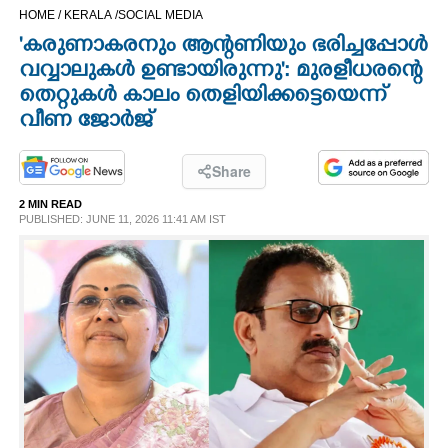
HOME /
KERALA /
SOCIAL MEDIA
CINEMA
'കരുണാകരനും ആന്റണിയും ഭരിച്ചപ്പോൾ
വവ്വാലുകൾ ഉണ്ടായിരുന്നു': മുരളീധരന്റെ
OPINION
തെറ്റുകൾ കാലം തെളിയിക്കട്ടെയെന്ന്
വീണ ജോർജ്
PHOTOS
Share
LIFESTYLE
2 MIN READ
PUBLISHED: JUNE 11, 2026 11:41 AM IST
SPIRITUAL
INFO+
ART
ASTRO