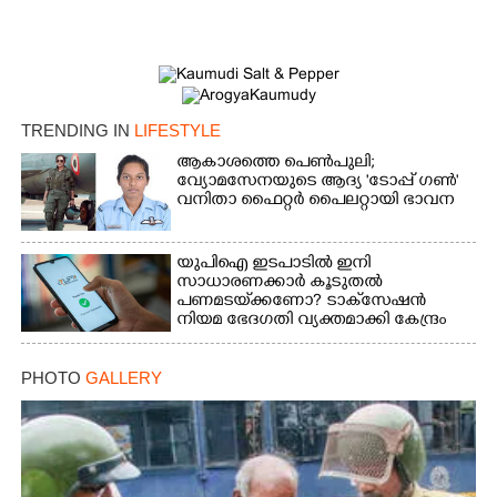
TRENDING IN
LIFESTYLE
ആകാശത്തെ പെൺപുലി;
വ്യോമസേനയുടെ ആദ്യ 'ടോപ്പ് ഗൺ'
×
വനിതാ ഫൈറ്റർ പൈലറ്റായി ഭാവന
Share this link
യുപിഐ ഇടപാടിൽ ഇനി
സാധാരണക്കാർ കൂടുതൽ
പണമടയ്‌ക്കണോ?​ ടാക്‌സേഷൻ
നിയമ ഭേദഗതി വ്യക്തമാക്കി കേന്ദ്രം
Copy Link
PHOTO
GALLERY