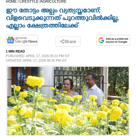
HOME /
LIFESTYLE /
AGRICULTURE
CINEMA
ഈ തോട്ടം അല്പം വ്യത്യസ്തമാണ്;
വിളവെടുക്കുന്നത് പുറത്തുവിൽക്കില്ല,
OPINION
എല്ലാം ക്ഷേത്രത്തിലേക്ക്
PHOTOS
Share
1 MIN READ
PUBLISHED: APRIL 17, 2026 05:22 PM IST
LIFESTYLE
UPDATED: APRIL 17, 2026 08:35 PM IST
SPIRITUAL
INFO+
ART
ASTRO