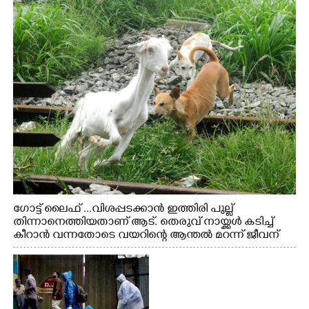
ഗോട്ട് ലൈഫ് ...വിശപ്പടക്കാൻ ഇത്തിരി പുല്ല്
തിന്നാനെത്തിയതാണ് ആട്. തെരുവ് നായ്ക്കൾ കടിച്ച്
കീറാൻ വന്നതോടെ വയറിന്റെ ആന്തൽ മറന്ന് ജീവന്
വേണ്ടിയായി ഓട്ടം. എറണാകുളം വാത്തുരുത്തിയിൽ
നിന്നുള്ള കാഴ്ച