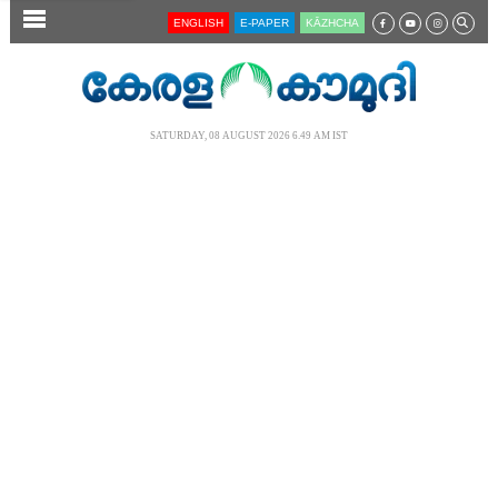
SECTIONS
ENGLISH
E-PAPER
KĀZHCHA
HOME
LATEST
SATURDAY, 08 AUGUST 2026 6.49 AM IST
AUDIO
NOTIFIED NEWS
POLL
KERALA
LOCAL
NEWS 360
CASE DIARY