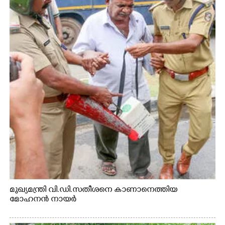
മുഖ്യമന്ത്രി വി.ഡി.സതീശനെ കാണാനെത്തിയ
മോഹനൻ നായർ