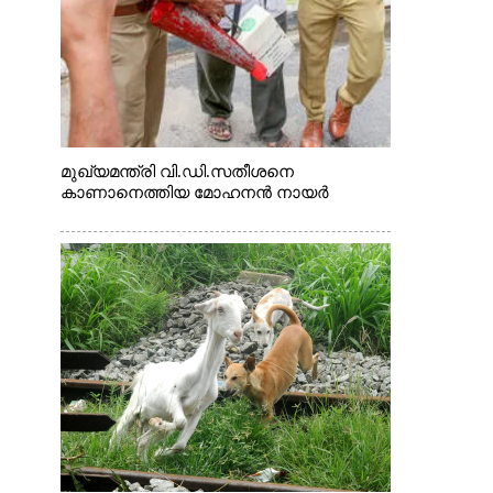
മുഖ്യമന്ത്രി വി.ഡി.സതീശനെ
കാണാനെത്തിയ മോഹനൻ നായർ