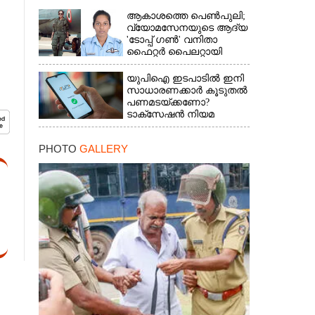
ആകാശത്തെ പെൺപുലി;
വ്യോമസേനയുടെ ആദ്യ
'ടോപ്പ് ഗൺ' വനിതാ
ഫൈറ്റർ പൈലറ്റായി
ഭാവന
യുപിഐ ഇടപാടിൽ ഇനി
സാധാരണക്കാർ കൂടുതൽ
പണമടയ്‌ക്കണോ?​
ടാക്‌സേഷൻ നിയമ
ഭേദഗതി വ്യക്തമാക്കി
കേന്ദ്രം
PHOTO
GALLERY