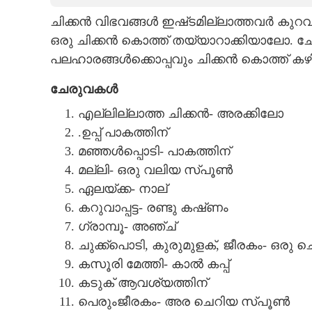
ചിക്കൻ വിഭവങ്ങൾ ഇഷ്‌ടമില്ലാത്തവർ കുറവ
CARTOONS
ഒരു ചിക്കൻ കൊത്ത് തയ്യാറാക്കിയാലോ. ച
പലഹാരങ്ങൾക്കൊപ്പവും ചിക്കൻ കൊത്ത് കഴി
LITERATURE
ചേരുവകൾ
ZOOM
എല്ലില്ലാത്ത ചിക്കൻ- അരക്കിലോ
.ഉപ്പ് പാകത്തിന്
CONTACT US
മഞ്ഞൾപ്പൊടി- പാകത്തിന്
മല്ലി- ഒരു വലിയ സ്‌പൂൺ
ഏലയ്‌ക്ക- നാല്
കറുവാപ്പട്ട- രണ്ടു കഷ്‌ണം
ഗ്രാമ്പൂ- അഞ്ച്
ചുക്ക്പൊടി, കുരുമുളക്, ജീരകം- ഒരു 
കസൂരി മേത്തി- കാൽ കപ്പ്
കടുക് ആവശ്യത്തിന്
പെരുംജീരകം- അര ചെറിയ സ്‌പൂൺ