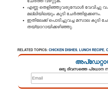
ചേർത്ത് വഴറ്റുക.
എണ്ണ തെളിഞ്ഞുവരുമ്പോൾ വേവിച്ചു വച്ചിര
ഇത് കൊത്തുപൊ
മല്ലിയിലയും കൂടി ചേർത്തിളക്കണം.
ചോറിനൊപ്പം കഴ
ഇതിലേക്ക് പൊടിച്ചുവച്ച മസാല കൂടി ചേ
ചിക്കൻ കൊത്ത്
തയ്യാറായിക്കഴിഞ്ഞു.
വീട്ടിൽ തയ്യ
RELATED TOPICS:
CHICKEN DISHES
,
LUNCH RECIPE
,
അപ്ഡേറ്റാ
ഒരു ദിവസത്തെ പ്രധാന