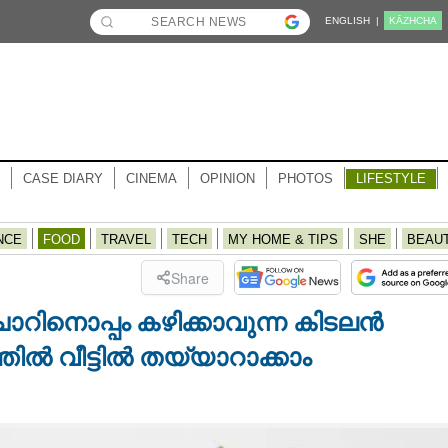
ENGLISH |
KĀZHCHA
CASE DIARY
CINEMA
OPINION
PHOTOS
LIFESTYLE
NCE
FOOD
TRAVEL
TECH
MY HOME & TIPS
SHE
BEAU
Share
റിനൊപ്പം കഴിക്കാവുന്ന കിടലൻ
തിൽ വീട്ടിൽ തയ്യാറാക്കാം