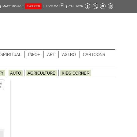
|
MATRIMONY |
E-PAPER
|
LIVE TV
|
CAL 2026
SPIRITUAL
INFO+
ART
ASTRO
CARTOONS
TY
AUTO
AGRICULTURE
KIDS CORNER