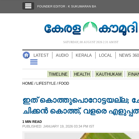
SECTIONS
FOUNDER EDITOR : K SUKUMARAN BA
HOME
LATEST
AUDIO
SATURDAY, 08 AUGUST 2026 2.31 AM IST
NOTIFIED NEWS
LATEST
AUDIO
KERALA
LOCAL
NEWS 360
POLL
KERALA
TIMELINE
HEALTH
KAUTHUKAM
FINA
HOME /
LIFESTYLE /
FOOD
LOCAL
ഇത് കൊത്തുപൊറോട്ടയല്ല; ചോ
NEWS 360
ചിക്കൻ കൊത്ത്, വളരെ എളുപ്പത്
1 MIN READ
CASE DIARY
PUBLISHED: JANUARY 19, 2026 03:34 PM IST