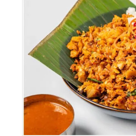
CINEMA
OPINION
PHOTOS
LIFESTYLE
SPIRITUAL
INFO+
ART
ASTRO