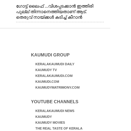
ഗോട്ട് ലൈഫ് ...വിശപ്പടക്കാൻ ഇത്തിരി
പുല്ല് തിന്നാനെത്തിയതാണ് ആട്.
തെരുവ് നായ്ക്കൾ കടിച്ച് കീറാൻ
വന്നതോടെ വയറിന്റെ ആന്തൽ മറന്ന്
ജീവന് വേണ്ടിയായി ഓട്ടം. എറണാകുളം
വാത്തുരുത്തിയിൽ നിന്നുള്ള കാഴ്ച
KAUMUDI GROUP
KERALAKAUMUDI DAILY
KAUMUDY TV
KERALAKAUMUDI.COM
KAUMUDI.COM
KAUMUDYMATRIMONY.COM
YOUTUBE CHANNELS
KERALAKAUMUDI NEWS
KAUMUDY
KAUMUDY MOVIES
THE REAL TASTE OF KERALA