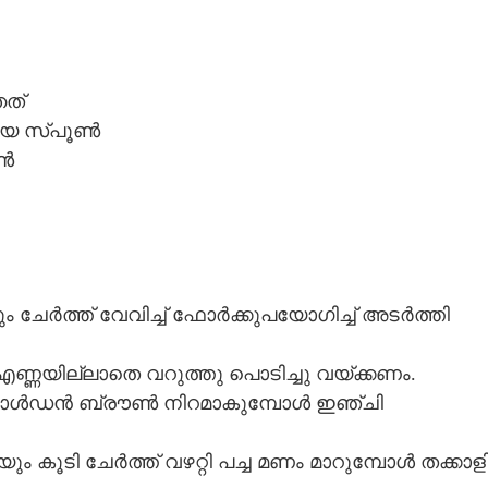
ഞത്
വലിയ സ്‌പൂൺ
ൂൺ
ം ചേർത്ത് വേവിച്ച് ഫോർക്കുപയോഗിച്ച് അടർത്തി
്ണയില്ലാതെ വറുത്തു പൊടിച്ചു വയ്‌ക്കണം.
ി ഗോൾഡൻ ബ്രൗൺ നിറമാകുമ്പോൾ ഇഞ്ചി
Share this link
ം കൂടി ചേർത്ത് വഴറ്റി പച്ച മണം മാറുമ്പോൾ തക്കാള