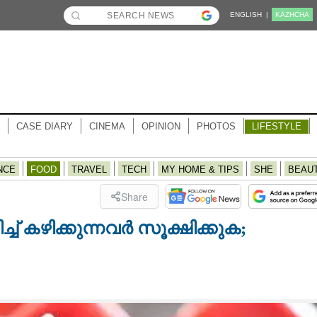
ENGLISH |
KĀZHCHA
CASE DIARY
CINEMA
OPINION
PHOTOS
LIFESTYLE
NCE
FOOD
TRAVEL
TECH
MY HOME & TIPS
SHE
BEAU
Share
്ച് കഴിക്കുന്നവർ സൂക്ഷിക്കുക;