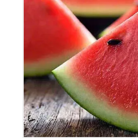
CINEMA
OPINION
PHOTOS
LIFESTYLE
SPIRITUAL
INFO+
ART
ASTRO