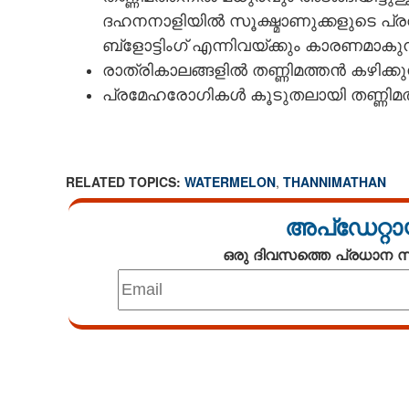
ദഹനനാളിയിൽ സൂക്ഷ്മാണുക്കളുടെ പ്
ബ്ളോട്ടിംഗ് എന്നിവയ്ക്കും കാരണമാകുന്
രാത്രികാലങ്ങളിൽ തണ്ണിമത്തൻ കഴിക്കു
പ്രമേഹരോഗികൾ കൂടുതലായി തണ്ണിമത്ത
RELATED TOPICS:
WATERMELON
,
THANNIMATHAN
അപ്ഡേറ്റാ
ഒരു ദിവസത്തെ പ്രധാന