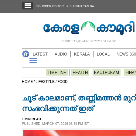
SECTIONS
FOUNDER EDITOR : K SUKUMARAN BA
HOME
LATEST
AUDIO
THURSDAY, 06 AUGUST 2026 8.34 PM IST
NOTIFIED NEWS
LATEST
AUDIO
KERALA
LOCAL
NEWS 360
POLL
KERALA
TIMELINE
HEALTH
KAUTHUKAM
FINA
HOME /
LIFESTYLE /
FOOD
LOCAL
ചൂട് കാലമാണ്, തണ്ണിമത്തൻ മുറിച
NEWS 360
സംഭവിക്കുന്നത് ഇത്
1 MIN READ
CASE DIARY
PUBLISHED: MARCH 07, 2026 03:39 PM IST