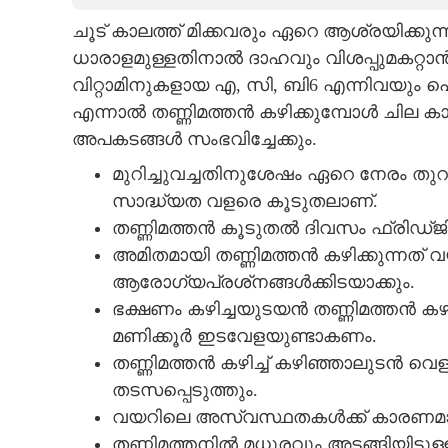
ചൂട് കാലത്ത് മിക്കവരും ഏറെ ആശ്രയിക്കു
CARTOONS
ധാരാളമുള്ളതിനാൽ ദാഹവും വിശപ്പുമകറ്റാ
വിറ്റാമിനുകളായ എ, സി, ബി6 എന്നിവയും പൊ
LITERATURE
എന്നാൽ തണ്ണിമത്തൻ കഴിക്കുമ്പോൾ ചില കാര
അപകടങ്ങൾ സംഭവിച്ചേക്കും.
ZOOM
മുറിച്ചുവച്ചതിനുശേഷം ഏറെ നേരം തുറന
സാദ്ധ്യത വളരെ കൂടുതലാണ്.
CONTACT US
തണ്ണിമത്തൻ കൂടുതൽ ദിവസം ഫ്രിഡ്‌ജി
അമിതമായി തണ്ണിമത്തൻ കഴിക്കുന്നത്
ആരോഗ്യപ്രശ്‌നങ്ങൾക്കിടയാക്കും.
ഭക്ഷണം കഴിച്ചയുടയൻ തണ്ണിമത്തൻ കഴി
മണിക്കൂർ ഇടവേളയുണ്ടാകണം.
തണ്ണിമത്തൻ കഴിച്ച് കഴിഞ്ഞാലുടൻ വെള
തടസപ്പെടുത്തും.
വയറിലെ അസ്വസ്ഥതകൾക്ക് കാരണമാക
തണ്ണിമത്തനിൽ മധുരവും അടങ്ങിയിട്ടുള്