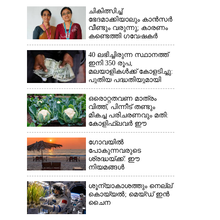
ചികിത്സിച്ച്
ഭേദമാക്കിയാലും കാൻസർ
വീണ്ടും വരുന്നു; കാരണം
കണ്ടെത്തി ഗവേഷകർ
40 ലഭിച്ചിരുന്ന സ്ഥാനത്ത്
ഇനി 350 രൂപ,
മലയാളികൾക്ക് കോളടിച്ചു:
പുതിയ പദ്ധതിയുമായി
നാളികേര ബോർഡ്
ഒരൊറ്റതവണ മാത്രം
വിത്ത്, പിന്നീട് തണ്ടും
മികച്ച പരിചരണവും മതി:
കോളിഫ്ലവർ ഈ
രീതിയിലും കൃഷിചെയ്യാം
ഗോവയിൽ
പോകുന്നവരുടെ
ശ്രദ്ധയ്ക്ക്: ഈ
നിയമങ്ങൾ
പാലിക്കാത്തവർക്ക്
ഇനിമുതൽ ഒരു ലക്ഷം
ശൂന്യാകാശത്തും നെല്ല്
രൂപവരെ പിഴ
കൊയ്യൽ; മെയ്‌ഡ് ഇൻ
ചൈന