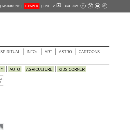
|
MATRIMONY |
E-PAPER
|
LIVE TV
|
CAL 2026
SPIRITUAL
INFO+
ART
ASTRO
CARTOONS
TY
AUTO
AGRICULTURE
KIDS CORNER