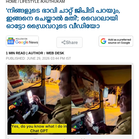
HOME /
LIFESTYLE /
KAUTHUKAM
CINEMA
'നിങ്ങളുടെ ഭാവി ചാറ്റ് ജിപിടി പറയും,
ഇങ്ങനെ ചെയ്താൽ മതി'; വെെറലായി
OPINION
ഓട്ടോ ഡ്രൈവറുടെ വീഡിയോ
PHOTOS
Share
1 MIN READ
| AUTHOR :
WEB DESK
PUBLISHED: JUNE 29, 2026 03:44 PM IST
LIFESTYLE
SPIRITUAL
INFO+
ART
ASTRO