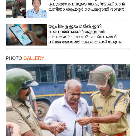
വ്യോമസേനയുടെ ആദ്യ 'ടോപ്പ് ഗൺ'
വനിതാ ഫൈറ്റർ പൈലറ്റായി ഭാവന
യുപിഐ ഇടപാടിൽ ഇനി
സാധാരണക്കാർ കൂടുതൽ
×
Share this link
പണമടയ്‌ക്കണോ?​ ടാക്‌സേഷൻ
നിയമ ഭേദഗതി വ്യക്തമാക്കി കേന്ദ്രം
PHOTO
GALLERY
Copy Link