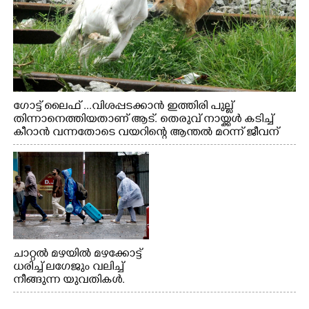
ഗോട്ട് ലൈഫ് ...വിശപ്പടക്കാൻ ഇത്തിരി പുല്ല്
തിന്നാനെത്തിയതാണ് ആട്. തെരുവ് നായ്ക്കൾ കടിച്ച്
കീറാൻ വന്നതോടെ വയറിന്റെ ആന്തൽ മറന്ന് ജീവന്
വേണ്ടിയായി ഓട്ടം. എറണാകുളം വാത്തുരുത്തിയിൽ
നിന്നുള്ള കാഴ്ച
ചാറ്റൽ മഴയിൽ മഴക്കോട്ട്
ധരിച്ച് ലഗേജും വലിച്ച്
നീങ്ങുന്ന യുവതികൾ.
എറണാകുളം മേനകയിൽ
നിന്നുള്ള കാഴ്ച