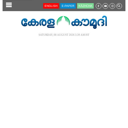
SECTIONS
ENGLISH
E-PAPER
KĀZHCHA
HOME
LATEST
SATURDAY, 08 AUGUST 2026 3.39 AM IST
AUDIO
NOTIFIED NEWS
POLL
KERALA
LOCAL
NEWS 360
CASE DIARY