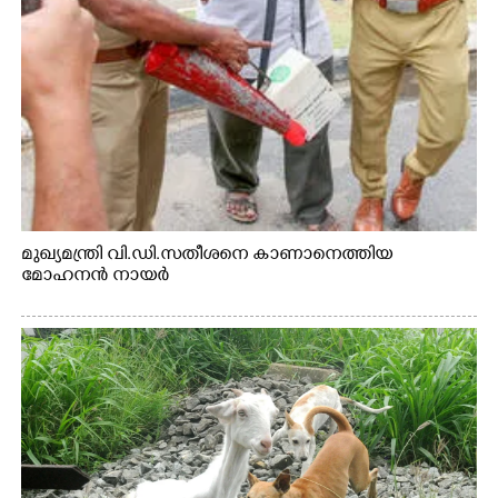
മുഖ്യമന്ത്രി വി.ഡി.സതീശനെ കാണാനെത്തിയ
മോഹനൻ നായർ