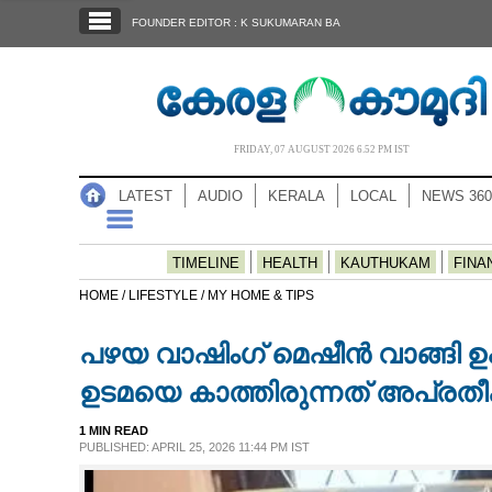
SECTIONS
FOUNDER EDITOR : K SUKUMARAN BA
HOME
LATEST
AUDIO
FRIDAY, 07 AUGUST 2026 6.52 PM IST
NOTIFIED NEWS
LATEST
AUDIO
KERALA
LOCAL
NEWS 360
POLL
KERALA
TIMELINE
HEALTH
KAUTHUKAM
FINA
HOME /
LIFESTYLE /
MY HOME & TIPS
LOCAL
പഴയ വാഷിംഗ് മെഷീൻ വാങ്ങി ഉപയ
NEWS 360
ഉടമയെ കാത്തിരുന്നത് അപ്രതീ
1 MIN READ
CASE DIARY
PUBLISHED: APRIL 25, 2026 11:44 PM IST