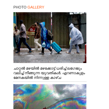
PHOTO
GALLERY
ചാറ്റൽ മഴയിൽ മഴക്കോട്ട് ധരിച്ച് ലഗേജും
വലിച്ച് നീങ്ങുന്ന യുവതികൾ. എറണാകുളം
മേനകയിൽ നിന്നുള്ള കാഴ്ച