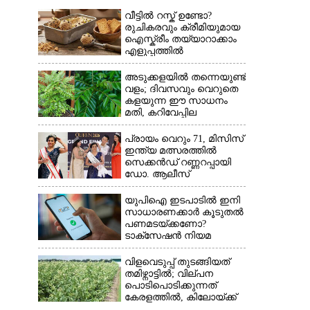
വീട്ടിൽ റസ്ക് ഉണ്ടോ?
രുചികരവും ക്രീമിയുമായ
ഐസ്ക്രീം തയ്യാറാക്കാം
എളുപ്പത്തിൽ
അടുക്കളയിൽ തന്നെയുണ്ട്
വളം; ദിവസവും വെറുതെ
കളയുന്ന ഈ സാധനം
മതി, കറിവേപ്പില
തഴച്ചുവളരും
പ്രായം വെറും 71, മിസിസ്
ഇന്ത്യ മത്സരത്തിൽ
സെക്കൻഡ് റണ്ണറപ്പായി
ഡോ. ആലീസ്
യുപിഐ ഇടപാടിൽ ഇനി
സാധാരണക്കാർ കൂടുതൽ
പണമടയ്‌ക്കണോ?​
ടാക്‌സേഷൻ നിയമ
ഭേദഗതി വ്യക്തമാക്കി
കേന്ദ്രം
വിളവെടുപ്പ് തുടങ്ങിയത്
തമിഴ്നാട്ടിൽ; വില്പന
പൊടിപൊടിക്കുന്നത്
കേരളത്തിൽ, കിലോയ്ക്ക്
വില 80 രൂപ മുതൽ