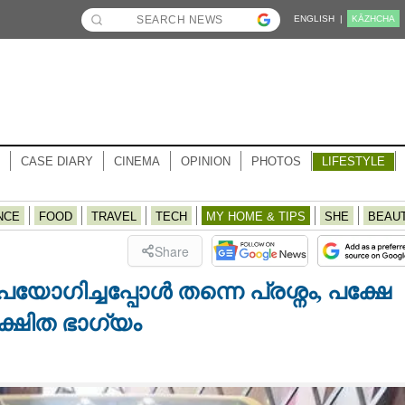
ENGLISH |
KĀZHCHA
CASE DIARY
CINEMA
OPINION
PHOTOS
LIFESTYLE
NCE
FOOD
TRAVEL
TECH
MY HOME & TIPS
SHE
BEAU
Share
ോഗിച്ചപ്പോൾ തന്നെ പ്രശ്നം,​ പക്ഷേ
ക്ഷിത ഭാഗ്യം