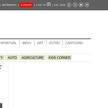
|
MATRIMONY |
E-PAPER
|
LIVE TV
|
CAL 2026
SPIRITUAL
INFO+
ART
ASTRO
CARTOONS
TY
AUTO
AGRICULTURE
KIDS CORNER