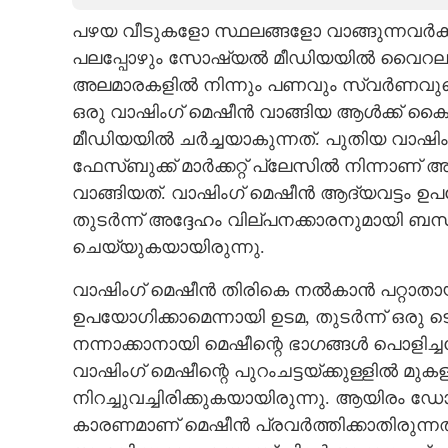
പഴയ വീടുകളോ സ്ഥലങ്ങളോ വാങ്ങുന്നവർക്ക
CARTOONS
പലപ്പോഴും സോഷ്യൽ മീഡിയയിൽ വൈറലാകാറു
അലമാരകളിൽ നിന്നും പണവും സ്വർണവുമൊക
LITERATURE
ഒരു വാഷിംഗ് മെഷീൻ വാങ്ങിയ ആൾക്ക് ക
മീഡിയയിൽ ചർച്ചയാകുന്നത്. പുതിയ വാഷി
ZOOM
ഫേസ്ബുക്ക് മാർക്കറ്റ് പ്ലേസിൽ നിന്നാണ
വാങ്ങിയത്. വാഷിംഗ് മെഷീൻ ആദ്യവട്ടം ഉപയ
CONTACT US
തുടർന്ന് അദ്ദേഹം വില്പനക്കാരനുമായി ബന്ധ
ചെയ്യുകയായിരുന്നു.
വാഷിംഗ് മെഷീൻ തിരികെ നൽകാൻ പറ്റാതായ
ഉപയോഗിക്കാമെന്നായി ഉടമ,​ തുടർന്ന് ഒരു ട
നന്നാക്കാനായി മെഷീന്റെ ഭാഗങ്ങൾ പൊളിച്
വാഷിംഗ് മെഷീന്റെ പുറംചട്ടയ്ക്കുള്ളിൽ 
നിറച്ചുവച്ചിരിക്കുകയായിരുന്നു. ആയിരം
കാരണമാണ് മെഷീൻ പ്രവർത്തിക്കാതിരുന്ന