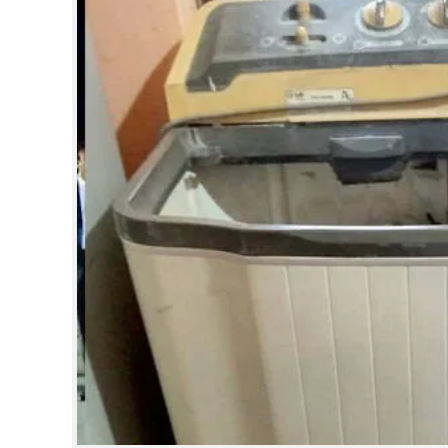
CINEMA
OPINION
PHOTOS
LIFESTYLE
SPIRITUAL
INFO+
ART
ASTRO