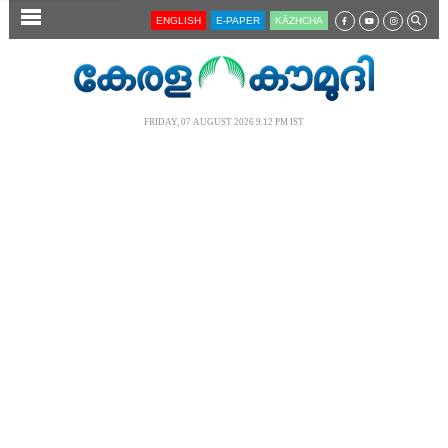
SECTIONS
ENGLISH
E-PAPER
KĀZHCHA
HOME
LATEST
FRIDAY, 07 AUGUST 2026 9.12 PM IST
AUDIO
NOTIFIED NEWS
POLL
KERALA
LOCAL
NEWS 360
CASE DIARY