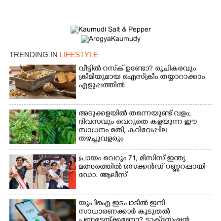
TRENDING IN
LIFESTYLE
വീട്ടിൽ റസ്ക് ഉണ്ടോ? രുചികരവും
ക്രീമിയുമായ ഐസ്ക്രീം തയ്യാറാക്കാം
എളുപ്പത്തിൽ
×
Share this link
അടുക്കളയിൽ തന്നെയുണ്ട് വളം;
ദിവസവും വെറുതെ കളയുന്ന ഈ
സാധനം മതി, കറിവേപ്പില
തഴച്ചുവളരും
പ്രായം വെറും 71, മിസിസ് ഇന്ത്യ
മത്സരത്തിൽ സെക്കൻഡ് റണ്ണറപ്പായി
ഡോ. ആലീസ്
Copy Link
യുപിഐ ഇടപാടിൽ ഇനി
സാധാരണക്കാർ കൂടുതൽ
പണമടയ്‌ക്കണോ?​ ടാക്‌സേഷൻ