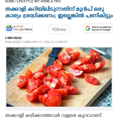
HOME /
LIFESTYLE /
MY HOME & TIPS
CINEMA
തക്കാളി കറിയിലിടുന്നതിന് മുൻപ് ഒരു
കാര്യം ശ്രദ്ധിക്കണം; ഇല്ലെങ്കിൽ പണികിട്ടും
OPINION
Share
PHOTOS
1 MIN READ
PUBLISHED: FEBRUARY 17, 2026 11:13 AM IST
LIFESTYLE
SPIRITUAL
INFO+
ART
ASTRO
തക്കാളി കഴിക്കാത്തവർ വളരെ കുറവാണ്.