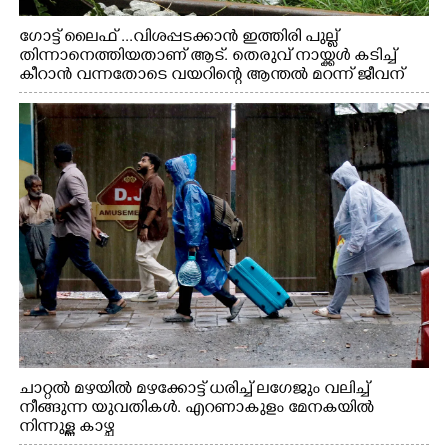
ഗോട്ട് ലൈഫ് ...വിശപ്പടക്കാൻ ഇത്തിരി പുല്ല്
തിന്നാനെത്തിയതാണ് ആട്. തെരുവ് നായ്ക്കൾ കടിച്ച്
കീറാൻ വന്നതോടെ വയറിന്റെ ആന്തൽ മറന്ന് ജീവന്
വേണ്ടിയായി ഓട്ടം. എറണാകുളം വാത്തുരുത്തിയിൽ
നിന്നുള്ള കാഴ്ച
ചാറ്റൽ മഴയിൽ മഴക്കോട്ട് ധരിച്ച് ലഗേജും വലിച്ച്
നീങ്ങുന്ന യുവതികൾ. എറണാകുളം മേനകയിൽ
നിന്നുള്ള കാഴ്ച