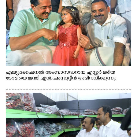
എജ്യുക്കേഷനൽ അംബാസഡറായ എസ്തർ മരിയ
ടോമിയെ മന്ത്രി എൻ.ഷംസുദ്ദീൻ അഭിനന്ദിക്കുന്നു.