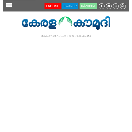
SECTIONS
ENGLISH
E-PAPER
KĀZHCHA
HOME
LATEST
SUNDAY, 09 AUGUST 2026 10.36 AM IST
AUDIO
NOTIFIED NEWS
POLL
KERALA
LOCAL
NEWS 360
CASE DIARY