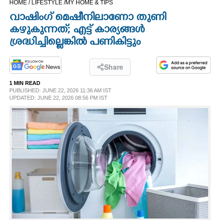
HOME /
LIFESTYLE /
MY HOME & TIPS
CINEMA
വാഷിംഗ് മെഷീനിലാണോ തുണി
കഴുകുന്നത്; എട്ട് കാര്യങ്ങൾ
OPINION
ശ്രദ്ധിച്ചില്ലെങ്കിൽ പണികിട്ടും
PHOTOS
Share
1 MIN READ
PUBLISHED: JUNE 22, 2026 11:36 AM IST
LIFESTYLE
UPDATED: JUNE 22, 2026 08:56 PM IST
SPIRITUAL
INFO+
ART
ASTRO