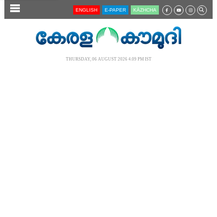
SECTIONS
ENGLISH
E-PAPER
KĀZHCHA
HOME
LATEST
THURSDAY, 06 AUGUST 2026 4.09 PM IST
AUDIO
NOTIFIED NEWS
POLL
KERALA
LOCAL
NEWS 360
CASE DIARY