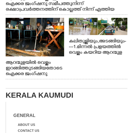
ഐക്കര ജംഗ്ഷനു സമീപത്തുനിന്ന്
രക്ഷാപ്രവർത്തനത്തിന് കൊല്ലത്ത് നിന്ന് എത്തിയ
ബോട്ടുകൾ തിരികെക്കൊണ്ടുപോകുന്നു.
കലിതുള്ളിയും,അടങ്ങിയും-
---1.മിന്നൽ പ്രളയത്തിൽ
വെള്ളം കയറിയ ആറന്മുള
പെട്രോൾ പമ്പിന്
ആറന്മുളയിൽ വെള്ളം
സമീപത്തെ റോ‌ഡ് രണ്ടാം
ഇറങ്ങിത്തുടങ്ങിയതോടെ
തീയതിയിലെ
ഐക്കര ജംഗ്ഷനു
കാഴ്ച.2.വെള്ളം
സമീപം ആറന്മുള
ഇറങ്ങിപ്പോൾ
കിടങ്ങന്നൂർ റോഡിന്
ഇന്നലെത്തെ
സമീപം പ്രവർത്തിക്കു
കാഴ്ച.രക്ഷാപ്രവർത്തന
KERALA KAUMUDI
ആറന്മുള തട്ടുകട കഴുകി
ത്തിന് ഓച്ചിറ അഴിക്കലിൽ
വൃത്തിയാക്കുന്നു.
നിന്ന്എത്തിച്ച ബോട്ടും.
GENERAL
ABOUT US
CONTACT US