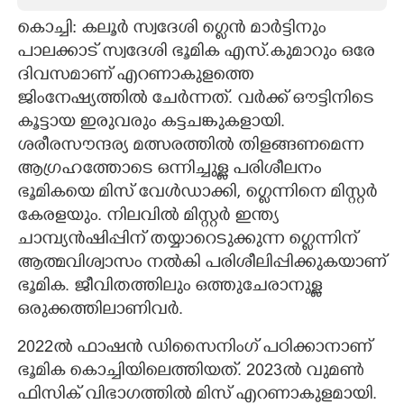
കൊച്ചി: കലൂർ സ്വദേശി ഗ്ലെൻ മാർട്ടിനും
CARTOONS
പാലക്കാട് സ്വദേശി ഭൂമിക എസ്.കുമാറും ഒരേ
ദിവസമാണ് എറണാകുളത്തെ
LITERATURE
ജിംനേഷ്യത്തിൽ ചേർന്നത്. വർക്ക് ഔട്ടിനിടെ
കൂട്ടായ ഇരുവരും കട്ടചങ്കുകളായി.
ZOOM
ശരീരസൗന്ദര്യ മത്സരത്തിൽ തിളങ്ങണമെന്ന
ആഗ്രഹത്തോടെ ഒന്നിച്ചുള്ള പരിശീലനം
CONTACT US
ഭൂമികയെ മിസ് വേൾഡാക്കി, ഗ്ലെന്നിനെ മിസ്റ്റർ
കേരളയും. നിലവിൽ മിസ്റ്റർ ഇന്ത്യ
ചാമ്പ്യൻഷിപ്പിന് തയ്യാറെടുക്കുന്ന ഗ്ലെന്നിന്
ആത്മവിശ്വാസം നൽകി പരിശീലിപ്പിക്കുകയാണ്
ഭൂമിക. ജീവിതത്തിലും ഒത്തുചേരാനുള്ള
ഒരുക്കത്തിലാണിവർ.
2022ൽ ഫാഷൻ ഡിസൈനിംഗ് പഠിക്കാനാണ്
ഭൂമിക കൊച്ചിയിലെത്തിയത്. 2023ൽ വുമൺ
ഫിസിക് വിഭാഗത്തിൽ മിസ് എറണാകുളമായി.