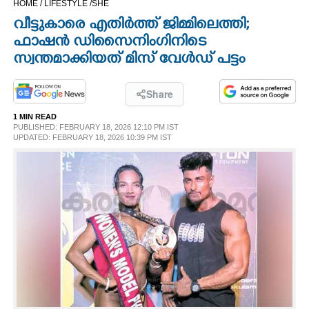
HOME /
LIFESTYLE /
SHE
CINEMA
വീട്ടുകാരെ എതിർത്ത് ജിമ്മിലെത്തി;
ഫാഷൻ ഡിസൈനിംഗിനിടെ
OPINION
സ്വന്തമാക്കിയത് മിസ് വേൾഡ് പട്ടം
PHOTOS
Share
1 MIN READ
PUBLISHED: FEBRUARY 18, 2026 12:10 PM IST
LIFESTYLE
UPDATED: FEBRUARY 18, 2026 10:39 PM IST
SPIRITUAL
INFO+
ART
ASTRO