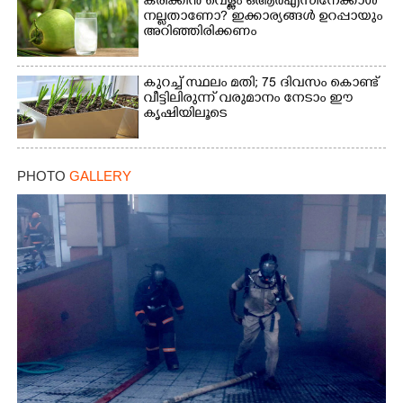
കരിക്കിൻ വെള്ളം ഒആർഎസിനേക്കാൾ
നല്ലതാണോ? ഇക്കാര്യങ്ങൾ ഉറപ്പായും
അറിഞ്ഞിരിക്കണം
കുറച്ച് സ്ഥലം മതി; 75 ദിവസം കൊണ്ട്
വീട്ടിലിരുന്ന് വരുമാനം നേടാം ഈ
കൃഷിയിലൂടെ
PHOTO
GALLERY