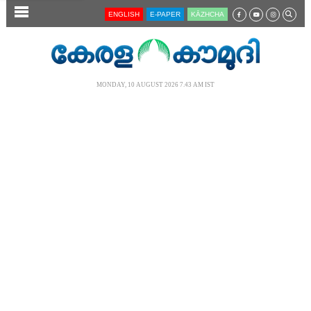
SECTIONS
ENGLISH
E-PAPER
KĀZHCHA
HOME
LATEST
MONDAY, 10 AUGUST 2026 7.43 AM IST
AUDIO
NOTIFIED NEWS
POLL
KERALA
LOCAL
NEWS 360
CASE DIARY