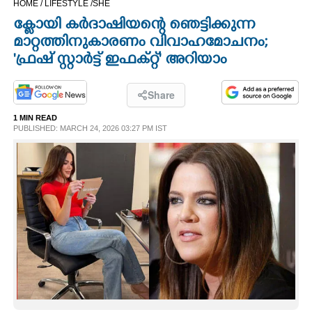
HOME /
LIFESTYLE /
SHE
CINEMA
ക്ളോയി കർദാഷിയന്റെ ഞെട്ടിക്കുന്ന
മാറ്റത്തിനുകാരണം വിവാഹമോചനം;
OPINION
'ഫ്രഷ് സ്റ്റാർട്ട് ഇഫക്റ്റ്" അറിയാം
PHOTOS
Share
1 MIN READ
PUBLISHED: MARCH 24, 2026 03:27 PM IST
LIFESTYLE
SPIRITUAL
INFO+
ART
ASTRO