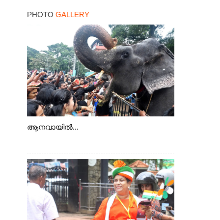
സന്തോഷം ഇരട്ടിക്കും
PHOTO
GALLERY
ആനവായിൽ...