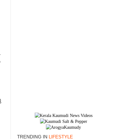
.
െ
ു
×
TRENDING IN
LIFESTYLE