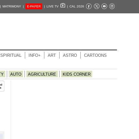
|
MATRIMONY |
E-PAPER
|
LIVE TV
|
CAL 2026
SPIRITUAL
INFO+
ART
ASTRO
CARTOONS
TY
AUTO
AGRICULTURE
KIDS CORNER