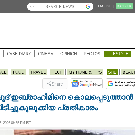
ENGLISH |
KĀZHCHA
CASE DIARY
CINEMA
OPINION
PHOTOS
LIFESTYLE
NCE
FOOD
TRAVEL
TECH
MY HOME & TIPS
SHE
BEAU
Share
 ദാവൂദ് ഇബ്രാഹിമിനെ കൊലപ്പെടുത്താൻ
പിടിച്ചുകുലുക്കിയ പ്രതികാരം
 2026 09:55 PM IST