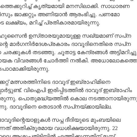
തെക്കുറിച്ച് കൃത്യമായി മനസിലാക്കി. സാധാരണ
ജീൻസും ജാക്കറ്റും അണിയാൻ ആരംഭിച്ചു. പണമോ
്ഷ്യം, മറിച്ച് പ്രതികാരമായിരുന്നു.
യ ഹുസൈൻ ഉസ്‌താരയുമായുള്ള സഖ്യമാണ് സപ്‌ന
റെ മാർഗനിർദേശപ്രകാരം ദാവൂദിനെതിരെ സപ്‌ന
ചരക്കുകൾ തടഞ്ഞു. ചൂതാട്ട കേന്ദ്രങ്ങൾ അട്ടിമറിച്ചു
ായക വിവരങ്ങൾ ചോർത്തി നൽകി. അധോലോകത്ത
മാക്കിയിരുന്നു.
റ്റ് മത്സരത്തിനിടെ ദാവൂദ് ഇബ്രാഹിമിനെ
്പോർട്ടുണ്ട്. വിഐപി ഇരിപ്പിടത്തിൽ ദാവൂദ് ഇബ്രാഹിം
ിരുന്നു. പൊതുമദ്ധ്യത്തിൽ കൊല നടത്താനായിരുന്ന
നു. ദാവൂദിനെ തൊടാൻ സപ്‌നയ്ക്കായില്ല.
ൽ ദാവൂദിന്റെയാളുകൾ സപ്ന ദീദിയുടെ മുംബയിലെ
ന്നത് അതിക്രൂരമായ വധശിക്ഷയായിരുന്നു. 22
Share this link
നാലെ ആശുപത്രിയിൽ എത്തിക്കുന്നതിന് മുമ്പ്