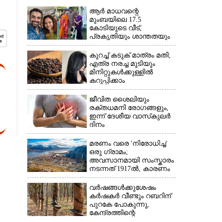
ആർ മാധവന്റെ
മുംബയിലെ 17.5
കോടിയുടെ വീട്,​
പ്രകൃതിയും ശാന്തതയും
നിറയുന്നയിടം
കുറച്ച് കടുക് മാത്രം മതി;
എത്ര നരച്ച മുടിയും
മിനിറ്റുകൾക്കുള്ളിൽ
കറുപ്പിക്കാം
ജീവിത ശൈലിയും
രക്തധമനി രോഗങ്ങളും,
ഇന്ന് ദേശീയ വാസ്‌കുലര്‍
ദിനം
മരണം വരെ 'നിരോധിച്ച'
ഒരു ഗ്രാമം;
അവസാനമായി സംസ്കാരം
നടന്നത് 1917ൽ, കാരണം
വർഷങ്ങൾക്കുശേഷം
കർഷകർ വീണ്ടും റബറിന്
പുറകേ പോകുന്നു,
കേന്ദ്രത്തിന്റെ
അനുമതികൂടി ലഭിച്ചാൽ