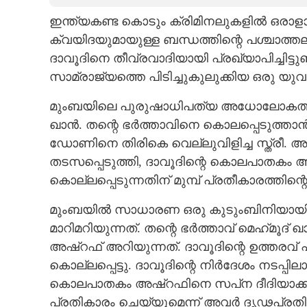
ഇന്ത്യകണ്ട കൊടും ക്രിമിനലുകളിൽ ഒ
CARTOONS
ക്വയിദയുമായുള്ള ബന്ധത്തിന്റെ പശ്ചാത
ദാവൂദിനെ തീവ്രവാദിയായി പ്രഖ്യാപിച്ചിട്ട
LITERATURE
സാമ്രാജ്യത്തെ പിടിച്ചുകുലുക്കിയ ഒരു യുവ
ZOOM
മുംബയിലെ പുരുഷാധിപത്യ അധോലോകത്തി
ഖാൻ. തന്റെ ഭർത്താവിനെ കൊലപ്പെടുത്താൻ
ഡോണിനെ തിരികെ വെല്ലുവിളിച്ച സ്ത്രീ.
CONTACT US
തടസപ്പെടുത്തി, ദാവൂദിന്റെ കൊലപാതകം 
കൊല്ലപ്പെടുന്നതിന് മുമ്പ് പ്രതീകാരത്തിന്
മുംബയിൽ സാധാരണ ഒരു കുടുംബിനിയായി ജീ
മാറിമറിയുന്നത്. തന്റെ ഭർത്താവ് മെഹ്‌മൂദ്
അഷ്‌റഫ് അറിയുന്നത്. ദാവൂദിന്റെ ഉത്തരവ്
കൊല്ലപ്പെട്ടു. ദാവൂദിന്റെ നിർദേശം നടപ്പി
കൊലപാതകം അഷ്‌റഫിനെ സപ്‌ന ദീദിയാക്കി മ
പ്രതികാരം ചെയ്യുമെന്ന് അവർ ദൃഢപ്രതിജ