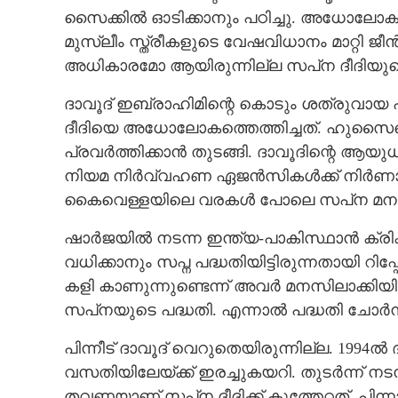
സൈക്കിൽ ഓടിക്കാനും പഠിച്ചു. അധോലോകത്
മുസ്‌ലീം സ്ത്രീകളുടെ വേഷവിധാനം മാറ്റി 
അധികാരമോ ആയിരുന്നില്ല സപ്‌ന ദീദിയുടെ ലക
ദാവൂദ് ഇബ്രാഹിമിന്റെ കൊടും ശത്രുവാ
ദീദിയെ അധോലോകത്തെത്തിച്ചത്. ഹുസൈന്
പ്രവർത്തിക്കാൻ തുടങ്ങി. ദാവൂദിന്റെ ആയുധ 
നിയമ നിർവ്വഹണ ഏജൻസികൾക്ക് നിർണ
കൈവെള്ളയിലെ വരകൾ പോലെ സപ്‌ന മനഃപാഠ
ഷാർജയിൽ നടന്ന ഇന്ത്യ-പാകിസ്ഥാൻ ക്രിക്ക
വധിക്കാനും സപ്ന പദ്ധതിയിട്ടിരുന്നതായി റിപ
കളി കാണുന്നുണ്ടെന്ന് അവർ മനസിലാക്കിയ
സപ്‌നയുടെ പദ്ധതി. എന്നാൽ പദ്ധതി ചോർന്
പിന്നീട് ദാവൂദ് വെറുതെയിരുന്നില്ല. 1994
വസതിയിലേയ്ക്ക് ഇരച്ചുകയറി. തുടർന്ന് നട
തവണയാണ് സപ്‌ന ദീദിക്ക് കുത്തേറ്റത്. പിന്