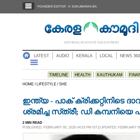
SECTIONS
FOUNDER EDITOR : K SUKUMARAN BA
HOME
LATEST
AUDIO
SATURDAY, 08 AUGUST 2026 6.04 PM IST
NOTIFIED NEWS
LATEST
AUDIO
KERALA
LOCAL
NEWS 360
POLL
KERALA
TIMELINE
HEALTH
KAUTHUKAM
FINA
HOME /
LIFESTYLE /
SHE
LOCAL
ഇന്ത്യ - പാക് ക്രിക്കറ്റിനിടെ
NEWS 360
ശ്രമിച്ച സ്‌ത്രീ; ഡി കമ്പനിയെ 
2 MIN READ
CASE DIARY
PUBLISHED: FEBRUARY 05, 2026 04:53 PM IST
|
UPDATED: FEBRUARY 05,