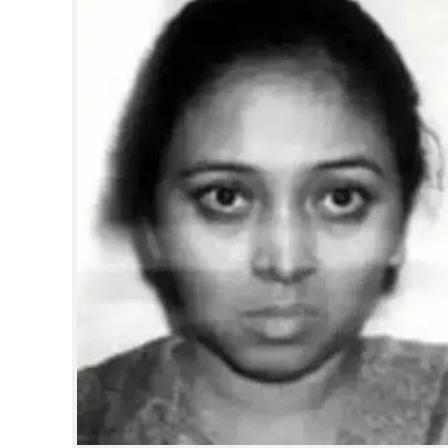
CINEMA
OPINION
PHOTOS
LIFESTYLE
SPIRITUAL
INFO+
ART
ASTRO