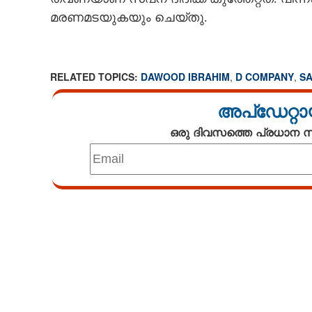
മരണമടയുകയും ചെയ്തു.
RELATED TOPICS:
DAWOOD IBRAHIM
,
D COMPANY
,
SA
ഇന്ത്യ - പാക് ക്
ഇബ്രാഹിമിനെ 
അപ്ഡേറ്റാ
ശ്രമിച്ച സ്‌ത്രീ; ഡി കമ്പനിയെ
ഒരു ദിവസത്തെ പ്രധാന
പിടിച്ചുകുലുക്ക