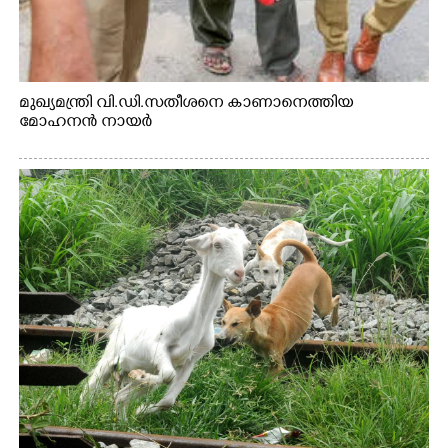
മുഖ്യമന്ത്രി വി.ഡി.സതീശനെ കാണാനെത്തിയ
മോഹനൻ നായർ