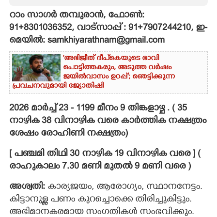
റാം സാഗർ തമ്പുരാൻ, ഫോൺ:
CARTOONS
91+8301036352, വാട്സാപ്പ് : 91+7907244210, ഇ-
മെയിൽ: samkhiyarathnam@gmail.com
LITERATURE
'അഭിജീത് ദീപ്‌കെയുടെ ഭാവി
പൊട്ടിത്തകരും, അടുത്ത വർഷം
ZOOM
ജയിൽവാസം ഉറപ്പ്'; ഞെട്ടിക്കുന്ന
പ്രവചനവുമായി ജ്യോതിഷി
CONTACT US
2026 മാർച്ച് 23 - 1199 മീനം 9 തിങ്കളാഴ്ച . ( 35
നാഴിക 38 വിനാഴിക വരെ കാർത്തിക നക്ഷത്രം
ശേഷം രോഹിണി നക്ഷത്രം)
[ പഞ്ചമി തിഥി 30 നാഴിക 19 വിനാഴിക വരെ ] (
രാഹുകാലം 7.30 മണി മുതൽ 9 മണി വരെ )
അശ്വതി:
കാര്യജയം, ആരോഗ്യം, സ്ഥാനനേട്ടം.
കിട്ടാനുള്ള പണം കുറച്ചൊക്കെ തിരിച്ചുകിട്ടും.
അഭിമാനകരമായ സംഗതികള്‍ സംഭവിക്കും.