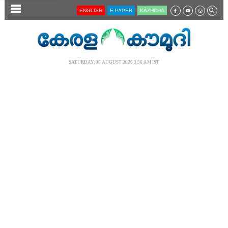
SECTIONS
ENGLISH
E-PAPER
KĀZHCHA
HOME
LATEST
SATURDAY, 08 AUGUST 2026 3.56 AM IST
AUDIO
NOTIFIED NEWS
POLL
KERALA
LOCAL
NEWS 360
CASE DIARY