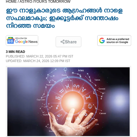
HOME /
ASTRO /
YOURS TOMORROW
CINEMA
ഈ നാളുകാരുടെ ആഗ്രഹങ്ങൾ നാളെ
സഫലമാകും; ഇക്കൂട്ടർക്ക് സന്തോഷം
OPINION
നിറഞ്ഞ സമയം
PHOTOS
Share
3 MIN READ
PUBLISHED: MARCH 22, 2026 05:47 PM IST
LIFESTYLE
UPDATED: MARCH 24, 2026 12:09 PM IST
SPIRITUAL
INFO+
ART
ASTRO