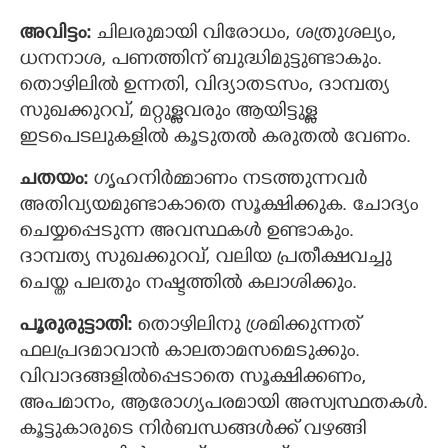
അവിട്ടം:
ചിലരുമായി വിരോധം, ശത്രുശല്യം,
ധനനാശ, പണത്തിന് ബുദ്ധിമുട്ടുണ്ടാകും.
തൊഴിലിൽ ഉന്നതി, വിദ്യാതടസം, ദാമ്പത്യ
സുഖക്കുറവ്, മറ്റുള്ളവരും ആയിട്ടുള്ള
ഇടപെടലുകളിൽ കൂടുതൽ കരുതൽ വേണം.
ചതയം:
ഗൃഹനിര്‍മ്മാണം നടത്തുന്നവര്‍
അതിവ്യയമുണ്ടാകാതെ സൂക്ഷിക്കുക. ചോദ്യം
ചെയ്യപ്പെടുന്ന അവസ്ഥകള്‍ ഉണ്ടാകും.
ദാമ്പത്യ സുഖക്കുറവ്, വലിയ പ്രതീക്ഷവച്ചു
×
Share this link
ചെയ്ത പലതും നഷ്ടത്തിൽ കലാശിക്കും.
പൂരുരുട്ടാതി:
തൊഴിലിനു ശ്രമിക്കുന്നത്
ഫലപ്രദമാവാന്‍ കാലതാമസമെടുക്കും.
വിവാദങ്ങളില്‍പ്പെടാതെ സൂക്ഷിക്കണം,
അപമാനം, ആരോഗ്യപരമായി അസ്വസ്ഥതകൾ.
Copy Link
കൂട്ടുകാരുടെ നിർബന്ധങ്ങൾക്ക് വഴങ്ങി