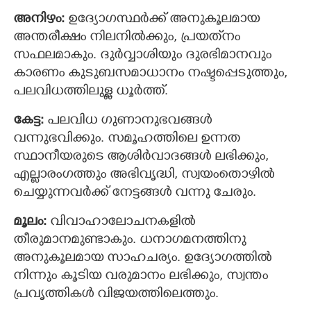
അനിഴം:
ഉദ്യോഗസ്ഥര്‍ക്ക് അനുകൂലമായ
അന്തരീക്ഷം നിലനിൽക്കും, പ്രയത്‌നം
സഫലമാകും. ദുർവ്വാശിയും ദുരഭിമാനവും
കാരണം കുടുബസമാധാനം നഷ്ടപ്പെടുത്തും,
പലവിധത്തിലുള്ള ധൂർത്ത്.
കേട്ട:
പലവിധ ഗുണാനുഭവങ്ങൾ
വന്നുഭവിക്കും. സമൂഹത്തിലെ ഉന്നത
സ്ഥാനീയരുടെ ആശിർവാദങ്ങൾ ലഭിക്കും,
എല്ലാരംഗത്തും അഭിവൃദ്ധി, സ്വയംതൊഴിൽ
ചെയ്യുന്നവര്‍ക്ക് നേട്ടങ്ങള്‍ വന്നു ചേരും.
മൂലം:
വിവാഹാലോചനകളിൽ
തീരുമാനമുണ്ടാകും. ധനാഗമനത്തിനു
അനുകൂലമായ സാഹചര്യം. ഉദ്യോഗത്തിൽ
നിന്നും കൂടിയ വരുമാനം ലഭിക്കും, സ്വന്തം
പ്രവൃത്തികൾ വിജയത്തിലെത്തും.