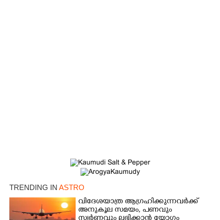
TRENDING IN
ASTRO
വിദേശയാത്ര ആഗ്രഹിക്കുന്നവർക്ക്
അനുകൂല സമയം,​ പണവും
സ്വർണവും ലഭിക്കാൻ യോഗം