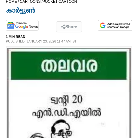
HOME /
CARTOONS /
POCKET CARTOON
CINEMA
കാർട്ടൂൺ
OPINION
Share
1 MIN READ
PHOTOS
PUBLISHED: JANUARY 23, 2026 11:47 AM IST
LIFESTYLE
SPIRITUAL
INFO+
ART
ASTRO