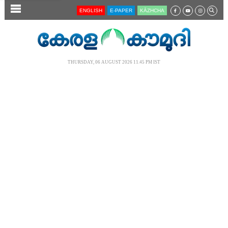
SECTIONS
ENGLISH
E-PAPER
KĀZHCHA
HOME
LATEST
THURSDAY, 06 AUGUST 2026 11.45 PM IST
AUDIO
NOTIFIED NEWS
POLL
KERALA
LOCAL
NEWS 360
CASE DIARY