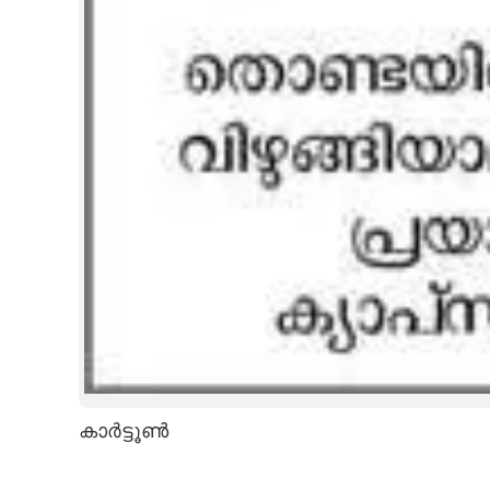
കാർട്ടൂൺ
കാർട്ടൂൺ