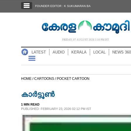
SECTIONS
FOUNDER EDITOR : K SUKUMARAN BA
HOME
LATEST
AUDIO
FRIDAY, 07 AUGUST 2026 3.10 PM IST
NOTIFIED NEWS
LATEST
AUDIO
KERALA
LOCAL
NEWS 360
POLL
KERALA
HOME /
CARTOONS /
POCKET CARTOON
LOCAL
കാർട്ടൂൺ
NEWS 360
1 MIN READ
PUBLISHED: FEBRUARY 23, 2026 02:12 PM IST
CASE DIARY