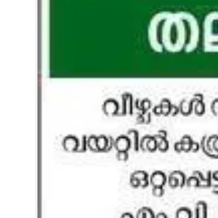
CINEMA
OPINION
PHOTOS
LIFESTYLE
SPIRITUAL
INFO+
ART
ASTRO