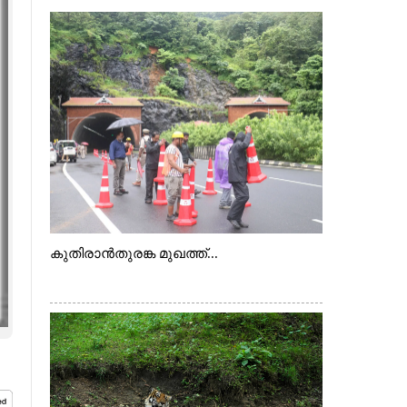
കുതിരാൻതുരങ്ക മുഖത്ത്...