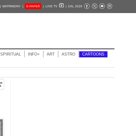
|
MATRIMONY |
E-PAPER
|
LIVE TV
|
CAL 2026
SPIRITUAL
INFO+
ART
ASTRO
CARTOONS