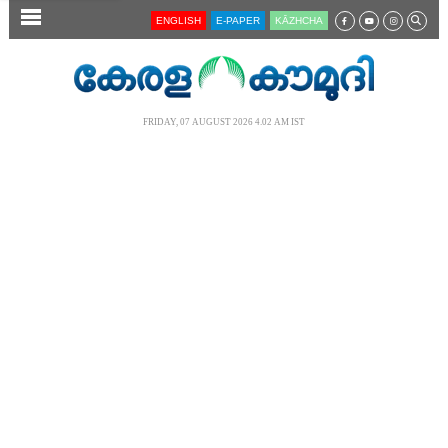
SECTIONS
ENGLISH
E-PAPER
KĀZHCHA
HOME
LATEST
FRIDAY, 07 AUGUST 2026 4.02 AM IST
AUDIO
NOTIFIED NEWS
POLL
KERALA
LOCAL
NEWS 360
CASE DIARY