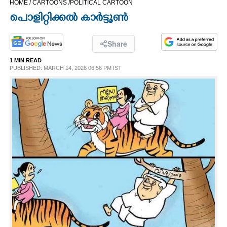
HOME /
CARTOONS /
POLITICAL CARTOON
CINEMA
പൊളിറ്റിക്കൽ കാർട്ടൂൺ
OPINION
Share
1 MIN READ
PHOTOS
PUBLISHED: MARCH 14, 2026 06:56 PM IST
LIFESTYLE
SPIRITUAL
INFO+
ART
ASTRO