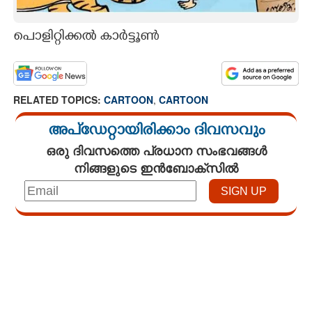
CARTOONS
പൊളിറ്റിക്കൽ കാർട്ടൂൺ
LITERATURE
RELATED TOPICS:
CARTOON
,
CARTOON
ZOOM
അപ്ഡേറ്റായിരിക്കാം ദിവസവും
CONTACT US
ഒരു ദിവസത്തെ പ്രധാന സംഭവങ്ങൾ
നിങ്ങളുടെ ഇൻബോക്സിൽ