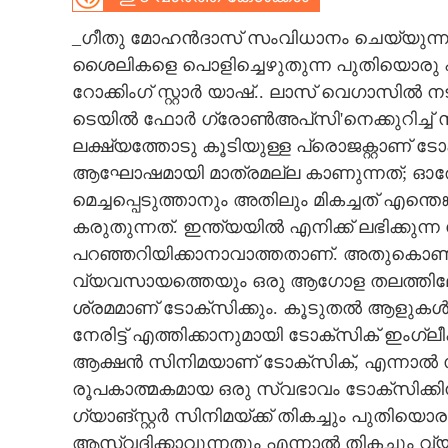
CARTOONS
_ഗീതു മോഹൻദാസ് സംവിധാനം ചെയ്യുന്ന ടേ
ശൈലികളെ പൊളിച്ചെഴുതുന്ന പുതിയൊരു പര
റോക്കിംഗ് സ്റ്റാർ യാഷ്.. ലാസ് വെഗാസി
LITERATURE
ടെയിൽ ഫോർ ഗ്രോൺഅപ്‌സി'നെക്കുറിച്ച്
ലക്ഷ്യത്തോടു കൂടിയുള്ള പ്രൊജക്റ്റാണ് 
ZOOM
ആഘോഷമായി മാത്രമല്ല കാണുന്നത്; ഓര
മെച്ചപ്പെടുത്താനും അതിലും മികച്ചത് എന്ത
CONTACT US
കരുതുന്നത്. ഇന്ത്യയിൽ എനിക്ക് ലഭിക്കുന്
പറഞ്ഞറിയിക്കാനാവാത്തതാണ്. അതുകൊണ്ട്
വ്യവസായത്തെയും ഒരു ആഗോള തലത്തിലേക്
ശ്രമമാണ് ടോക്സിക്കും. കൂടുതൽ ആളുകൾക
നേരിട്ട് എത്തിക്കാനുമായി ടോക്‌സിക് ഇംഗ്ലീ
ആക്ഷൻ സിനിമയാണ് ടോക്സിക്, എന്നാൽ സാ
രൂപകാത്മകമായ ഒരു സ്വഭാവം ടോക്സിക്കി
ഗ്യാങ്സ്റ്റർ സിനിമയ്ക്ക് തികച്ചും പുതിയൊ
ആസ്വദിക്കാവുന്നതും എന്നാൽ തികച്ചും 