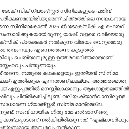
ാക് സിക് ഗ്യാങ്സ്റ്റർ സിനിമകളുടെ പതിവ്
ീക്ഷണമായിരിക്കുമെന്ന് ചിത്രത്തിലെ നായകനായ
ൽ നടന്ന സിനിമാകോൺ 2026-ൽ 'ടോക്സിക്: എ ഫെയറി
 സംസാരിക്കുകയായിരുന്നു യാഷ്. വളരെ വലിയൊരു
ടോക്സിക്. പ്രേക്ഷകർ നൽകുന്ന വിജയം വെറുമൊരു
ോ തവണയും എന്നെത്തന്നെ കൂടുതൽ
െങ്കിലും ചെയ്യാനുമുള്ള ഉത്തരവാദിത്തമായാണ്
ന സ്നേഹവും പിന്തുണയും
 തന്നെ, നമ്മുടെ കഥകളെയും ഇന്ത്യൻ സിനിമാ
ക് എത്തിക്കുക എന്നതാണ് ലക്ഷ്യം. അത്തരമൊരു
്ക് എളുപ്പത്തിൽ മനസ്സിലാക്കാനും ആഗോളതലത്തിൽ
ഷിലും ചിത്രീകരിച്ചിട്ടുണ്ട്. വലിയ ക്യാൻവാസിലുള്ള
ധാരണ ഗ്യാങ്‌സ്റ്റർ സിനിമ മാത്രമല്ല;
നുണ്ട്. സംവിധായിക ഗീതു മോഹൻദാസ് ഒരു
രു കാഴ്ചപ്പാടാണ് നൽകിയിരിക്കുന്നത്. "എല്ലാവർക്കും
വ്യത്യസ്തമായ അനുഭവം നൽകുന്ന