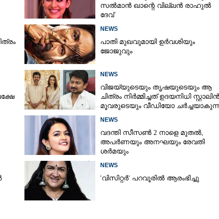
സൽമാൻ ഖാന്റെ വില്ലൻ രാഹുൽ
ദേവ്
NEWS
ിത്രം
പാതി മുഖവുമായി ഉർവശിയും
ജോജുവും
NEWS
വിജയ്‌യുടെയും തൃഷയുടെയും ആ
പക്ഷേ
ചിത്രം നിർമ്മിച്ചത് ഉദയനിധി സ്റ്റാലിൻ
മൂവരുടെയും വീഡിയോ ചർച്ചയാകുന്
NEWS
വദന്തി സീസൺ 2 നാളെ മുതൽ,
അപർണയും അനഘയും രേവതി
ശർമയും
NEWS
ൽ
'വിസിറ്റർ' പറവൂരിൽ ആരംഭിച്ചു