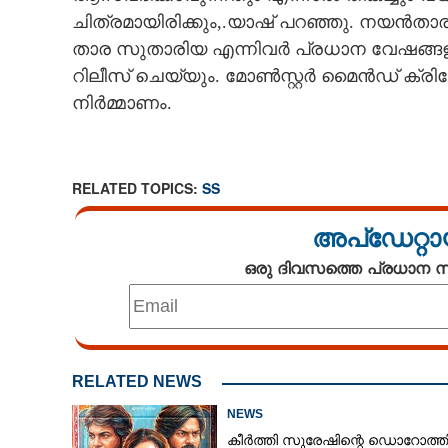
ചിത്രമായിരിക്കും,.യാഷ് പറഞ്ഞു. നയൻതാര,
താര സുതാരിയ എന്നിവർ പ്രധാന വേഷങ്ങളി
റിലീസ് ചെയ്യും. മോൺസ്റ്റർ മൈൻഡ് ക
നിർമ്മാണം.
RELATED TOPICS:
SS
അപ്ഡേറ്റാ
ഒരു ദിവസത്തെ പ്രധാന
യാഷ് പറയുന്നു , അതുക്കും മേലെ
ടോക്സിക്
RELATED NEWS
NEWS
കീർത്തി സുരേഷിന്റെ ഡൊറോത്ത