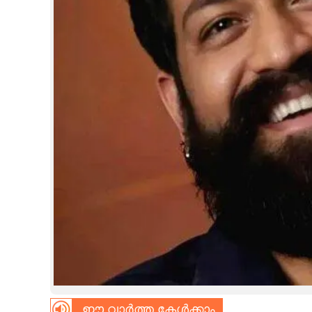
CINEMA
OPINION
PHOTOS
LIFESTYLE
SPIRITUAL
INFO+
ART
ASTRO
ഈ വാർത്ത കേൾക്കാം