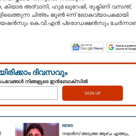
 കിയാര അദ്വാനി, ഹുമ ഖുറേഷി, രുക്മിണി വസന്ത്,
ലെത്തുന്ന ചിത്രം ജൂൺ 4ന്ന് ലോകവ്യാപകമായി
്രിയേഷൻസും കെ.വി.എൻ പ്രൊഡക്ഷൻസും ചേർന്നാണ
Share this link
യിരിക്കാം ദിവസവും
 സംഭവങ്ങൾ നിങ്ങളുടെ ഇൻബോക്സിൽ
Copy Link
NEWS
ി
നയൻസ് അടുത്ത ആഴ്ച എത്തും,