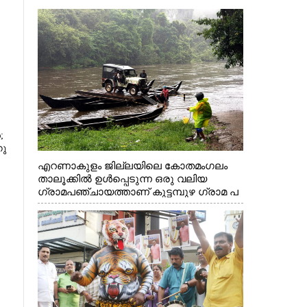
;
നു
എറണാകുളം ജില്ലയിലെ കോതമംഗലം
താലൂക്കിൽ ഉൾപ്പെടുന്ന ഒരു വലിയ
ഗ്രാമപഞ്ചായത്താണ് കുട്ടമ്പുഴ ഗ്രാമ പ
ഞ്ചായത്ത്. ആദിവാസി ഊരുകളായ
വെള്ളാരംകുത്ത്, കത്തിപ്പാറ, ഉറിയംപെട്ടി,
തേക്കല്ല്, വെട്ടിക്കല്ല്, മഞ്ചപ്പാറ എന്നീ
ആറു സ്ഥലങ്ങളിലേക്കുള്ള പ്രധാന
സഞ്ചാര മാർഗമാണ് ഈ കാണുന്ന
കടത്ത് വള്ളം