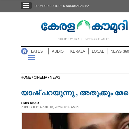
SECTIONS
FOUNDER EDITOR : K SUKUMARAN BA
HOME
LATEST
AUDIO
THURSDAY, 06 AUGUST 2026 6.45 AM IST
NOTIFIED NEWS
LATEST
AUDIO
KERALA
LOCAL
NEWS 360
POLL
KERALA
HOME /
CINEMA /
NEWS
LOCAL
യാഷ് പറയുന്നു , അതുക്കും മേ
NEWS 360
1 MIN READ
PUBLISHED: APRIL 18, 2026 06:09 AM IST
CASE DIARY