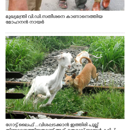
മുഖ്യമന്ത്രി വി.ഡി.സതീശനെ കാണാനെത്തിയ
മോഹനൻ നായർ
ഗോട്ട് ലൈഫ് ...വിശപ്പടക്കാൻ ഇത്തിരി പുല്ല്