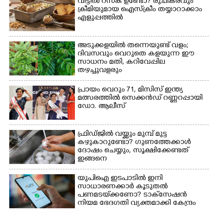
വീട്ടിൽ റസ്ക് ഉണ്ടോ? രുചികരവും
ക്രീമിയുമായ ഐസ്ക്രീം തയ്യാറാക്കാം
എളുപ്പത്തിൽ
×
Share this link
അടുക്കളയിൽ തന്നെയുണ്ട് വളം;
ദിവസവും വെറുതെ കളയുന്ന ഈ
സാധനം മതി, കറിവേപ്പില
തഴച്ചുവളരും
പ്രായം വെറും 71, മിസിസ് ഇന്ത്യ
മത്സരത്തിൽ സെക്കൻഡ് റണ്ണറപ്പായി
ഡോ. ആലീസ്
Copy Link
ഫ്രിഡ്ജിൽ വയ്ക്കും മുമ്പ് മുട്ട
കഴുകാറുണ്ടോ? ഗുണത്തേക്കാൾ
ദോഷം ചെയ്യും,​ സൂക്ഷിക്കേണ്ടത്
ഇങ്ങനെ
യുപിഐ ഇടപാടിൽ ഇനി
സാധാരണക്കാർ കൂടുതൽ
പണമടയ്‌ക്കണോ?​ ടാക്‌സേഷൻ
നിയമ ഭേദഗതി വ്യക്തമാക്കി കേന്ദ്രം