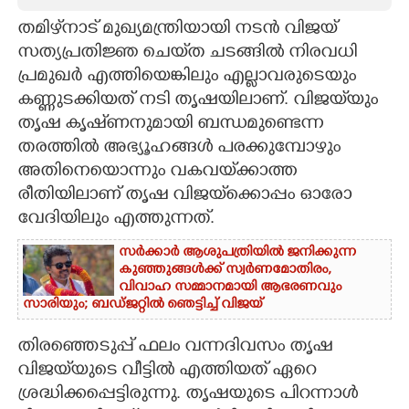
തമിഴ്‌നാട് മുഖ്യമന്ത്രിയായി നടൻ വിജയ്
CARTOONS
സത്യപ്രതിജ്ഞ ചെയ്‌ത ചടങ്ങിൽ നിരവധി
പ്രമുഖർ എത്തിയെങ്കിലും എല്ലാവരുടെയും
LITERATURE
കണ്ണുടക്കിയത് നടി തൃഷയിലാണ്. വിജയ്‌യും
തൃഷ കൃഷ്‌ണനുമായി ബന്ധമുണ്ടെന്ന
ZOOM
തരത്തിൽ അഭ്യൂഹങ്ങൾ പരക്കുമ്പോഴും
അതിനെയൊന്നും വകവയ്‌ക്കാത്ത
CONTACT US
രീതിയിലാണ് തൃഷ വിജയ്‌ക്കൊപ്പം ഓരോ
വേദിയിലും എത്തുന്നത്.
സർക്കാർ ആശുപത്രിയിൽ ജനിക്കുന്ന
കുഞ്ഞുങ്ങൾക്ക് സ്വർണമോതിരം,
വിവാഹ സമ്മാനമായി ആഭരണവും
സാരിയും; ബഡ്ജറ്റിൽ ഞെട്ടിച്ച് വിജയ്
തിരഞ്ഞെടുപ്പ് ഫലം വന്നദിവസം തൃഷ
വിജയ്‌യുടെ വീട്ടിൽ എത്തിയത് ഏറെ
ശ്രദ്ധിക്കപ്പെട്ടിരുന്നു. തൃഷയുടെ പിറന്നാൾ