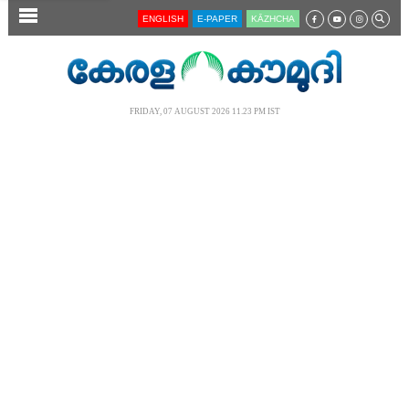
SECTIONS
ENGLISH
E-PAPER
KĀZHCHA
HOME
LATEST
FRIDAY, 07 AUGUST 2026 11.23 PM IST
AUDIO
NOTIFIED NEWS
POLL
KERALA
LOCAL
NEWS 360
CASE DIARY