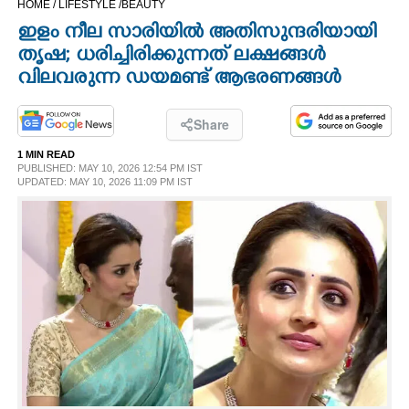
HOME /
LIFESTYLE /
BEAUTY
CINEMA
ഇളം നീല സാരിയിൽ അതിസുന്ദരിയായി
തൃഷ; ധരിച്ചിരിക്കുന്നത് ലക്ഷങ്ങൾ
OPINION
വിലവരുന്ന ഡയമണ്ട് ആഭരണങ്ങൾ
PHOTOS
Share
1 MIN READ
PUBLISHED: MAY 10, 2026 12:54 PM IST
LIFESTYLE
UPDATED: MAY 10, 2026 11:09 PM IST
SPIRITUAL
INFO+
ART
ASTRO