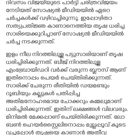
ദിവസം വിജയ്‌യുടെ പാർട്ടി ചരിത്രവിജയം
നേടിയത് സോഷ്യൽ മീഡിയയിൽ ഏറെ
ചർച്ചകൾക്ക് വഴിവച്ചിരുന്നു. ഇപ്പോഴിതാ
സത്യപ്രതിജ്ഞ കാണാനെത്തിയ തൃഷ ധരിച്ച
സാരിയെക്കുറിച്ചാണ് സോഷ്യൽ മീഡിയയിൽ
ചർച്ച നടക്കുന്നത്.
ഇളം നീല നിറത്തിലുള്ള പട്ടുസാരിയാണ് തൃഷ
ധരിച്ചിരിക്കുന്നത്. ബീജ് നിറത്തിലുള്ള
എംബ്രോയിഡറി വർക്ക് വരുന്ന ബ്ലൗസ് ആണ്
ഇതിനൊപ്പം പെയർ ചെയ്‌തിരിക്കുന്നത്.
സാരിക്ക് ചേരുന്ന രീതിയിൽ ഡയമണ്ടും
റൂബിയും കല്ലുകൾ പതിപ്പിച്ച
അതിമനോഹരമായ ചോക്കറും കമ്മലുമാണ്
ധരിച്ചിരിക്കുന്നത്. ഇതിന് ലക്ഷങ്ങൾ വിലവരും.
മിനിമൽ മേക്കപ്പാണ് ചെയ്‌തിരിക്കുന്നത്. ലോ
ബൺ ഹെയർസ്റ്റൈലിനൊപ്പം മുല്ലപ്പൂവ് കൂടെ
വച്ചപ്പോൾ തൃഷയെ കാണാൻ അതീവ