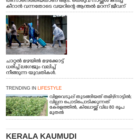
തിന്നാനെത്തിയതാണ് ആട്. തെരുവ് നായ്ക്കൾ കടിച്ച്
കീറാൻ വന്നതോടെ വയറിന്റെ ആന്തൽ മറന്ന് ജീവന്
വേണ്ടിയായി ഓട്ടം. എറണാകുളം വാത്തുരുത്തിയിൽ
നിന്നുള്ള കാഴ്ച
ചാറ്റൽ മഴയിൽ മഴക്കോട്ട്
ധരിച്ച് ലഗേജും വലിച്ച്
നീങ്ങുന്ന യുവതികൾ.
എറണാകുളം മേനകയിൽ
നിന്നുള്ള കാഴ്ച
TRENDING IN
LIFESTYLE
വിളവെടുപ്പ് തുടങ്ങിയത് തമിഴ്നാട്ടിൽ;
വില്പന പൊടിപൊടിക്കുന്നത്
കേരളത്തിൽ, കിലോയ്ക്ക് വില 80 രൂപ
മുതൽ
KERALA KAUMUDI