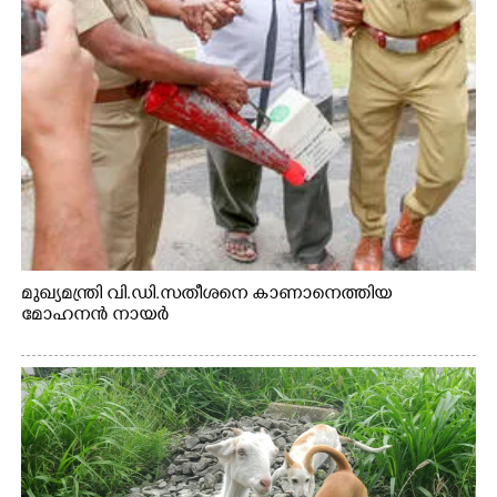
മുഖ്യമന്ത്രി വി.ഡി.സതീശനെ കാണാനെത്തിയ
മോഹനൻ നായർ