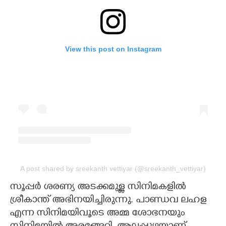
View this post on Instagram
A post shared by sreekanth vettiyar (@sreekanth_vettiyar)
സൂപ്പർ ശരണ്യ അടക്കമുള്ള സിനിമകളിൽ
ശ്രീകാന്ത് അഭിനയിച്ചിരുന്നു. പാണ്ഡവ ലഹള
എന്ന സിനിമയിവൂടെ അമ്മ ശോഭനയും