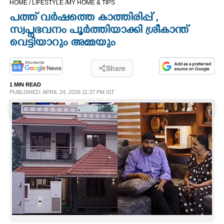
HOME /
LIFESTYLE /
MY HOME & TIPS
CINEMA
പത്ത് വ‍‍ർഷത്തെ കാത്തിരിപ്പ് ,​
സ്വപ്നഭവനം പൂർത്തിയാക്കി ശ്രീകാന്ത്
OPINION
വെട്ടിയാറും അമ്മയും
PHOTOS
Share
1 MIN READ
PUBLISHED: APRIL 24, 2026 11:37 PM IST
LIFESTYLE
SPIRITUAL
INFO+
ART
ASTRO