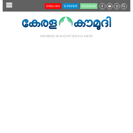
SECTIONS
ENGLISH
E-PAPER
KĀZHCHA
HOME
LATEST
SATURDAY, 08 AUGUST 2026 9.32 AM IST
AUDIO
NOTIFIED NEWS
POLL
KERALA
LOCAL
NEWS 360
CASE DIARY