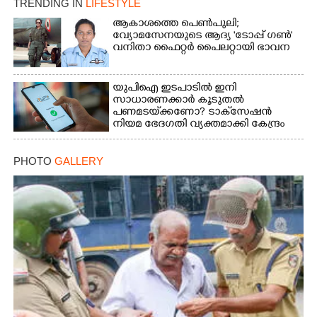
TRENDING IN
LIFESTYLE
ആകാശത്തെ പെൺപുലി;
Copy Link
വ്യോമസേനയുടെ ആദ്യ 'ടോപ്പ് ഗൺ'
വനിതാ ഫൈറ്റർ പൈലറ്റായി ഭാവന
യുപിഐ ഇടപാടിൽ ഇനി
സാധാരണക്കാർ കൂടുതൽ
പണമടയ്‌ക്കണോ?​ ടാക്‌സേഷൻ
നിയമ ഭേദഗതി വ്യക്തമാക്കി കേന്ദ്രം
PHOTO
GALLERY