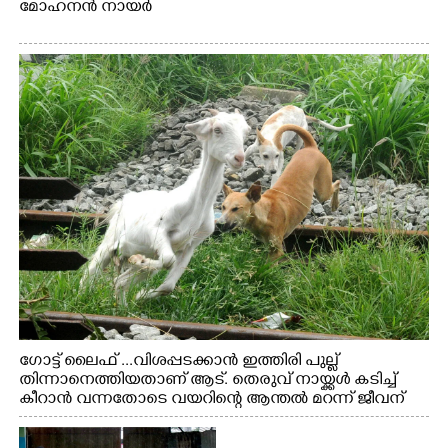
മോഹനൻ നായർ
ഗോട്ട് ലൈഫ് ...വിശപ്പടക്കാൻ ഇത്തിരി പുല്ല്
തിന്നാനെത്തിയതാണ് ആട്. തെരുവ് നായ്ക്കൾ കടിച്ച്
കീറാൻ വന്നതോടെ വയറിന്റെ ആന്തൽ മറന്ന് ജീവന്
വേണ്ടിയായി ഓട്ടം. എറണാകുളം വാത്തുരുത്തിയിൽ
നിന്നുള്ള കാഴ്ച