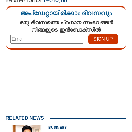
RELATED TOPICS:
PHOTO
,
DD
അപ്ഡേറ്റായിരിക്കാം ദിവസവും
ഒരു ദിവസത്തെ പ്രധാന സംഭവങ്ങൾ
നിങ്ങളുടെ ഇൻബോക്സിൽ
Loaded
:
3.62%
/
Unmute
RELATED NEWS
BUSINESS