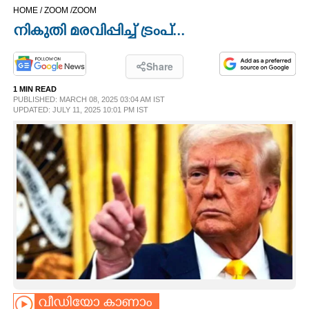
HOME /
ZOOM /
ZOOM
CINEMA
നികുതി മരവിപ്പിച്ച് ട്രംപ്...
OPINION
Share
1 MIN READ
PHOTOS
PUBLISHED: MARCH 08, 2025 03:04 AM IST
UPDATED: JULY 11, 2025 10:01 PM IST
LIFESTYLE
SPIRITUAL
INFO+
ART
ASTRO
വീഡിയോ കാണാം