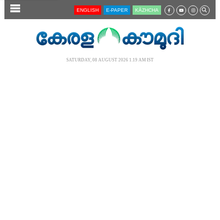
SECTIONS
ENGLISH
E-PAPER
KĀZHCHA
HOME
LATEST
SATURDAY, 08 AUGUST 2026 1.19 AM IST
AUDIO
NOTIFIED NEWS
POLL
KERALA
LOCAL
NEWS 360
CASE DIARY