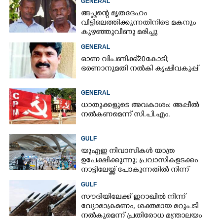
GENERAL
അച്ഛന്റെ മൃതദേഹം
വീട്ടിലെത്തിക്കുന്നതിനിടെ മകനും
കുഴഞ്ഞുവീണു മരിച്ചു
GENERAL
ഓണ വിപണിക്ക് 20കോടി;
ഭരണാനുമതി നൽകി കൃഷിവകുപ്പ്
GENERAL
ധാതുക്കളുടെ അവകാശം: അപ്പീൽ
നൽകണമെന്ന് സി.പി.എം.
GULF
യുഎഇ നിവാസികൾ യാത്ര
ഉപേക്ഷിക്കുന്നു; പ്രവാസികളടക്കം
നാട്ടിലേയ്ക്ക് പോകുന്നതിൽ നിന്ന്
പിന്തിരിയാൻ കാരണം
GULF
സൗദിയിലേക്ക് ഇറാഖിൽ നിന്ന്
വ്യോമാക്രമണം,​ ശക്തമായ മറുപടി
നൽകുമെന്ന് പ്രതിരോധ മന്ത്രാലയം