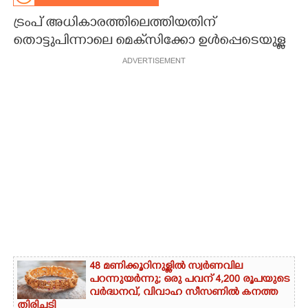
ട്രംപ് അധികാരത്തിലെത്തിയതിന്
CARTOONS
തൊട്ടുപിന്നാലെ മെക്‌സിക്കോ ഉൾപ്പെടെയുള്ള
ADVERTISEMENT
LITERATURE
ZOOM
CONTACT US
48 മണിക്കൂറിനുള്ളിൽ സ്വർണവില
പറന്നുയർന്നു; ഒരു പവന് 4,200 രൂപയുടെ
വർദ്ധനവ്, വിവാഹ സീസണിൽ കനത്ത
തിരിച്ചടി