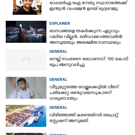
ഓപ്പൺഎ.ഐ നേതൃ സ്ഥാനത്തേക്ക്
ഇന്ത്യൻ വംശജൻ ഉദയ് രുദ്ദരാജു
EXPLAINER
ബന്ധങ്ങളെ തകർക്കുന്ന ഏറ്റവും
വലിയ വില്ലൻ, ഒഴിവാക്കാത്തവരിൽ
അസൂയയും അരക്ഷിതാവസ്ഥയും
കൂടും
GENERAL
നെല്ല് സംഭരണ ബോണസ്: 150 കോടി
രൂപ അനുവദിച്ചു
GENERAL
വീട്ടുമുറ്റത്തെ വെള്ളക്കെട്ടിൽ വീണ്
പരിക്കേറ്റ രണ്ടുവയസുകാരന്
ദാരുണാന്ത്യം
GENERAL
വിഴിഞ്ഞത്ത് കണ്ടെയ്നർ ഫ്രൈറ്റ്
സ്റ്റേഷന് അനുമതി