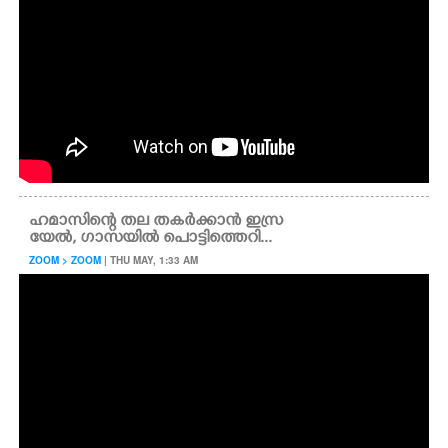
ഹമാസിന്റെ തല തകർക്കാൻ ഇസ്ര
യേൽ, ഗാസയിൽ പൊട്ടിത്തെറി...
ZOOM > ZOOM
| THU MAY, 1:33 AM