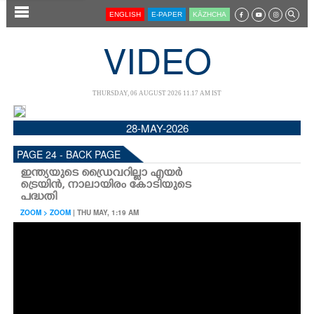
SECTIONS
ENGLISH
E-PAPER
KĀZHCHA
HOME
VIDEO
LATEST
AUDIO
THURSDAY, 06 AUGUST 2026 11.17 AM IST
NOTIFIED NEWS
28-MAY-2026
POLL
PAGE 24 - BACK PAGE
KERALA
ഇന്ത്യയുടെ ഡ്രൈവറില്ലാ എയർ
ട്രെയിൻ, നാലായിരം കോടിയുടെ
പദ്ധതി
LOCAL
ZOOM > ZOOM
| THU MAY, 1:19 AM
NEWS 360
CASE DIARY