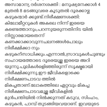
അസാമാന്യ ദർശനശക്തി : മനുഷ്യനേക്കാൾ 4
മുതൽ 8 മടങ്ങുവരെ കൂടുതൽ ദൂരക്കാഴ്ച
കഴുകന്മാർ ക്കുണ്ട്.നിരീക്ഷണശക്തി:
കിലോമീറ്ററുകൾ അകലെ നിന്ന് ഇരയെ
കണ്ടെത്താനും,പറന്നുയരുന്നതിനിട യിൽ
നിസ്സാരമായതെന്ന്
കണക്കാക്കാവുന്നചലനങ്ങൾപോലും
നിരീക്ഷിക്കാ നും
കഴുകന്സാധിക്കും.എന്നാൽ,സ്രാവുകൾചുണ്ടു
സഹായത്തോടെ ദൂരെയുള്ള ഇരയെ അറി
യുന്നു.പുലികൾഒളിഞ്ഞിരുന്ന് സൂക്ഷ്മമായി
നിരീക്ഷിക്കുന്നു.ഈ ജീവികളൊക്കെ
നിരീക്ഷണപാടവ ത്തിൽ
മികച്ചതാണ്.ലോകത്തിലെ ഏറ്റവും മികച്ച
നിരീക്ഷണപാടവമുള്ള ജീവികളിൽ
മുൻപന്തിയിൽ നിൽക്കുന്നത് കടുവ, സിംഹം,
കഴുകൻ, പാമ്പ് തുടങ്ങിയവയാണ്. ഇവയുടെ