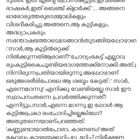
ടുത്തി:'ഇത് എന്റെ പ്രോസിക്യൂട്ടർ,ഇവർഅഭി
ഭാഷകർ,ഇത് ബെഞ്ച് ക്‌ളാർക്ക് '....അങ്ങനെ
ഓരോരുത്തരുടെജോലികളും
വിശദീകരിച്ചു.അങ്ങനെ,ആ കുട്ടികളും,
അദ്ധ്യാപകരും
സന്തോഷത്തോടെമടങ്ങാൻതുടങ്ങിയപ്പോഴാണ്,ഒ
:'സാർ,ആ കൂട്ടിൽഒറ്റക്ക്
നിൽക്കുന്നത്ആരാണ്?'ചോദ്യംകേട്ട് എല്ലാവ
രുംകുട്ടികൈചൂണ്ടിയഭാഗത്തേക്ക്നോക്കി.അത്,പ്രത
നിന്നിരുന്നപ്രതിയായിരുന്നു.അപ്പോഴാണ്
ഒരുഅശരീരിപോലെ ആ ശബ്ദം കേട്ടത് :' സാർ,
എന്നെമറന്നു! എനിക്കു വേണ്ടിയല്ലേ സാർ ഈ
സ്ഥാപനംതന്നെ പ്രവർത്തിക്കുന്നത്?
എന്നിട്ടും,സാർ,എന്നെ മറന്നു.ഇ പ്പോൾ ആ
കുട്ടിഅപ്രകാ രംചോദിച്ചില്ലെങ്കിലോ?
അതുതന്നെയാണ്പറഞ്ഞത്:
'കണ്ണുണ്ടായാൽപോരാ, കാണണം!'അത്
കേവലം കാഴ്ചയെക്കുറിച്ചല്ല, മറിച്ച് നിരീക്ഷണ