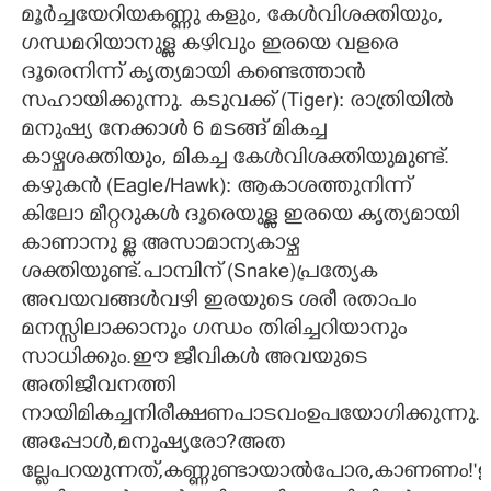
മൂർച്ചയേറിയകണ്ണു കളും, കേൾവിശക്തിയും,
ഗന്ധമറിയാനുള്ള കഴിവും ഇരയെ വളരെ
ദൂരെനിന്ന് കൃത്യമായി കണ്ടെത്താൻ
സഹായിക്കുന്നു. കടുവക്ക് (Tiger): രാത്രിയിൽ
മനുഷ്യ നേക്കാൾ 6 മടങ്ങ് മികച്ച
കാഴ്ചശക്തിയും, മികച്ച കേൾവിശക്തിയുമുണ്ട്.
കഴുകൻ (Eagle/Hawk): ആകാശത്തുനിന്ന്
കിലോ മീറ്ററുകൾ ദൂരെയുള്ള ഇരയെ കൃത്യമായി
കാണാനു ള്ള അസാമാന്യകാഴ്ച
ശക്തിയുണ്ട്.പാമ്പിന് (Snake)പ്രത്യേക
അവയവങ്ങൾവഴി ഇരയുടെ ശരീ രതാപം
മനസ്സിലാക്കാനും ഗന്ധം തിരിച്ചറിയാനും
സാധിക്കും.ഈ ജീവികൾ അവയുടെ
അതിജീവനത്തി
നായിമികച്ചനിരീക്ഷണപാടവംഉപയോഗിക്കുന്നു.
അപ്പോൾ,മനുഷ്യരോ?അത
ല്ലേപറയുന്നത്,കണ്ണുണ്ടായാൽപോര,കാണണം!"ഇ