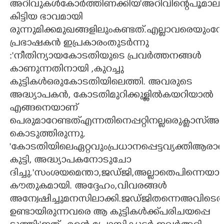
അറിവുകൾകോർത്തിണക്കിയ'അറിവിന്റെപൂമാ
കിട്ടിയ ഭാവമായി
രുന്നുമിക്കമുഖങ്ങളിലുംകണ്ടത്.എല്ലാവരെയുംനോ
പ്രഭാഷകൻ ഇപ്രകാരംതുടർന്നു
:"നീതിന്യായകോടതിയുടെ പ്രവർത്തനങ്ങൾ
കാണുന്നതിനായി ,കുറച്ചു
കുട്ടികൾഒരുകോടതിയിലെത്തി. അവരുടെ
അദ്ധ്യാപകൻ, കോടതിമുറിക്കുള്ളിൽകയറിയാൽ
എങ്ങനെയാണ്
പെരുമാറേണ്ടത്എന്നതിനെപ്പറ്റിനല്ലഒരുക്ലാസ്അവ
കൊടുത്തിരുന്നു.
'കോടതിയിലെഏറ്റവുംപ്രധാനപ്പെട്ടവ്യക്തിആരാ
കുട്ടി, അദ്ധ്യാപകനോടുചോ
ദിച്ചു.'സംശയമെന്താ,ജഡ്ജി,അല്ലാതെപിന്നെയാ
കൗതുകമായി. അദ്ദേഹം,വിവരങ്ങൾ
അന്വേഷിച്ചുമനസിലാക്കി.ജഡ്ജിതന്നെഅവിടെ
ഉണ്ടായിരുന്നവരെ ആ കുട്ടികൾക്ക്പരിചയപ്പെ