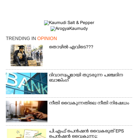
TRENDING IN
OPINION
തൊഴിൽ എവിടെ???
ദിവാസ്വപ്നമായി തുടരുന്ന പഞ്ചദിന
ബാങ്കിംഗ്
നീതി വൈകുന്നതിലെ നീതി നിഷേധം
പി.എഫ് പെൻഷൻ വൈകരുത് EPS
പെൻഷൻ വൈകുന്നു: