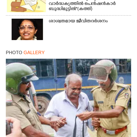
വാർദ്ധക്യത്തിൽ പെൻഷൻകാർ
ബുദ്ധിമുട്ടിൽ*(കത്ത്)
ശാശ്വതമായ ജീവിതദർശനം
PHOTO
GALLERY