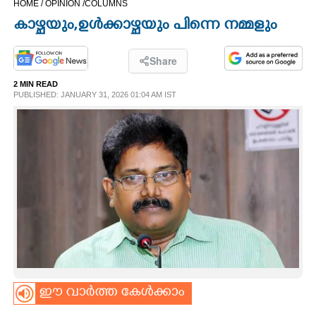
HOME /
OPINION /
COLUMNS
CINEMA
കാഴ്ചയും,ഉൾക്കാഴ്ചയും പിന്നെ നമ്മളും
OPINION
Share
2 MIN READ
PHOTOS
PUBLISHED: JANUARY 31, 2026 01:04 AM IST
LIFESTYLE
SPIRITUAL
INFO+
ART
ഈ വാർത്ത കേൾക്കാം
ASTRO