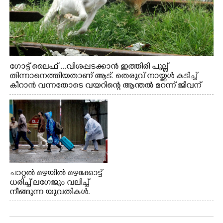
ഗോട്ട് ലൈഫ് ...വിശപ്പടക്കാൻ ഇത്തിരി പുല്ല്
തിന്നാനെത്തിയതാണ് ആട്. തെരുവ് നായ്ക്കൾ കടിച്ച്
കീറാൻ വന്നതോടെ വയറിന്റെ ആന്തൽ മറന്ന് ജീവന്
വേണ്ടിയായി ഓട്ടം. എറണാകുളം വാത്തുരുത്തിയിൽ
നിന്നുള്ള കാഴ്ച
ചാറ്റൽ മഴയിൽ മഴക്കോട്ട്
ധരിച്ച് ലഗേജും വലിച്ച്
നീങ്ങുന്ന യുവതികൾ.
എറണാകുളം മേനകയിൽ
നിന്നുള്ള കാഴ്ച