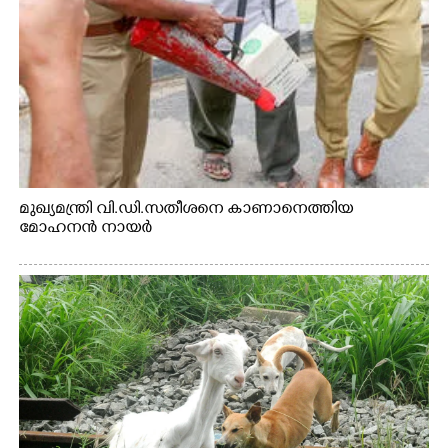
മുഖ്യമന്ത്രി വി.ഡി.സതീശനെ കാണാനെത്തിയ
മോഹനൻ നായർ