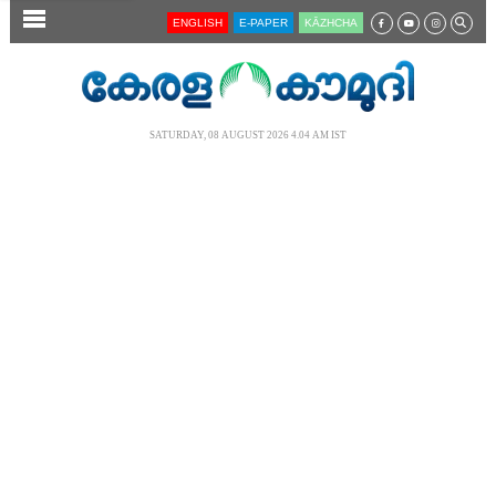
SECTIONS
ENGLISH
E-PAPER
KĀZHCHA
HOME
LATEST
SATURDAY, 08 AUGUST 2026 4.04 AM IST
AUDIO
NOTIFIED NEWS
POLL
KERALA
LOCAL
NEWS 360
CASE DIARY