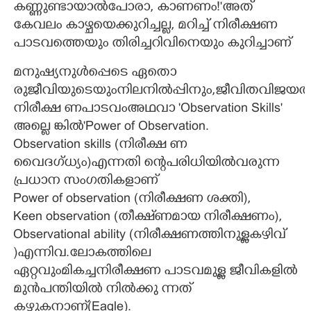
കണ്ണുണ്ടായാൽപോരാ, കാണണം!'അത്
കേവലം കാഴ്ചയെക്കുറിച്ചല്ല, മറിച്ച് നിരീക്ഷണ
CARTOONS
പാടവത്തെയും തിരിച്ചറിവിനെയും കുറിച്ചാണ്
LITERATURE
മനുഷ്യനുൾപ്പെടെ ഏതൊ
രുജീവിയുടെയുംനിലനിൽപ്പിനും,ജീവിതവിജയത്
ZOOM
നിരീക്ഷ ണപാടവംഅഥവാ 'Observation Skills'
അല്ലെ ങ്കിൽ'Power of Observation.
Observation skills (നിരീക്ഷ ണ
CONTACT US
വൈദഗ്ധ്യം)എന്നതി ന്റെപരിധിയിൽവരുന്ന
പ്രധാന സംഗതികളാണ്
Power of observation (നിരീക്ഷണ ശക്തി),
Keen observation (തീക്ഷ്ണമായ നിരീക്ഷണം),
Observational ability (നിരീക്ഷണത്തിനുള്ളകഴിവ്
)എന്നിവ.ലോകത്തിലെ
ഏറ്റവുംമികച്ചനിരീക്ഷണ പാടവമുള്ള ജീവികളിൽ
മുൻപന്തിയിൽ നിൽക്കു ന്നത്
കഴുകനാണ്(Eagle).