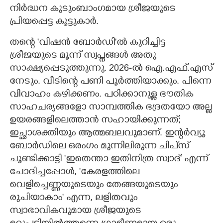
നിർദ്ധന കുടുംബാംഗമായ ശ്രീജയുടെ
പ്രിയപ്പെട്ട കൂട്ടുകാർ.
തന്റെ 'വിഷൻ ബോർഡി"ൽ കുറിച്ചിട്ട
ശ്രീജയുടെ മൂന്ന് സ്വപ്നങ്ങൾ അതു
സാക്ഷ്യപ്പെടുത്തുന്നു. 2026-ൽ ഐ.എഫ്.എസ്
നേടും. വീടിന്റെ പണി പൂർത്തിയാക്കും. പിന്നെ
വിവാഹം കഴിക്കണം. പഠിക്കാനുള്ള ഭൗതിക
സാഹചര്യങ്ങളോ സാമ്പത്തിക ഭദ്രതയോ അല്ല
ഉയരങ്ങളിലെത്താൻ സഹായിക്കുന്നത്;
ഇച്ഛാശക്തിയും ആത്മബലവുമാണ്. ഇന്റർവ്യൂ
ബോർഡിലെ ഒരംഗം മുന്നിലിരുന്ന ചിപ്‌സ്
ചൂണ്ടിക്കാട്ടി 'ഇതെന്താ ഇതിനിത്ര സ്വാദ്" എന്ന്
ചോദിച്ചപ്പോൾ,​ 'കേരളത്തിലെ
വെളിച്ചെണ്ണയുടെയും തേങ്ങയുടെയും
രുചിയാകാം" എന്ന, ലളിതവും
സ്വാഭാവികവുമായ ശ്രീജയുടെ