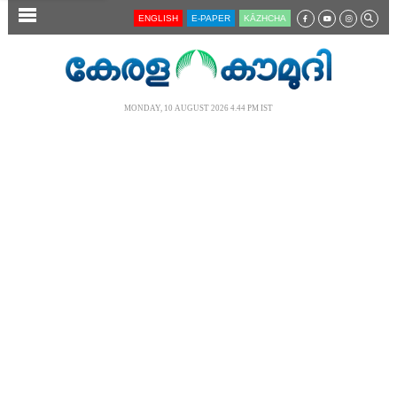
SECTIONS
ENGLISH
E-PAPER
KĀZHCHA
HOME
LATEST
MONDAY, 10 AUGUST 2026 4.44 PM IST
AUDIO
NOTIFIED NEWS
POLL
KERALA
LOCAL
NEWS 360
CASE DIARY