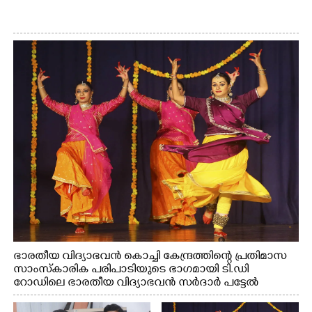
ഭാരതീയ വിദ്യാഭവൻ കൊച്ചി കേന്ദ്രത്തിന്റെ പ്രതിമാസ
സാംസ്കാരിക പരിപാടിയുടെ ഭാഗമായി ടി.ഡി
റോഡിലെ ഭാരതീയ വിദ്യാഭവൻ സർദാർ പട്ടേൽ
സഭാഗൃഹത്തിൽ എം. അക്ഷതയുടെ നേതൃത്വത്തിൽ
അവതരിപ്പിച്ച ലയ നമൻ കഥക് നൃത്തത്തിൽ നിന്ന്