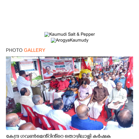
PHOTO
GALLERY
കേന്ദ്ര ഗവൺമെൻ്റിൻ്റെ തൊഴിലാളി കർഷക