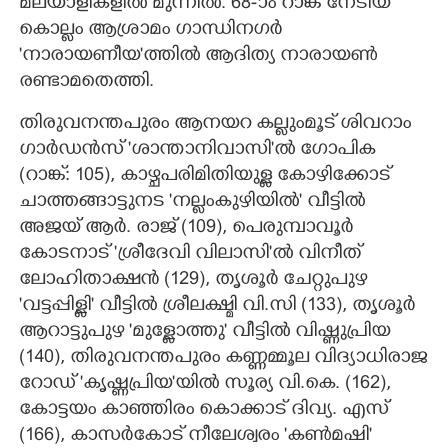
മലയാളികളിൽ മുന്നിൽ. 68-ാം റാങ്ക് നേടിയ
കൊല്ലം ആശ്രാമം ഗാന്ധിനഗർ
'നാരായണീയ"ത്തിൽ ആദിത്യ നാരായൺ
രണ്ടാമതെത്തി.
തിരുവനന്തപുരം ആനയറ കല്ലുംമൂട് ശിവറാം
ഗാർഡൻസ് 'ശാന്താനിവാസി"ൽ ഗോപിക
(റാങ്ക്: 105), കാഴ്ചപരിമിതിയുള്ള കോഴിക്കോട്
ചാത്തങ്ങാട്ടുനട 'നല്ലംകുഴിയിൽ" വീട്ടിൽ
അജയ് ആർ. രാജ് (109), പെരുമ്പാവൂർ
കോടനാട് 'ശ്രീദേവി വിലാസി"ൽ വിനീത്
ലോഹിതാക്ഷൻ (129), തൃശൂർ ചേറ്റുപുഴ
'വട്ടപ്പിള്ളി" വീട്ടിൽ ശ്രീലക്ഷ്മി വി.സി (133), തൃശൂർ
ആറാട്ടുപുഴ 'മുള്ളോത്തു" വീട്ടിൽ വിഷ്ണുപ്രിയ
(140), തിരുവനന്തപുരം കണ്ണമ്മൂല വിദ്യാധിരാജ
റോഡ് 'കൃഷ്ണപ്രിയ"യിൽ സൂര്യ വി.കെ. (162),
കോട്ടയം കാഞ്ഞിരം കൊക്കാട് ദിവ്യ. എസ്
(166), കാസർകോട് നീലേശ്വരം 'കൺമഷി"