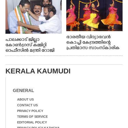
ഭാരതീയ വിദ്യാഭവൻ
പാലക്കാട് ജില്ലാ
കൊച്ചി കേന്ദ്രത്തിന്റെ
കോൺഗ്രസ് കമ്മിറ്റി
പ്രതിമാസ സാംസ്കാരിക
ഓഫീസിൽ മന്ത്രി റോജി
പരിപാടിയുടെ ഭാഗമായി
എം ജോണിന്
ടി.ഡി റോഡിലെ ഭാരതീയ
വിദ്യാഭവൻ സർദാർ
KERALA KAUMUDI
പട്ടേൽ സഭാഗൃഹത്തിൽ
എം. അക്ഷതയുടെ
നേതൃത്വത്തിൽ
അവതരിപ്പിച്ച ലയ നമൻ
GENERAL
കഥക് നൃത്തത്തിൽ നിന്ന്
ABOUT US
CONTACT US
PRIVACY POLICY
TERMS OF SERVICE
EDITORIAL POLICY
PRIVACY POLICY-KAZHCHA