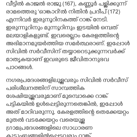
വീട്ടിൽ കാജൽ രാജു (167), കണ്ണൂർ പള്ളിക്കുന്ന്
രാമത്തെരു 'ഓങ്കാറി"ൽ നിതിൻ പ്രദീപ് (172)
എന്നിവർ ഇരുനൂറിനകത്ത് റാങ്ക് നേടി.
ഇരുന്നൂറിനും മുന്നൂറിനും ഇടയിൽ ഒമ്പത്
മലയാളികളുണ്ട്. ഇവരെല്ലാം കേരളത്തിന്റെ
അഭിമാനമുയർത്തിയ സമർത്ഥരാണ്. ഇപ്പോൾ
സിവിൽ സർവീസിന് തയ്യാറെടുക്കുന്നവർക്ക്
മാതൃകയാണ് ഇവരുടെ ജീവിതാനുഭവ
പാഠങ്ങൾ.
നഗരപ്രദേശങ്ങളിലുള്ളവരും സിവിൽ സർവീസ്
പരിശീലനത്തിന് സാമ്പത്തിക
ശേഷിയുള്ളവരുമാണ് മുമ്പൊക്കെ റാങ്ക്
പട്ടികയിൽ ഉൾപ്പെട്ടിരുന്നതെങ്കിൽ,​ ഇപ്പോൾ
അത് മാറിവരുന്നു. കേരളത്തിന്റെ തെക്കേയറ്റം
മുതൽ വടക്കേയറ്റം വരെയുള്ള
ഗ്രാമപ്രദേശങ്ങളിലെ സാധാരണ
കുടുംബങ്ങളിൽപ്പെട്ടവരും റാങ്ക്