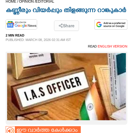
HOME /
OPINION /
EDITORIAL
CINEMA
കണ്ണീരും വിയർപ്പും തിളങ്ങുന്ന റാങ്കുകാർ
OPINION
Share
2 MIN READ
PHOTOS
PUBLISHED: MARCH 08, 2026 02:31 AM IST
READ
ENGLISH VERSION
LIFESTYLE
SPIRITUAL
INFO+
ART
ASTRO
ഈ വാർത്ത കേൾക്കാം