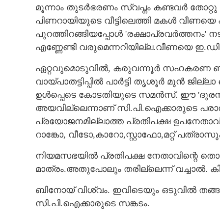
മൂന്നാം തുടർഭരണം സ്വപ്നം കണ്ടവർ തോറ്
പിണറായിയുടെ വീട്ടിലെത്തി മകൾ വീണയെ 
പുറത്തിറങ്ങിയപ്പോൾ 'രക്ഷാപ്രവർത്തന
പാളിയ അളിയൻ ഗ
എണ്ണേണ്ടി വരുമെന്നറിയില്ല.വീണയെ ഇ.ഡി സ
നന്ദിയും
ഏറ്റവുമൊടുവിൽ, കരുവന്നൂർ സഹകരണ ബാങ
വായ്പാതട്ടിപ്പിൽ പാർട്ടി തൃശൂർ മുൻ ജില്
ഉൾപ്പെടെ കോടതിയുടെ സമൻസ്. ഈ 'ദുരന്തങ്
അയവില്ലെന്നാണ് സി.പി.ഐക്കാരുടെ പരാതി. 
പ്രയോജനമില്ലാത്ത പ്രതിപക്ഷ ഉപനേതാവ് 
റാങ്കോ, വീടോ,കാറോ,സ്റ്റാഫോ,മറ്റ് പത്രാ
നിയമസഭയിൽ പ്രതിപക്ഷ നേതാവിന്റെ തൊട്
മാത്രം.അതുപോലും തരില്ലെന്ന് വച്ചാൽ. കിട
ബിനോയ് വിശ്വം. ഇവിടെയും ഒടുവിൽ തങ്ങ
സി.പി.ഐക്കാരുടെ സങ്കടം.