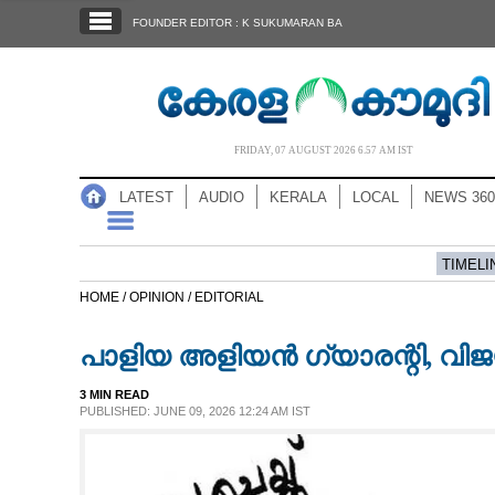
SECTIONS
FOUNDER EDITOR : K SUKUMARAN BA
HOME
LATEST
AUDIO
FRIDAY, 07 AUGUST 2026 6.57 AM IST
NOTIFIED NEWS
LATEST
AUDIO
KERALA
LOCAL
NEWS 360
POLL
KERALA
TIMELI
HOME /
OPINION /
EDITORIAL
LOCAL
പാളിയ അളിയൻ ഗ്യാരന്റി,​ വിജയ
NEWS 360
3 MIN READ
PUBLISHED: JUNE 09, 2026 12:24 AM IST
CASE DIARY