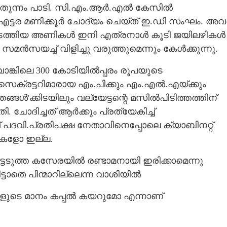
റു തുന്നം പാടി. സി.എം.ആർ.എൽ കേസിൽ
എട്ടര മണിക്കൂർ ചോദ്യം ചെയ്ത് ഇ.ഡി സംഘം. അവ
Copy Link
ം' നടത്തിയ അണികൾ ഇനി എത്രനാൾ കൂടി ജയിലഴികൾ
്യാരന്റി,​ വിജയത്തിന്
മൻസയച്ച് വിളിച്ചു വരുത്തുമെന്നും കേൾക്കുന്നു.
്കിലെ 300 കോടിയിൽപ്പരം രൂപയുടെ
ലാ സെക്രട്ടറിമാരായ എം.പിക്കും എം.എൽ.എയ്ക്കും
ങൾ'ക്കിടയിലും വല്യേട്ടന്റെ മസിൽപിടിത്തത്തിന്
ചോദിച്ചത് ആർക്കും പ്രത്യേകിച്ച്
പദവി.പ്രതിപക്ഷ നേതാവിനെപ്പോലെ ക്യാബിനറ്റ്
സുകളോ ഇല്ല.
ടടുത്ത കസേരയിൽ രണ്ടാമനായി ഇരിക്കാമെന്നു
്ടാതെ പിന്മാറില്ലെന്ന വാശിയിൽ
ളുടെ മാനം കപ്പൽ കയറുമോ എന്നാണ്