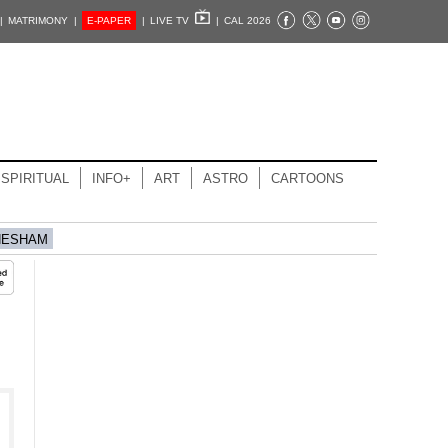
|
MATRIMONY |
E-PAPER
|
LIVE TV
|
CAL 2026
SPIRITUAL
INFO+
ART
ASTRO
CARTOONS
HESHAM