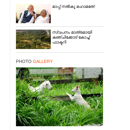
മാപ്പ് നൽകൂ മഹാമതേ!
സ്വപനം മാത്രമായി
കഞ്ചിക്കോട് കോച്ച്
ഫാക്ടറി
PHOTO
GALLERY
×