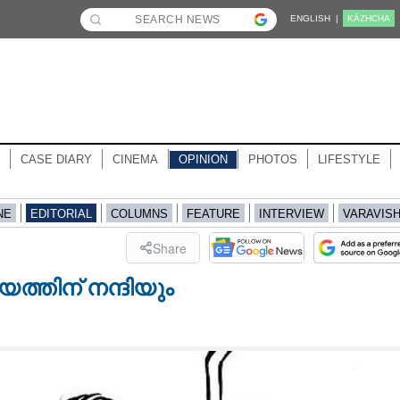
ENGLISH |
KĀZHCHA
CASE DIARY
CINEMA
OPINION
PHOTOS
LIFESTYLE
NE
EDITORIAL
COLUMNS
FEATURE
INTERVIEW
VARAVIS
Share
ത്തിന് നന്ദിയും