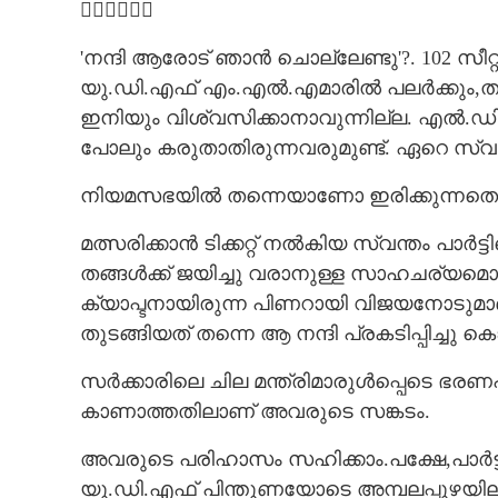

'നന്ദി ആരോട് ഞാൻ ചൊല്ലേണ്ടു'?. 102 സീറ
യു.ഡി.എഫ് എം.എൽ.എമാരിൽ പലർക്കും,തങ്
ഇനിയും വിശ്വസിക്കാനാവുന്നില്ല. എൽ.ഡി.
പോലും കരുതാതിരുന്നവരുമുണ്ട്. ഏറെ സ്വപ്ന
നിയമസഭയിൽ തന്നെയാണോ ഇരിക്കുന്നതെന്ന്
മത്സരിക്കാൻ ടിക്കറ്റ് നൽകിയ സ്വന്തം പാർട
തങ്ങൾക്ക് ജയിച്ചു വരാനുള്ള സാഹചര്യമൊ
ക്യാപ്ടനായിരുന്ന പിണറായി വിജയനോടുമ
തുടങ്ങിയത് തന്നെ ആ നന്ദി പ്രകടിപ്പിച്ചു 
സർക്കാരിലെ ചില മന്ത്രിമാരുൾപ്പെടെ ഭരണ
കാണാത്തതിലാണ് അവരുടെ സങ്കടം.
അവരുടെ പരിഹാസം സഹിക്കാം.പക്ഷേ,പാർട്ടി
യു.ഡി.എഫ് പിന്തുണയോടെ അമ്പലപ്പുഴയിലും,പ