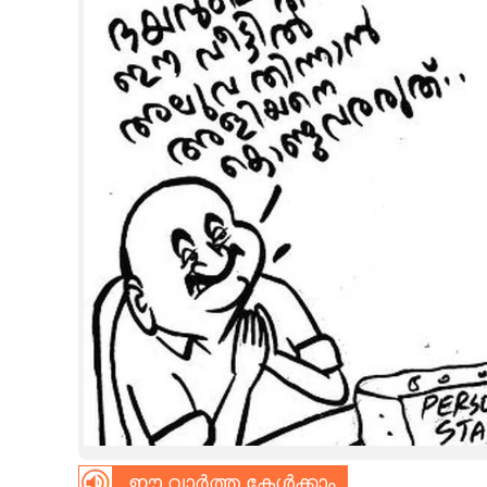
CINEMA
OPINION
PHOTOS
LIFESTYLE
SPIRITUAL
INFO+
ART
ASTRO
ഈ വാർത്ത കേൾക്കാം