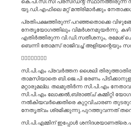
കെ.പി.സി.സി പ്രസിഡന്റ് സ്ഥാനത്തിരുന
യു.ഡി.എഫിലെ മറ്റ് മന്ത്രിമാർക്കും നേതാക
പ്രതിപക്ഷത്തിരുന്ന് പറഞ്ഞതൊക്കെ വിഴുങ്
നേതൃയോഗത്തിലും വിമർശനമുയർന്നു. കഴ
എതിർത്തിരുന്ന വി.ഡി.സതീശനും,​ രമേശ് ച
ബെന്നി തോമസ് രാജിവച്ച് അളിയന്റെയും സർക്

സി.പി.എം പ്രവ‌ർത്തന ശൈലി തിരുത്താതിര
താമസിയാതെ ബി.ജെ.പി ഭരണം പിടിക്കാനുള്ള
മറ്റാരുമല്ല. തലമുതിർന്ന സി.പി.എം നേതാവും
സി.പി.എം ലോക്കൽ,ബ്രാഞ്ച് കമ്മിറ്റി യോഗങ
നൽകിയവർക്കെതിരെ കുറ്റവിചാരണ തുടരുന്ന
നേതൃത്വം ശ്രമിക്കുന്നു.പുറത്തുവന്നത് തന്
സി.പി.എമ്മിന് ഇപ്പോൾ ശനിദശയാണത്രെ.എ