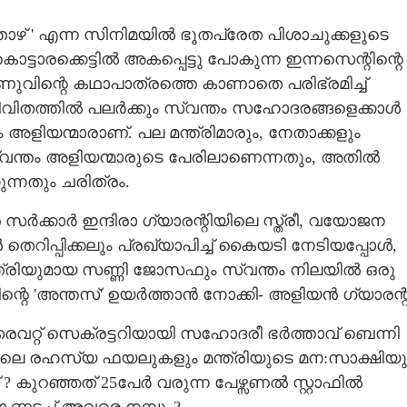
ത്താഴ് ' എന്ന സിനിമയിൽ ഭൂതപ്രേത പിശാചുക്കളുടെ
്ടാരക്കെട്ടിൽ അകപ്പെട്ടു പോകുന്ന ഇന്നസെന്റിന്റെ
േണുവിന്റെ കഥാപാത്രത്തെ കാണാതെ പരിഭ്രമിച്ച്
 ജീവിതത്തിൽ പലർക്കും സ്വന്തം സഹോദരങ്ങളെക്കാൾ
ം അളിയന്മാരാണ്. പല മന്ത്രിമാരും,​ നേതാക്കളും
ം സ്വന്തം അളിയന്മാരുടെ പേരിലാണെന്നതും, അതിൽ
ന്നതും ചരിത്രം.
സർക്കാർ ഇന്ദിരാ ഗ്യാരന്റിയിലെ സ്ത്രീ,​ വയോജന
ൾ തെറിപ്പിക്കലും പ്രഖ്യാപിച്ച് കൈയടി നേടിയപ്പോൾ,
്ത്രിയുമായ സണ്ണി ജോസഫും സ്വന്തം നിലയിൽ ഒരു
രിന്റെ 'അന്തസ്' ഉയർത്താൻ നോക്കി- അളിയൻ ഗ്യാരന്റ
വറ്റ് സെക്രട്ടറിയായി സഹോദരീ ഭർത്താവ് ബെന്നി
ിലെ രഹസ്യ ഫയലുകളും മന്ത്രിയുടെ മന:സാക്ഷിയു
് ? കുറഞ്ഞത് 25പേർ വരുന്ന പേഴ്സണൽ സ്റ്റാഫിൽ