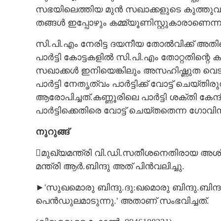
സഭയിലെത്തിയ മുൻ സഖാക്കളുടെ കുത്തുവാക്ക
തങ്ങൾ ഇപ്പോഴും കമ്മ്യൂണിസ്റ്റുകാരാണെന്
സി.പി.എം നേരിട്ട ദയനീയ തോൽവിക്ക് അതി
പാർട്ടി കോട്ടകളിൽ സി.പി.എം തോറ്റതിന്റെ
സഖാക്കൾ ഇനിയെങ്കിലും അസഹിഷ്ണുത വെട
പാർട്ടി നേതൃത്വം പാർട്ടിക്ക് വോട്ട് ചെയ്
ആരോപിച്ചത്.കണ്ണൂരിലെ പാർട്ടി ശക്തി കേന്ദ
പാർട്ടിക്കെതിരെ വോട്ട് ചെയ്തതെന്ന ഗോവിന്ദ
നുറുങ്ങ്
മുഖ്യമന്ത്രി വി.ഡി.സതീശനെതിരായ അശ്ല
മന്ത്രി ആർ.ബിന്ദു അത് പിൻവലിച്ചു.
►'സുഖമൊരു ബിന്ദു.ദു:ഖമൊരു ബിന്ദു.ബിന്ദ
പെൻഡുലമാടുന്നു.' അതാണ് സംഭവിച്ചത്.