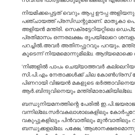
സ്വന്തം പാർട്ടിക്കാരുമുണ്ടെങ്കിലും എങ്ങനെ
നിയമിക്കപ്പെട്ടത് വെറും ആപ്പ ഊപ്പ അളിയന
പഞ്ചായത്ത് പ്രസിഡന്റുമാണ്. മാതൃകാ പൊ
അളിയൻ മന്ത്രി. സെക്രട്ടേറിയറ്റിലെ ഡെപ്യൂ
പ്രതിമാസം ഒന്നരലക്ഷം രൂപയിലേറെ ശമ്പളം
പറച്ചിൽ.അവർ അതിനപ്പുറവും പറയും. മന്ത്രി
കൂടെന്ന് നിയമമൊന്നുമില്ല. ആദ്യമൊക്കെ അദ
'നിങ്ങളിൽ പാപം ചെയ്യാത്തവർ കല്ലെറിയട
സി.പി.എം നേതാക്കൾക്ക് ചില കോൺഗ്രസ് നേ
പിണറായി വിജയൻ മകളുടെ ഭർത്താവിനെയു
ആർ.ബിന്ദുവിനെയും മന്ത്രിമാരാക്കിയില്ലേ.
ബന്ധുനിയമനത്തിന്റെ പേരിൽ ഇ.പി.ജയരാജനു
വന്നില്ലേ.സർവകലാശാലകളിലും കോർപ്പ
വകുപ്പുകളിലും പിൻവാതിലും മുൻവാതിലും വ
ബന്ധുക്കളല്ലേ.‌‌ പക്ഷേ, 'ആശാനക്ഷരമൊന്നു