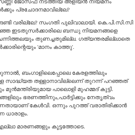
്ന് സണ്ണി ജോസഫ് നടത്തിയ അളിയൻ നിയമനം
്കൾക്കും പ്രചോദനമാവില്ലേ?
ങേണ്ടി വരില്ലേ? സംഗതി പുലിവാലായി. കെ.പി.സി.സി
ിഞ്ഞ ഇടതുസർക്കാരിലെ ബന്ധു നിയമനങ്ങളെ
െന്നിത്തലയും തുണച്ചതുമില്ല. ഗത്യന്തരമില്ലാതെ
കാരിന്റെയും 'മാനം കാത്തു'.
ുന്നാൽ, ബംഗാളിലെപ്പോലെ കേരളത്തിലും
 സാദ്ധ്യത തള്ളാനാവില്ലെന്ന് തുറന്ന് പറഞ്ഞത്
 മുൻമന്ത്രിയുമായ പാലൊളി മുഹമ്മദ് കുട്ടി.
്ങളിലും ഭരണത്തിനും,പാർട്ടിക്കും നേത‌ൃത്വം
തായാണ് കേൾവി. ഒന്നും പുറത്ത് വരാതിരിക്കാൻ
നെ ധാരാളം.
Share this link
ല്ലാ മാരണങ്ങളും കൂട്ടത്തോടെ.