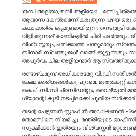
CARTOONS
'തമ്പി അളിയാ,തമ്പി അളിയോ.. 'മണിച്ചിത്ര
ആവാസ കേന്ദ്രമെന്ന് കരുതുന്ന പഴയ ഒരു കൊട
കഥാപാത്രം ഒപ്പമുണ്ടായിരുന്ന നെടുമുടി വ
LITERATURE
വിളിക്കുന്നത് കാണികളിൽ ചിരി പടർത്തും.
വിശ്വസ്തരും,ചതിക്കാത്ത ചന്തുമാരും സ്വന്ത
ZOOM
ബിനാമി സ്വത്തുക്കൾ വാങ്ങിക്കൂട്ടുന്നതു
അപൂർവം ചില അളിയന്മാർ ആ സ്വത്ത് മുക്കു
CONTACT US
രണ്ടാഴ്ചമുമ്പ് അധികാരമേറ്റ വി.ഡി.സതീശൻ 
ക്ഷേമ കാര്യങ്ങൾക്കു പുറമെ, മഞ്ഞക്കുറ്റിക
കെ.പി.സി.സി പ്രസിഡന്റും, വൈദ്യുതി മന
ഗ്യാരന്റി കൂടി നടപ്പിലാക്കി പുതിയ സർക്കാ
തന്റെ പേഴ്സണൽ സ്റ്റാഫിൽ അഡിഷണൽ പ്രൈ
തോമസിനെ നിയമിച്ചു. മന്ത്രിയുടെ ഓഫീസ
സൂക്ഷിക്കാൻ ഇത്രയും വിശ്വസ്തൻ മറ്റാരുണ്ട