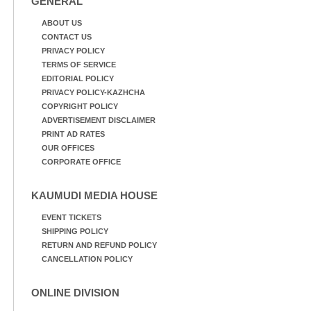
GENERAL
പങ്കെടുത്തുകൊണ്ട്
മുദ്രാവാക്യം വിളിക്കുന്ന
ABOUT US
മുൻ മന്ത്രി എസ്. ശർമ്മ
CONTACT US
PRIVACY POLICY
TERMS OF SERVICE
EDITORIAL POLICY
PRIVACY POLICY-KAZHCHA
COPYRIGHT POLICY
ADVERTISEMENT DISCLAIMER
PRINT AD RATES
OUR OFFICES
CORPORATE OFFICE
KAUMUDI MEDIA HOUSE
EVENT TICKETS
SHIPPING POLICY
RETURN AND REFUND POLICY
CANCELLATION POLICY
ONLINE DIVISION