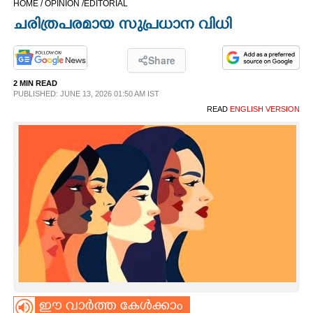
HOME /
OPINION /
EDITORIAL
CINEMA
ചരിത്രപരമായ സുപ്രധാന വിധി
OPINION
Share
2 MIN READ
PHOTOS
PUBLISHED: JUNE 13, 2026 01:50 AM IST
READ
ENGLISH VERSION
LIFESTYLE
SPIRITUAL
INFO+
ART
ASTRO
ഈ വാർത്ത കേൾക്കാം