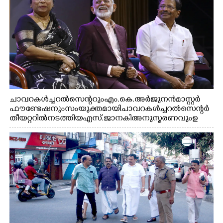
ചാവറ കൾച്ചറൽ സെന്ററും എം.കെ. അർജുനൻ മാസ്റ്റർ
ഫൗണ്ടേഷനും സംയുക്തമായി ചാവറ കൾച്ചറൽ സെന്റർ
തീയറ്ററിൽ നടത്തിയ എസ്. ജാനകി അനുസ്മരണവും ഉ
ദ്ഘാടനം ചെയ്യാനെത്തിയ സംഗീത സംവിധായകൻ ജെറി
അമൽദേവ്, ഗായിക ജെൻസി, എം.കെ. അർജുനൻ
ഫൗണ്ടേഷൻ ചെയർമാൻ ഡോ. രാധാകൃഷ്ണൻ എന്നിവർ