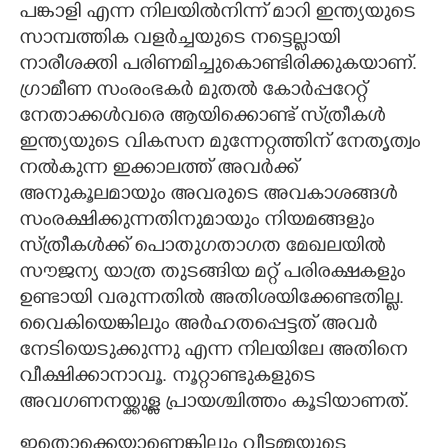
പങ്കാളി എന്ന നിലയിൽനിന്ന് മാറി ഇന്ത്യയുടെ
സാമ്പത്തിക വളർച്ചയുടെ നട്ടെല്ലായി
നാരീശക്തി പരിണമിച്ചുകൊണ്ടിരിക്കുകയാണ്.
ഗ്രാമീണ സംരംഭകർ മുതൽ കോർപ്പറേറ്റ്
നേതാക്കൾവരെ ആയിക്കൊണ്ട് സ്‌ത്രീകൾ
ഇന്ത്യയുടെ വികസന മുന്നേറ്റത്തിന് നേതൃത്വം
നൽകുന്ന ഇക്കാലത്ത് അവർക്ക്
അനുകൂലമായും അവരുടെ അവകാശങ്ങൾ
സംരക്ഷിക്കുന്നതിനുമായും നിയമങ്ങളും
സ്‌ത്രീകൾക്ക് പൊതുഗതാഗത മേഖലയിൽ
സൗജന്യ യാത്ര തുടങ്ങിയ മറ്റ് പരിരക്ഷകളും
ഉണ്ടായി വരുന്നതിൽ അതിശയിക്കേണ്ടതില്ല.
വൈകിയെങ്കിലും അർഹതപ്പെട്ടത് അവർ
നേടിയെടുക്കുന്നു എന്ന നിലയിലേ അതിനെ
വീക്ഷിക്കാനാവൂ. നൂറ്റാണ്ടുകളുടെ
അവഗണനയ്ക്കുള്ള പ്രായശ്ചിത്തം കൂടിയാണത്.
ഇതൊക്കെയാണെങ്കിലും വീട്ടമ്മയുടെ