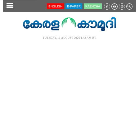
SECTIONS
ENGLISH
E-PAPER
KĀZHCHA
HOME
LATEST
TUESDAY, 11 AUGUST 2026 1.42 AM IST
AUDIO
NOTIFIED NEWS
POLL
KERALA
LOCAL
NEWS 360
CASE DIARY