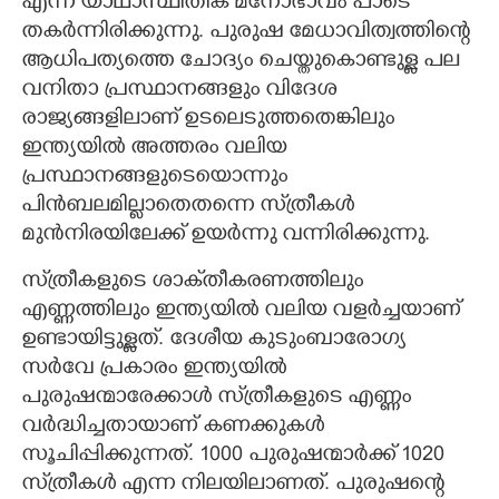
എന്ന യാഥാസ്ഥിതിക മനോഭാവം പാടെ
തകർന്നിരിക്കുന്നു. പുരുഷ മേധാവിത്വത്തിന്റെ
ആധിപത്യത്തെ ചോദ്യം ചെയ്തുകൊണ്ടുള്ള പല
വനിതാ പ്രസ്ഥാനങ്ങളും വിദേശ
രാജ്യങ്ങളിലാണ് ഉടലെടുത്തതെങ്കിലും
ഇന്ത്യയിൽ അത്തരം വലിയ
പ്രസ്ഥാനങ്ങളുടെയൊന്നും
പിൻബലമില്ലാതെതന്നെ സ്‌ത്രീകൾ
മുൻനിരയിലേക്ക് ഉയർന്നു വന്നിരിക്കുന്നു.
സ്‌ത്രീകളുടെ ശാക്‌തീകരണത്തിലും
എണ്ണത്തിലും ഇന്ത്യയിൽ വലിയ വളർച്ചയാണ്
ഉണ്ടായിട്ടുള്ളത്. ദേശീയ കുടുംബാരോഗ്യ
സർവേ പ്രകാരം ഇന്ത്യയിൽ
പുരുഷന്മാരേക്കാൾ സ്‌ത്രീകളുടെ എണ്ണം
വർദ്ധിച്ചതായാണ് കണക്കുകൾ
സൂചിപ്പിക്കുന്നത്. 1000 പുരുഷന്മാർക്ക് 1020
സ്‌ത്രീകൾ എന്ന നിലയിലാണത്. പുരുഷന്റെ