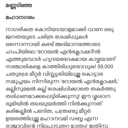
മണ്ണടിഞ്ഞ
Copy Link
മഹാനഗരം
നാഗരികത കൊടിയടയാളമാക്കി വാണ ഒരു
ജനതയുടെ ചരിത്ര ശേഷിപ്പുകൾ
ഒന്നൊന്നായി കണ്ട് അഭിമാനത്തോടെ
ഹംപിയിലെ 'റോയൽ എൻക്ലോഷറി"ൽ
എത്തുമ്പോൾ ഹൃദയഭേദകമായ കാഴ്ചയാണ്
സഞ്ചാരികളെ കാത്തിരിപ്പുണ്ടാവുക! 59,​000
ചതുരശ്ര മീറ്റർ വിസ്തൃതിയിലുള്ള കൊട്ടാര
സമുച്ചയം നിന്നിരുന്ന 'റോയൽ എൻക്ലോഷർ,​"
കല്ലിനുമേൽ കല്ല് ശേഷിപ്പിക്കാതെ തകർത്തു
തരിപ്പണമാക്കപ്പെട്ടിരിക്കുന്നു! ഈ ശ്മശാന
ഭൂമിയിൽ തലയുയർത്തി നിൽക്കുന്നത്
കരിങ്കല്ലിൽ പണിത,​ പന്ത്രണ്ടു മീറ്റർ
ഉയരത്തിലുള്ള മഹാനവമി ഡബ്ബ എന്ന
രാജാവിന്റെ നിലപാടുതറ മാത്രം! ഇതിനു