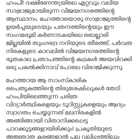
ഹംപി! ദക്ഷിണേന്ത്യയിലെ ഏറ്റവും വലിയ
CARTOONS
സാമ്രാജ്യമായിരുന്ന വിജയനഗരത്തിന്റെ
ആസ്ഥാനം. മഹത്തായൊരു സാമ്രാജ്യത്തിന്റെ
ഉയർച്ചയുടെയും പതനത്തിന്റെയും ഈ
LITERATURE
സംഗമഭൂമി കർണാടകയിലെ ബെല്ലാരി
ജില്ലയിൽ തുംഗഭദ്ര നദിയുടെ തീരത്ത്,​ പർവത
ZOOM
നിരകളുടെ കാവലിൽ വിജയനഗരത്തിന്റെ
ഭൂതകാല പ്രതാപത്തിന്റെ കഥകൾ അയവിറക്കി
CONTACT US
ഒരു പകൽക്കിനാവ് പോലെ വിരാജിക്കുന്നു.
മഹത്തായ ആ സാംസ്‌കാരിക
പൈതൃകത്തിന്റെ തിരുശേഷിപ്പുകൾ തേടി
ഹംപിയിലെത്തുന്ന ചരിത്ര
വിദ്യാർത്ഥികളെയും ടൂറിസ്റ്റുകളെയും ആദ്യം
സ്വാഗതം ചെയ്യുന്നത് മലനിരകളിൽ
അങ്ങിങ്ങായി വിതാനിക്കപ്പെട്ട
പാറക്കൂട്ടങ്ങളായിരിക്കും! പ്രകൃതിയുടെ
അജ്ഞാത കരങ്ങളാൽ പല വലിപ്പത്തിലും