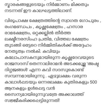
സ്മാരകങ്ങളുടെയും നിർമ്മാണം മിക്കതും
നടന്നത് ഈ കാലഘട്ടത്തിലാണ്.
വിരൂപാക്ഷ ക്ഷേത്രത്തിന്റെ സ്വാഗത ഗോപുരം ,
രംഗമണ്ഡപം , കൃഷ്ണക്ഷേത്രം , ഹസാര
രാമക്ഷേത്രം, ഒറ്റക്കല്ലിൽ തീർത്ത
ലക്ഷ്മീനരസിംഹ പ്രതിമ, വിത്തല ക്ഷേത്രം
തുടങ്ങി ഒട്ടേറെ നിർമ്മിതികൾക്ക് അദ്ദേഹം
നേതൃത്വം നൽകി. കവിയും
കലോപാസകനുമായിരുന്ന കൃഷ്ണദേവയുടെ
രാജസദസ് തെന്നാലിരാമൻ അടക്കമുള്ള 'അഷ്ട
ദിഗ്ഗജങ്ങൾ" എന്ന കവി സദസുകൊണ്ട്
സമ്പന്നമായിരുന്നു . ഏഴുലക്ഷം വരുന്ന
കാലാൾപ്പടയും ഒന്നരലക്ഷം കുതിരകളും 500
×
ആനകളും ഉൾപ്പെട്ട വൻ
Share this link
സൈന്യമായിരുന്നുവത്രേ അക്കാലത്ത്
സജ്ജീകരിക്കപ്പെട്ടിരുന്നത്!