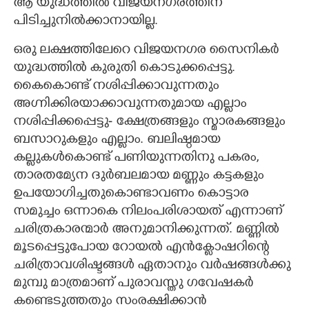
ആ യുദ്ധത്തിൽ വിജയനഗരത്തിന്
പിടിച്ചുനിൽക്കാനായില്ല.
ഒരു ലക്ഷത്തിലേറെ വിജയനഗര സൈനികർ
യുദ്ധത്തിൽ കുരുതി കൊടുക്കപ്പെട്ടു.
കൈകൊണ്ട് നശിപ്പിക്കാവുന്നതും
അഗ്നിക്കിരയാക്കാവുന്നതുമായ എല്ലാം
നശിപ്പിക്കപ്പെട്ടു- ക്ഷേത്രങ്ങളും സ്മാരകങ്ങളും
ബസാറുകളും എല്ലാം. ബലിഷ്ഠമായ
കല്ലുകൾകൊണ്ട് പണിയുന്നതിനു പകരം,​
താരതമ്യേന ദുർബലമായ മണ്ണും കട്ടകളും
ഉപയോഗിച്ചതുകൊണ്ടാവണം കൊട്ടാര
സമുച്ചം ഒന്നാകെ നിലംപരിശായത് എന്നാണ്
ചരിത്രകാരന്മാർ അനുമാനിക്കുന്നത്. മണ്ണിൽ
മൂടപ്പെട്ടുപോയ റോയൽ എൻക്ലോഷറിന്റെ
ചരിത്രാവശിഷ്ടങ്ങൾ ഏതാനും വർഷങ്ങൾക്കു
മുമ്പു മാത്രമാണ് പുരാവസ്തു ഗവേഷകർ
കണ്ടെടുത്തതും സംരക്ഷിക്കാൻ