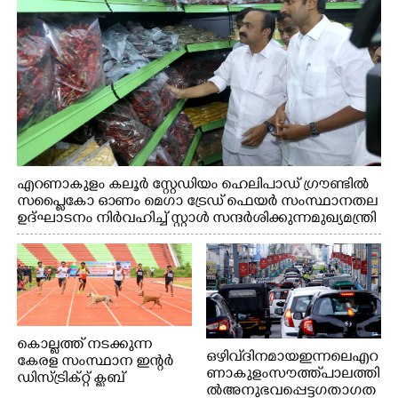
എറണാകുളം കലൂർ സ്റ്റേഡിയം ഹെലിപാഡ് ഗ്രൗണ്ടിൽ
സപ്ളൈകോ ഓണം മെഗാ ട്രേഡ് ഫെയർ സംസ്ഥാനതല
ഉദ്ഘാടനം നിർവഹിച്ച് സ്റ്റാൾ സന്ദർശിക്കുന്ന മുഖ്യമന്ത്രി
വി.ഡി. സതീശൻ. മന്ത്രി അനൂപ് ജേക്കബ് സമീപം
കൊല്ലത്ത് നടക്കുന്ന
ഒഴിവ് ദിനമായ ഇന്നലെ എറ
കേരള സംസ്ഥാന ഇന്റർ
ണാകുളം സൗത്ത് പാലത്തി
ഡിസ്ട്രിക്റ്റ് ക്ലബ്
ൽ അനുഭവപ്പെട്ട ഗതാഗത
അത്‌ലറ്റിക്