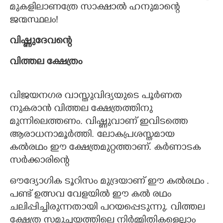
മുകളിലാണത്രേ സാക്ഷാൽ ഹനുമാന്റെ
ജന്മസ്ഥലം!
വിഷ്ണുദേവന്റെ
വിത്തല ക്ഷേത്രം
വിജയനഗര വാസ്തുവിദ്യയുടെ പൂർണത
നുകരാൻ വിത്തല ക്ഷേത്രത്തിനു
മുന്നിലെത്തണം. വിഷ്ണുവാണ് ഇവിടത്തെ
ആരാധനാമൂർത്തി. ലോകപ്രശസ്തമായ
കൽരഥം ഈ ക്ഷേത്രമുറ്റത്താണ്. കർണാടക
സർക്കാരിന്റെ
ഔദ്യോഗിക ടൂറിസം മുദ്ര‌യാണ് ഈ കൽരഥം .
പണ്ട് ഉത്സവ വേളയിൽ ഈ കൽ രഥം
ചലിപ്പിച്ചിരുന്നതായി പറയപ്പെടുന്നു. വിത്തല
ക്ഷേത്ര സമുച്ചയത്തിലെ നിർമ്മിതികളെല്ലാം