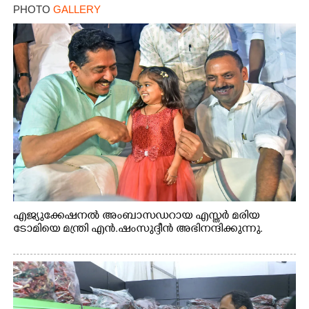
PHOTO
GALLERY
എജ്യുക്കേഷനൽ അംബാസഡറായ എസ്തർ മരിയ
ടോമിയെ മന്ത്രി എൻ.ഷംസുദ്ദീൻ അഭിനന്ദിക്കുന്നു.