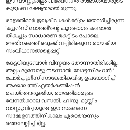
ഈ വാസ്തുശില്പം വിജയനഗര രാജാക്കന്മാരുടെ
കുടുംബ ക്ഷേത്രമായിരുന്നു.
രാജ്ഞിമാർ ജലക്രീഡകൾക്ക് ഉപയോഗിച്ചിരുന്ന
'ക്യൂൻസ് ബാത്തി"ന്റെ പുറംഭാഗം കണ്ടാൽ
തികച്ചും സാധാരണ കെട്ടിടം പോലെ.
അതിനകത്ത് ഒരുക്കിവച്ചിരിക്കുന്ന രാജകീയ
സംവിധാനങ്ങളെപ്പറ്റി
കേട്ടറിയുമ്പോൾ വിസ്മയം തോന്നാതിരിക്കില്ല.
അല്പം മുമ്പോട്ടു നടന്നാൽ 'ലോട്ടസ് മഹൽ."
പോർച്ചുഗീസ് സാങ്കേതികവിദ്യ ഉപയോഗിച്ച്
അക്കാലത്ത് എയർകണ്ടിഷൻ
ചെയ്‌തൊരുക്കിയ,​ രാജ്ഞിമാരുടെ
വേനൽക്കാല വസതി. ഹിന്ദു- മുസ്ലിം
വാസ്തുവിദ്യയുടെ ഈ സമഞ്ജസ
സമ്മേളനത്തിന് കാലം ഏറെയെന്നും
മങ്ങലേല്പിച്ചിട്ടില്ല.