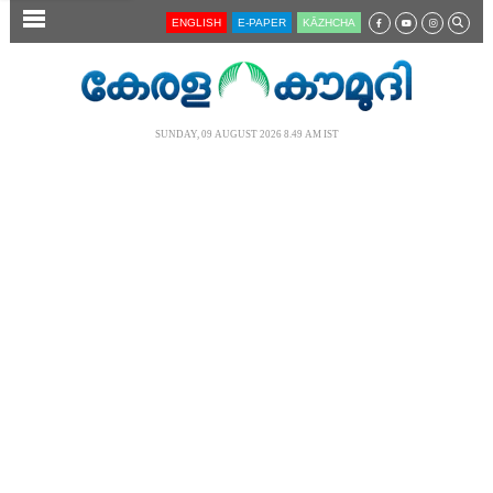
SECTIONS
ENGLISH
E-PAPER
KĀZHCHA
HOME
LATEST
SUNDAY, 09 AUGUST 2026 8.49 AM IST
AUDIO
NOTIFIED NEWS
POLL
KERALA
LOCAL
NEWS 360
CASE DIARY