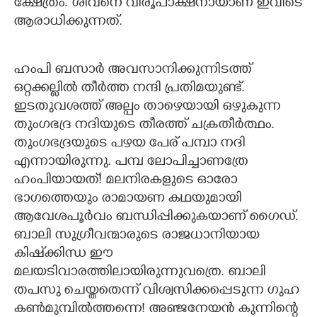
ക്ഷേത്രം. ശിവനെ വിരൂപാക്ഷനായാണ് ഇവിടെ
ആരാധിക്കുന്നത്.
ഹംപി ബസാർ അവസാനിക്കുന്നിടത്ത്
ഒറ്റക്കല്ലിൽ തീർത്ത നന്ദി പ്രതിമയുണ്ട്.
ഇടതുവശത്ത് അല്പം താഴെയായി ഒഴുകുന്ന
തുംഗഭദ്ര നദിയുടെ തീരത്ത് ചക്രതീർത്ഥം.
തുംഗഭദ്ര‌യുടെ പഴയ പേര് പമ്പാ നദി
എന്നായിരുന്നു. പമ്പ ലോപിച്ചാണത്രേ
ഹംപിയായത്! മലനിരകളുടെ ഓരോ
ഭാഗത്തെയും രാമായണ കഥയുമായി
ആവേശപൂർവം ബന്ധിപ്പിക്കുകയാണ് ഗൈഡ്.
ബാലി സുഗ്രീവന്മാരുടെ രാജധാനിയായ
കിഷ്‌ക്കിന്ധ ഈ
മലയടിവാരത്തിലായിരുന്നുവത്രെ. ബാലി
തപസു ചെയ്തതെന്ന് വിശ്വസിക്കപ്പെടുന്ന ഗുഹ
കൺമുമ്പിൽത്തന്നെ! അഞ്ജനേയൻ കുന്നിന്റെ