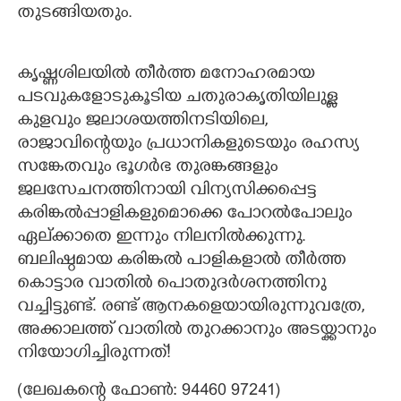
തുടങ്ങിയതും.
കൃഷ്ണശിലയിൽ തീർത്ത മനോഹരമായ
പടവുകളോടുകൂടിയ ചതുരാകൃതിയിലുള്ള
കുളവും ജലാശയത്തിനടിയിലെ,​
രാജാവിന്റെയും പ്രധാനികളുടെയും രഹസ്യ
സങ്കേതവും ഭൂഗർഭ തുരങ്കങ്ങളും
ജലസേചനത്തിനായി വിന്യസിക്കപ്പെട്ട
കരിങ്കൽപ്പാളികളുമൊക്കെ പോറൽപോലും
ഏല്ക്കാതെ ഇന്നും നിലനിൽക്കുന്നു.
ബലിഷ്ഠമായ കരിങ്കൽ പാളികളാൽ തീർത്ത
കൊട്ടാര വാതിൽ പൊതുദർശനത്തിനു
വച്ചിട്ടുണ്ട്. രണ്ട് ആനകളെയായിരുന്നുവത്രേ,​
അക്കാലത്ത് വാതിൽ തുറക്കാനും അടയ്ക്കാനും
നിയോഗിച്ചിരുന്നത്!
(ലേഖകന്റെ ഫോൺ: 94460 97241)​