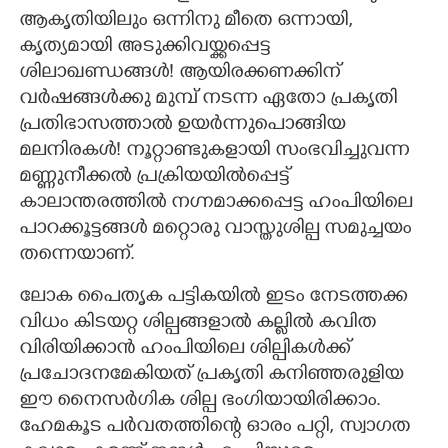
ആകൃതിയിലും ഒന്നിനു മീതെ ഒന്നായി,​
കൃത്യമായി അടുക്കിവയ്ക്കപ്പെട്ട
ശിലാഖണ്ഡങ്ങൾ! ആയിരക്കണക്കിന്
വർഷങ്ങൾക്കു മുമ്പ് നടന്ന ഏതോ പ്രകൃതി
പ്രതിഭാസത്താൽ ഉയർന്നുപൊങ്ങിയ
മലനിരകൾ! നൂറ്റാണ്ടുകളായി സംഭവിച്ചുവന്ന
മണ്ണുനീക്കൽ പ്രക്രിയയിൽപ്പെട്ട്
കാലാന്തരത്തിൽ നഗ്നമാക്കപ്പെട്ട ഹംപിയിലെ
പാറക്കൂട്ടങ്ങൾ മറ്റൊരു വാസ്തുശില്പ സമുച്ചയം
തന്നെയാണ്.
ലോക പൈതൃക പട്ടികയിൽ ഇടം നേടത്തക്ക
വിധം കിടയറ്റ ശില്പങ്ങളാൽ കല്ലിൽ കവിത
വിരിയിക്കാൻ ഹംപിയിലെ ശില്പികൾക്ക്
പ്രചോദനമേകിയത് പ്രകൃതി കനിഞ്ഞരുളിയ
ഈ നൈസർഗിക ശില്പ ഭംഗിയായിരിക്കാം.
ഹേമകൂട പർവതത്തിന്റെ ഓരം പറ്റി, സ്വാഗത