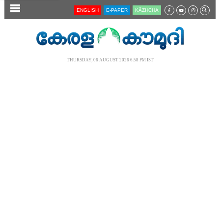
SECTIONS
ENGLISH
E-PAPER
KĀZHCHA
HOME
LATEST
THURSDAY, 06 AUGUST 2026 6.58 PM IST
AUDIO
NOTIFIED NEWS
POLL
KERALA
LOCAL
NEWS 360
CASE DIARY