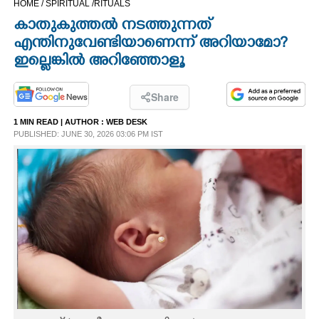
HOME /
SPIRITUAL /
RITUALS
CINEMA
കാതുകുത്തൽ നടത്തുന്നത്
എന്തിനുവേണ്ടിയാണെന്ന് അറിയാമോ?
OPINION
ഇല്ലെങ്കിൽ അറിഞ്ഞോളൂ
PHOTOS
Share
1 MIN READ
| AUTHOR :
WEB DESK
PUBLISHED: JUNE 30, 2026 03:06 PM IST
LIFESTYLE
SPIRITUAL
INFO+
ART
ASTRO