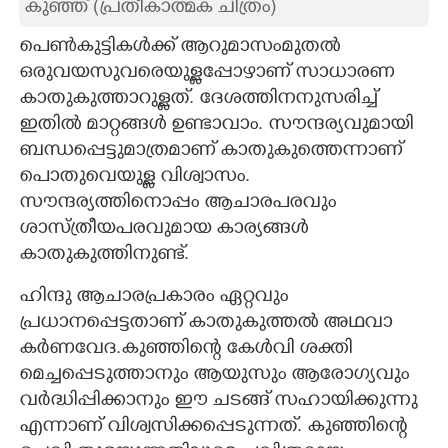
കുഞ്ഞ് (പ്രതീകാത്മക ചിത്രം
)
CARTOONS
പെൺകുട്ടികൾക്ക്
ആറുമാസംമുതൽ
ഒരുവയസുവരെയുള്ളപ്പോഴാണ് സാധാരണ
LITERATURE
കാതുകുത്താറുള്ളത്. ദേശത്തിനനുസരിച്ച്
ഇതിൽ മാറ്റങ്ങൾ ഉണ്ടാവാം. സൗന്ദര്യവുമായി
ബന്ധപ്പെട്ടുമാത്രമാണ് കാതുകുത്തെന്നാണ്
ZOOM
പൊതുവെയുള്ള വിശ്വാസം.
സൗന്ദര്യത്തിനൊപ്പം ആചാരപരവും
CONTACT US
ശാസ്ത്രീയപരവുമായ കാര്യങ്ങൾ
കാതുകുത്തിനുണ്ട്.
ഹിന്ദു ആചാരപ്രകാരം ഏറ്റവും
പ്രധാനപ്പെട്ടതാണ് കാതുകുത്തൽ അഥവാ
കർണവേദ.കുഞ്ഞിന്റെ കേൾവി ശക്തി
മെച്ചപ്പെടുത്താനും ആയുസും ആരോഗ്യവും
വർദ്ധിപ്പിക്കാനും ഈ ചടങ്ങ് സഹായിക്കുന്നു
എന്നാണ് വിശ്വസിക്കപ്പെടുന്നത്. കുഞ്ഞിന്റെ