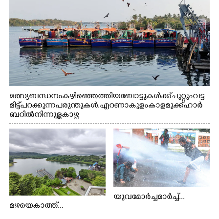
മത്സ്യബന്ധനം കഴിഞ്ഞെത്തിയ ബോട്ടുകൾക്ക് ചുറ്റും വട്ട
മിട്ട് പറക്കുന്ന പരുന്തുകൾ. എറണാകുളം കാളമുക്ക് ഹാർ
ബറിൽ നിന്നുള്ള കാഴ്ച
യുവമോർച്ചമാർച്ച്...
മഴയെകാത്ത്...