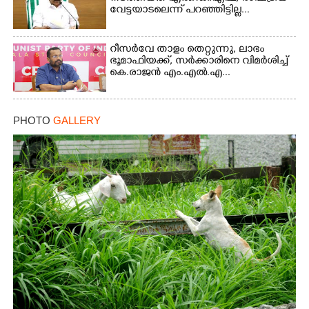
വേട്ടയാടലെന്ന് പറഞ്ഞിട്ടില്ല...
റീസർവേ താളം തെറ്റുന്നു, ലാഭം
ഭൂമാഫിയക്ക്, സർക്കാരിനെ വിമർശിച്ച്
കെ.രാജൻ എം.എൽ.എ...
PHOTO
GALLERY