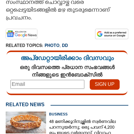
സംസ്ഥാനത്ത് ചൊവ്വാഴ്ച വരെ
ഒറ്റപ്പെട്ടയിടങ്ങളിൽ മഴ തുടരുമെന്നാണ്
CARTOONS
പ്രവചനം.
LITERATURE
RELATED TOPICS:
PHOTO
,
DD
ZOOM
അപ്ഡേറ്റായിരിക്കാം ദിവസവും
CONTACT US
ഒരു ദിവസത്തെ പ്രധാന സംഭവങ്ങൾ
നിങ്ങളുടെ ഇൻബോക്സിൽ
RELATED NEWS
BUSINESS
48 മണിക്കൂറിനുള്ളിൽ സ്വർണവില
പറന്നുയർന്നു; ഒരു പവന് 4,200
രൂപയുടെ വർദ്ധനവ്, വിവാഹ