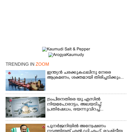
TRENDING IN
ZOOM
×
Share this link
ഇന്ത്യൻ ചരക്കുകപ്പലിനു നേരെ
ആക്രമണം, ശക്തമായി തിരിച്ചടിക്കും...
ട്രംപിനെതിരെ യു.എസിൽ
നിയമപോരാട്ടം, അലയടിച്ച്
Copy Link
പ്രതിഷേധം, ഭയന്നുവിറച്ച്...
പുനർജനിയിൽ അന്വേഷണം
നടത്തിയത് എൽ.ഡി.എഫ്, രാഷ്ട്രീയ