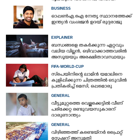
സീസണിൽ കനത്ത തിരിച്ചടി
BUSINESS
ഓപ്പൺഎ.ഐ നേതൃ സ്ഥാനത്തേക്ക്
ഇന്ത്യൻ വംശജൻ ഉദയ് രുദ്ദരാജു
EXPLAINER
ബന്ധങ്ങളെ തകർക്കുന്ന ഏറ്റവും
വലിയ വില്ലൻ, ഒഴിവാക്കാത്തവരിൽ
അസൂയയും അരക്ഷിതാവസ്ഥയും
കൂടും
FIFA-WORLD-CUP
സ്‌പെയിനിന്റെ ലാമിൻ യമാലിനെ
കുളിപ്പിക്കുന്ന ചിത്രത്തിൽ ഒടുവിൽ
പ്രതികരിച്ച് മെസി, ഒപ്പമൊരു
മുന്നറിയിപ്പും
GENERAL
വീട്ടുമുറ്റത്തെ വെള്ളക്കെട്ടിൽ വീണ്
പരിക്കേറ്റ രണ്ടുവയസുകാരന്
ദാരുണാന്ത്യം
GENERAL
വിഴിഞ്ഞത്ത് കണ്ടെയ്നർ ഫ്രൈറ്റ്
സ്റ്റേഷന് അനുമതി