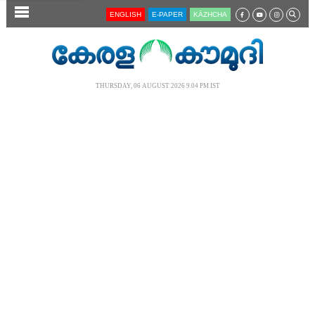
SECTIONS
ENGLISH
E-PAPER
KĀZHCHA
HOME
LATEST
THURSDAY, 06 AUGUST 2026 9.04 PM IST
AUDIO
NOTIFIED NEWS
POLL
KERALA
LOCAL
NEWS 360
CASE DIARY