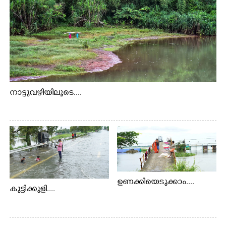
നാട്ടുവഴിയിലൂടെ....
ഉണക്കിയെടുക്കാം....
കുട്ടിക്കുളി....