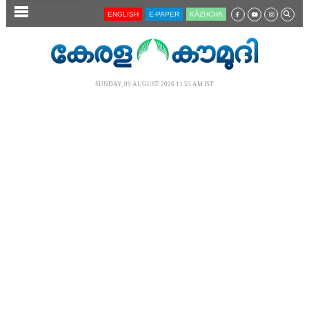
SECTIONS
ENGLISH
E-PAPER
KĀZHCHA
HOME
LATEST
SUNDAY, 09 AUGUST 2026 11.55 AM IST
AUDIO
NOTIFIED NEWS
POLL
KERALA
LOCAL
NEWS 360
CASE DIARY