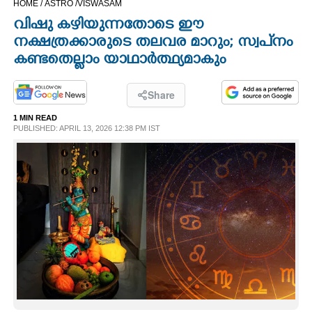
HOME /
ASTRO /
VISWASAM
CINEMA
വിഷു കഴിയുന്നതോടെ ഈ
നക്ഷത്രക്കാരുടെ തലവര മാറും; സ്വപ്‌നം
OPINION
കണ്ടതെല്ലാം യാഥാ‌ർത്ഥ്യമാകും
PHOTOS
Share
1 MIN READ
PUBLISHED: APRIL 13, 2026 12:38 PM IST
LIFESTYLE
SPIRITUAL
INFO+
ART
ASTRO