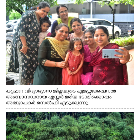
കട്ടപ്പന വിദ്യാഭ്യാസ ജില്ലയുടെ എജ്യുക്കേഷനൽ
അംബാസഡറായ എസ്തർ മരിയ ടോമിക്കൊപ്പം
അദ്ധ്യാപകർ സെൽഫി എടുക്കുന്നു.