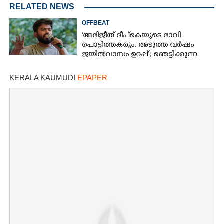
RELATED NEWS
OFFBEAT
'അഭിജീത് ദീപ്‌കെയുടെ ഭാവി
പൊട്ടിത്തകരും, അടുത്ത വർഷം
ജയിൽവാസം ഉറപ്പ്'; ഞെട്ടിക്കുന്ന
പ്രവചനവുമായി ജ്യോതിഷി
KERALA KAUMUDI
EPAPER