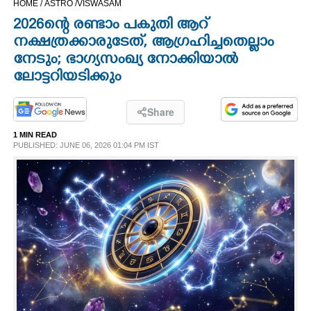
HOME /
ASTRO /
VISWASAM
CINEMA
2026ന്റെ രണ്ടാം പകുതി ആറ്
നക്ഷത്രക്കാരുടേത്, ആഗ്രഹിച്ചതെല്ലാം
OPINION
നേടും; ഭാഗ്യസംഖ്യ നോക്കിയാൽ
ലോട്ടറിയടിക്കും
PHOTOS
Share
LIFESTYLE
1 MIN READ
PUBLISHED: JUNE 06, 2026 01:04 PM IST
SPIRITUAL
INFO+
ART
ASTRO