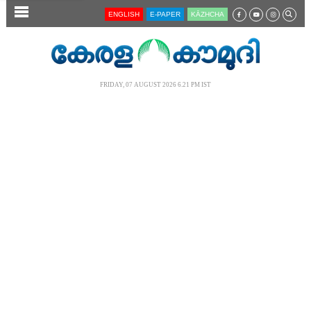
SECTIONS
ENGLISH
E-PAPER
KĀZHCHA
HOME
LATEST
FRIDAY, 07 AUGUST 2026 6.21 PM IST
AUDIO
NOTIFIED NEWS
POLL
KERALA
LOCAL
NEWS 360
CASE DIARY