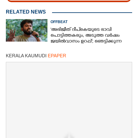
RELATED NEWS
OFFBEAT
'അഭിജീത് ദീപ്‌കെയുടെ ഭാവി
പൊട്ടിത്തകരും, അടുത്ത വർഷം
ജയിൽവാസം ഉറപ്പ്'; ഞെട്ടിക്കുന്ന
പ്രവചനവുമായി ജ്യോതിഷി
KERALA KAUMUDI
EPAPER