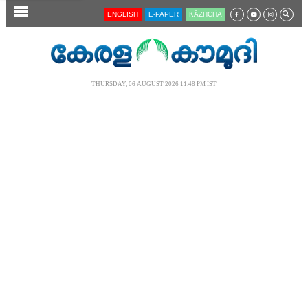
SECTIONS
ENGLISH
E-PAPER
KĀZHCHA
HOME
LATEST
THURSDAY, 06 AUGUST 2026 11.48 PM IST
AUDIO
NOTIFIED NEWS
POLL
KERALA
LOCAL
NEWS 360
CASE DIARY