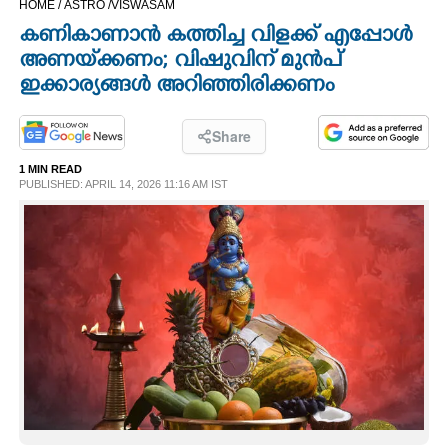
HOME /
ASTRO /
VISWASAM
CINEMA
കണികാണാൻ കത്തിച്ച വിളക്ക് എപ്പോൾ
അണയ്‌ക്കണം; വിഷുവിന് മുൻപ്
OPINION
ഇക്കാര്യങ്ങൾ അറിഞ്ഞിരിക്കണം
PHOTOS
Share
1 MIN READ
PUBLISHED: APRIL 14, 2026 11:16 AM IST
LIFESTYLE
SPIRITUAL
INFO+
ART
ASTRO