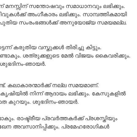
ിന് മനസ്സിന് സന്തോഷവും സമാധാനവും ലഭിക്കും.
ിവുകൾക്ക് അംഗീകാരം ലഭിക്കും. സാമ്പത്തികമായി
ും. പുതിയ സംരംഭങ്ങൾക്ക് അനുയോജ്യ സമയമല്ല.
ന്ന് കരുതിയ വസ്തുക്കൾ തിരിച്ചു കിട്ടും.
ണ്ടാകും. ശത്രുക്കളുടെ മേൽ വിജയം കൈവരിക്കും.
. ശുഭദിനം-ഞായർ.
. കലാകാരന്മാർക്ക് നല്ല സമയമാണ്.
ം. കൃഷിയിൽ നിന്ന് ആദായം ലഭിക്കും. കേസുകളിൽ
ഥത കുറയും. ശുഭദിനം-ഞായർ.
Share this link
ം. രാഷ്ട്രീയ പ്രവർത്തകർക്ക് പ്രശസ്തിയും
ുഖേന അവസാനിപ്പിക്കും. പ്രമേഹരോഗികൾ