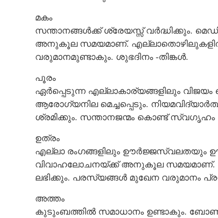
മകം
സന്താനങ്ങൾക്ക്‌ ശ്രേയസ്സ് വർദ്ധിക്കും. മ
വീട് പുതുക്കിപ
അനുകൂല സമയമാണ്. എല്ലാതൊഴിലുകളിൽ ന
വിജയിക്കും; സർ
വരുമാനമുണ്ടാകും. ശുഭദിനം -തിങ്കൾ.
കൂടുതൽ വരുമാനം
പൂരം
ഏർപ്പെടുന്ന എല്ലാകാര്യങ്ങളിലും വിജയം 
ആരോഗ്യനില മെച്ചപ്പെടും. നിയമവിദ്യാർത്
ശ്രമിക്കും. സന്താനജന്മം കൊണ്ട് സ്വഗൃ
ഉത്രം
എല്ലാ രംഗങ്ങളിലും ഊർജ്ജസ്വലതയും ഊഷ്മ
വിവാഹലോചനയ്ക്ക് അനുകൂല സമയമാണ്. ച
ലഭിക്കും. പരസ്യങ്ങൾ മുഖേന വരുമാനം പ്രതീക
അത്തം
കുടുംബത്തിൽ സമാധാനം ഉണ്ടാകും. ബോണ്ടു