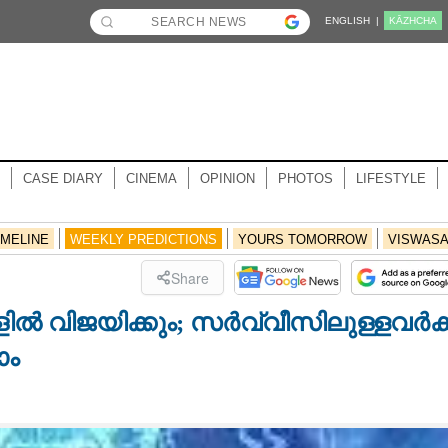
ENGLISH |
KĀZHCHA
CASE DIARY
CINEMA
OPINION
PHOTOS
LIFESTYLE
IMELINE
WEEKLY PREDICTIONS
YOURS TOMORROW
VISWAS
Share
കളിൽ വിജയിക്കും; സർവ്വീസിലുള്ളവർക്ക
ാം