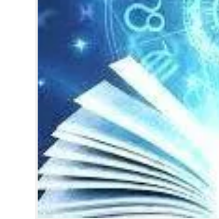
CINEMA
OPINION
PHOTOS
LIFESTYLE
SPIRITUAL
INFO+
ART
ASTRO