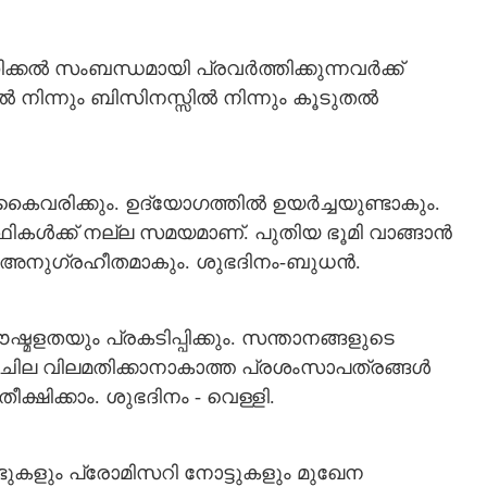
െഡിക്കൽ സംബന്ധമായി പ്രവർത്തിക്കുന്നവർക്ക്
Copy Link
്പണിയും, പരീക്ഷകളിൽ
ിന്നും ബിസിനസ്സിൽ നിന്നും കൂടുതൽ
വ്വീസിലുള്ളവർക്ക്
 പ്രതീക്ഷിക്കാം
കൈവരിക്കും. ഉദ്യോഗത്തിൽ ഉയർച്ചയുണ്ടാകും.
ഥികൾക്ക് നല്ല സമയമാണ്. പുതിയ ഭൂമി വാങ്ങാൻ
ഹം അനുഗ്രഹീതമാകും. ശുഭദിനം-ബുധൻ.
ളതയും പ്രകടിപ്പിക്കും. സന്താനങ്ങളുടെ
ില വിലമതിക്കാനാകാത്ത പ്രശംസാപത്രങ്ങൾ
്ഷിക്കാം. ശുഭദിനം - വെള്ളി.
കളും പ്രോമിസറി നോട്ടുകളും മുഖേന