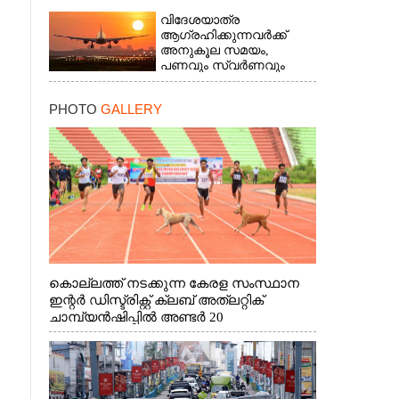
വിദേശയാത്ര
ആഗ്രഹിക്കുന്നവർക്ക്
അനുകൂല സമയം,​
പണവും സ്വർണവും
ലഭിക്കാൻ യോഗം
PHOTO
GALLERY
കൊല്ലത്ത് നടക്കുന്ന കേരള സംസ്ഥാന
×
ഇന്റർ ഡിസ്ട്രിക്റ്റ് ക്ലബ് അത്‌ലറ്റിക്
ചാമ്പ്യൻഷിപ്പിൽ അണ്ടർ 20
ആൺകുട്ടികളുടെ 200 മീറ്റർ ഓട്ടം
ഫൈനൽ മത്സരത്തിനിടെ സിന്തറ്റിക്
ട്രാക്കിന് കുറുകെ ഓടുന്ന നായകൾ.