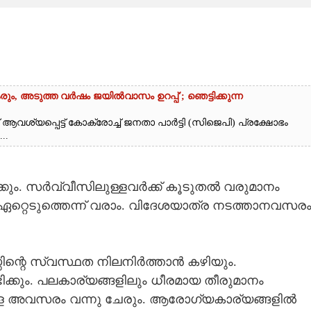
രും, അടുത്ത വർഷം ജയിൽവാസം ഉറപ്പ്'; ഞെട്ടിക്കുന്ന
 ആവശ്യപ്പെട്ട് കോക്രോച്ച് ജനതാ പാർട്ടി (സിജെപി) പ്രക്ഷോഭം
..
ിക്കും. സർവ്വീസിലുള്ളവർക്ക് കൂടുതൽ വരുമാനം
ൾ ഏറ്റെടുത്തെന്ന് വരാം. വിദേശയാത്ര നടത്താനവസര
ിന്റെ സ്വസ്ഥത നിലനിർത്താൻ കഴിയും.
ക്കും. പലകാര്യങ്ങളിലും ധീരമായ തീരുമാനം
ള്ള അവസരം വന്നു ചേരും. ആരോഗ്യകാര്യങ്ങളിൽ