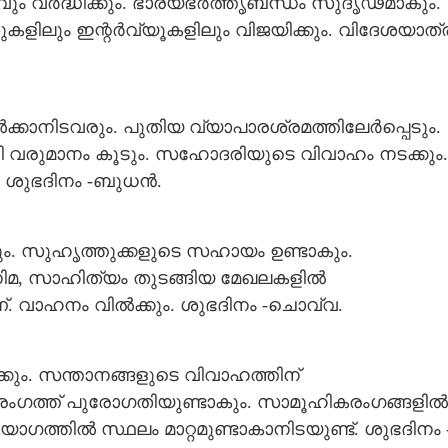
വും വർദ്ധിക്കും. ഭാര്യഭർത്തൃബന്ധം സുദൃഢമാകും.
്റ്റുകളിലും ഇന്റർവ്യൂകളിലും വിജയിക്കും. വിദേശയാത്
ക്കാനിടവരും. പുതിയ വ്യാപാരശ്രമത്തിലേർപ്പെടും.
ഴി വരുമാനം കൂടും. സഹോദരിയുടെ വിവാഹം നടക്കും.
. ശുഭദിനം -ബുധൻ.
ം. സുഹൃത്തുക്കളുടെ സഹായം ഉണ്ടാകും.
നിമ, സാഹിത്യം തുടങ്ങിയ മേഖലകളിൽ
്. വാഹനം വിൽക്കും. ശുഭദിനം -ചൊവ്വ.
്കും. സന്താനങ്ങളുടെ വിവാഹത്തിന്
ംഗത്ത് പുരോഗതിയുണ്ടാകും. സാമൂഹികരംഗങ്ങളിൽ
ാഗത്തിൽ സ്ഥലം മാറ്റമുണ്ടാകാനിടയുണ്ട്. ശുഭദിനം 