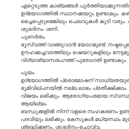
ഏറ്റെടുത്ത കാര്യങ്ങൾ പൂർത്തിയാക്കുന്നത
ഉദ്യോഗത്തിൽ സ്ഥാനക്കയറ്റം ഉണ്ടാകും. കഴ
മെച്ചപ്പെടുമെങ്കിലും ചെലവുകൾ കൂടി വര
ശുഭദിനം- ശനി.
പുണർതം
ഭൂസ്വത്ത് വാങ്ങുവാൻ യോഗമുണ്ട്. നഷ്ടപ്പെട്ടെ
ഊഹക്കച്ചവടത്തിലും ഷെയറുകളിലും നേട്ടമു
വിദ്യാഭ്യാസരംഗത്ത് പുരോഗതി ഉണ്ടാകും
പൂയം
ഉദ്യോഗത്തിൽ പ്രൊമോഷന് സാധ്യതയുണ്ട്
ഭൂമിവില്പനയിൽ നല്ല ലാഭം പ്രതീക്ഷിക്കാ
വിജയം ലഭിക്കും. ആരോഗ്യപരമായ സ്വസ്
ആയില്യം
ബന്ധുക്കളിൽ നിന്ന് വളരെ സഹകരണം ഉണ്ടാകു
പദവിയും ലഭിക്കും. കേസുകൾ മധ്യസ്ഥം മ
ശ്രദ്ധിക്കണം. ശുഭദിനം-ചൊവ്വ.