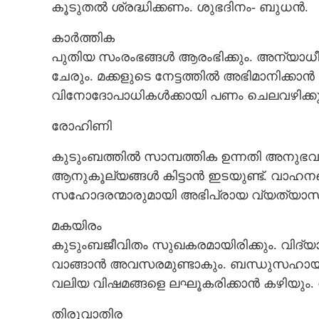
കൂടുതൽ ശ്രദ്ധിക്കണം. ശുഭദിനം- ബുധൻ.
കാർത്തിക
പുതിയ സംരംഭങ്ങൾ ആരംഭിക്കും. അന്യാധീന
ചേരും. മക്കളുടെ നേട്ടത്തിൽ അഭിമാനിക്കാ
വിനോദോപാധികൾക്കായി പണം ചെലവഴിക്കും.
രോഹിണി
കുടുംബത്തിൽ സാമ്പത്തിക ഉന്നതി അനുഭവപ്പെ
ആനുകൂല്യങ്ങൾ കിട്ടാൻ ഇടയുണ്ട്. വാഹന
സഹോദരന്മാരുമായി അഭിപ്രായ വ്യത്യാസങ
മകയിരം
കുടുംബജീവിതം സുഖകരമായിരിക്കും. വിദ്യാ
വാങ്ങാൻ അവസരമുണ്ടാകും. ബന്ധുസഹാ
വലിയ വിഷമങ്ങളെ ലഘൂകരിക്കാൻ കഴിയും. വ
തിരുവാതിര