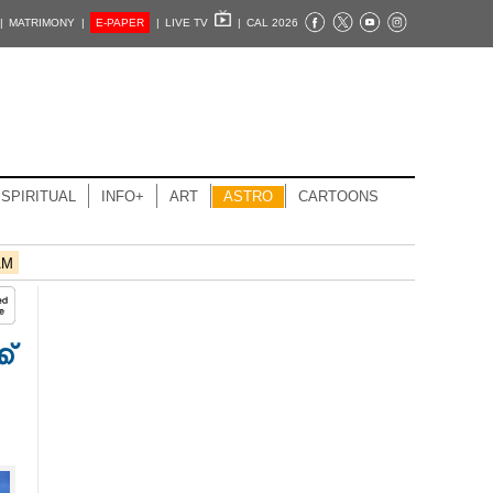
|
MATRIMONY |
E-PAPER
|
LIVE TV
|
CAL 2026
SPIRITUAL
INFO+
ART
ASTRO
CARTOONS
AM
്