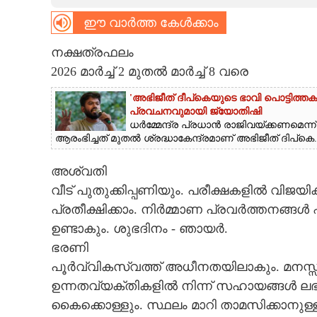
ഈ വാർത്ത കേൾക്കാം
CARTOONS
നക്ഷത്രഫലം
LITERATURE
2026 മാർച്ച് 2 മുതൽ മാർച്ച് 8 വരെ
'അഭിജീത് ദീപ്‌കെയുടെ ഭാവി പൊട്ടിത്തക
ZOOM
പ്രവചനവുമായി ജ്യോതിഷി
ധർമ്മേന്ദ്ര പ്രധാൻ രാജിവയ്ക്കണമെന്ന്
ആരംഭിച്ചത് മുതൽ ശ്രദ്ധാകേന്ദ്രമാണ് അഭിജീത് ദിപ്‌കെ..
CONTACT US
അശ്വതി
വീട് പുതുക്കിപ്പണിയും. പരീക്ഷകളിൽ വിജയ
പ്രതീക്ഷിക്കാം. നിർമ്മാണ പ്രവർത്തനങ്ങ
ഉണ്ടാകും. ശുഭദിനം - ഞായർ.
ഭരണി
പൂർവ്വികസ്വത്ത് അധീനതയിലാകും. മനസ്സ
ഉന്നതവ്യക്തികളിൽ നിന്ന് സഹായങ്ങൾ ലഭി
കൈക്കൊള്ളും. സ്ഥലം മാറി താമസിക്കാനു